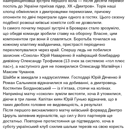
найпринциповіші зустрічі першого кола — після десяти перемог
поспіль до України приїхав лідер, ХК «Дмитров». Торік наші
хлопці обмінялися з дмитровцями перемогами, причому
опоненти по двічі переграли один одного в гостях. Цього сезону
подібної розкоші київські хокеїсти собі не дозволили.
Із самого початку першої зустрічі в Броварах стало зрозуміло,
що обидві команди зробили ставку на оборону. Власне, цим
компонентом гри вони й славляться. Боротьба точилася на
кожному клаптику майданчика, пристрасті періодично
перехлюпувалися через край. Спершу ледь не побилися
захисник «Сокола» Юрій Наваренко й найкращий бомбардир
дивізіону Олександр Трофимов (13 очок за системою «гол плюс
пас»), а наступного дня не помирилися Олександр Матвійчук і
Максим Чуканов.
Шайби ж закидали з надзусиллями. Господарі Юрій Дяченко й
Роман Сальников відзначилися на добиванні, а дмитровець
Костянтин Богдановський — із п’ятака, стоячи на колінах.
Наприкінці матчу «соколи» зуміли вистояти, хоча й утомилися,
діючи в три ланки. Капітан киян Юрій Гунько відзначив, що в
таких двобоях головне не видовищність, а результат.
Після першого виснажливого матчу київський форвард Дмитро
Цируль запевнив журналістів, що сил у його партнерів ще
достатньо. Повторне протистояння це підтвердило, хоча в
суботу український клуб схилив шальки терезів на свою користь