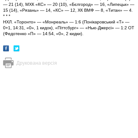
— 21 (14), МХК «КС» — 20 (10), «Бєлгород» — 16, «Липецьк» —
15 (14), «Рязань» — 14, «КС» — 12, ХК ВМФ — 8, «Титан» — 4.
* * *
НХЛ. «Торонто» — «Монреаль» — 1:6 (Понікаровський «Т» —
0+1, 14:31, «0», 1 кидок), «Піттсбург» — «Нью-Джерсі» — 1:2 ОТ
(Федотенко «П» — 14:54, «0», 2 кидки).
Друкована версія