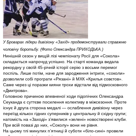
У Броварах лідери дивізіону «Захід» продемонстрували справжню
чоловічу боротьбу. (Фото Олександра ПРИХОДЬКА.)
Нинішній сезон у вищій лізі чемпіонату Росії для «Сокола»
складається напрочуд успішно. На старті команда видала
рекордну у своїй 45-річній історії серію з восьми перемог
поспіль. Лише потім, наче для зародження інтриги, «соколи»
дозволили собі програти «Рязані» й МХК «Крилья совєтов».
Саме через ці поразки кияни трохи відстали від підмосковного
«Дмитрова».
Головною причиною впевненої ходи підопічних Олександра
Сеуканда є суттєве посилення колективу в міжсезоння. Проте
існує й друга сторона медалі — ослаблення дивізіону через
переїзд кількох гідних суперників у центральну й східну групи;
натомість на «Заході» з’явилися «зелені» новостворені клуби.
При всій повазі до них, «Соколу» вони не рівня.
На цьому тлі минулих п’ятниці й суботи «біло-сині» провели