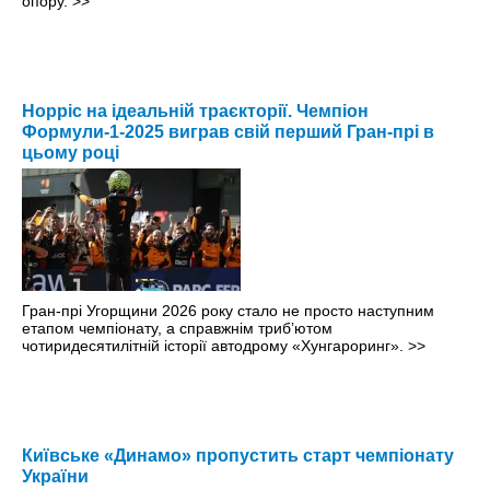
опору.
>>
Норріс на ідеальній траєкторії. Чемпіон
Формули-1-2025 виграв свій перший Гран-прі в
цьому році
Гран-прі Угорщини 2026 року стало не просто наступним
етапом чемпіонату, а справжнім триб’ютом
чотиридесятилітній історії автодрому «Хунгароринг».
>>
Київське «Динамо» пропустить старт чемпіонату
України