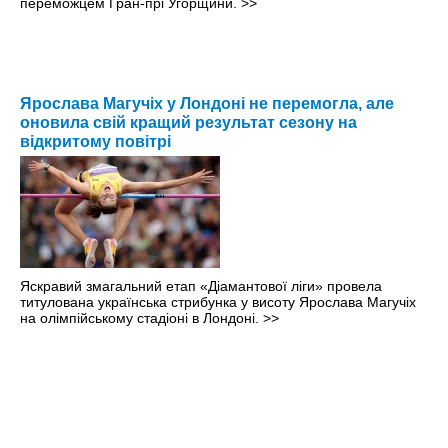
переможцем Гран-прі Угорщини.
>>
Ярослава Магучіх у Лондоні не перемогла, але
оновила свій кращий результат сезону на
відкритому повітрі
Яскравий змагальний етап «Діамантової ліги» провела
титулована українська стрибунка у висоту Ярослава Магучіх
на олімпійському стадіоні в Лондоні.
>>