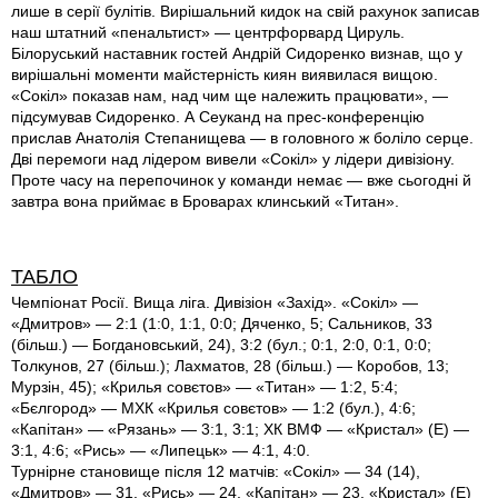
лише в серії булітів. Вирішальний кидок на свій рахунок записав
наш штатний «пенальтист» — центрфорвард Цируль.
Білоруський наставник гостей Андрій Сидоренко визнав, що у
вирішальні моменти майстерність киян виявилася вищою.
«Сокіл» показав нам, над чим ще належить працювати», —
підсумував Сидоренко. А Сеуканд на прес-конференцію
прислав Анатолія Степанищева — в головного ж боліло серце.
Дві перемоги над лідером вивели «Сокіл» у лідери дивізіону.
Проте часу на перепочинок у команди немає — вже сьогодні й
завтра вона приймає в Броварах клинський «Титан».
ТАБЛО
Чемпіонат Росії. Вища ліга. Дивізіон «Захід». «Сокіл» —
«Дмитров» — 2:1 (1:0, 1:1, 0:0; Дяченко, 5; Сальников, 33
(більш.) — Богдановський, 24), 3:2 (бул.; 0:1, 2:0, 0:1, 0:0;
Толкунов, 27 (більш.); Лахматов, 28 (більш.) — Коробов, 13;
Мурзін, 45); «Крилья совєтов» — «Титан» — 1:2, 5:4;
«Бєлгород» — МХК «Крилья совєтов» — 1:2 (бул.), 4:6;
«Капітан» — «Рязань» — 3:1, 3:1; ХК ВМФ — «Кристал» (Е) —
3:1, 4:6; «Рись» — «Липецьк» — 4:1, 4:0.
Турнірне становище після 12 матчів: «Сокіл» — 34 (14),
«Дмитров» — 31, «Рись» — 24, «Капітан» — 23, «Кристал» (Е)