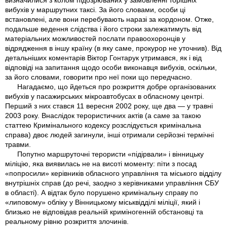
визначилися з колом підозрюваних у замовленні торішніх
вибухів у маршрутних таксі. За його словами, особи ці
встановлені, але вони перебувають наразі за кордоном. Отже,
подальше ведення слідства і його строки залежатимуть від
матеріальних можливостей послати правоохоронців у
відрядження в іншу країну (в яку саме, прокурор не уточнив). Від
детальніших коментарів Віктор Гонтарук утримався, як і від
відповіді на запитання щодо особи виконавця вибухів, оскільки,
за його словами, говорити про неї поки що передчасно.
Нагадаємо, що йдеться про розкриття добре організованих
вибухів у пасажирських мікроавтобусах в обласному центрі.
Перший з них стався 11 вересня 2002 року, ще два — у травні
2003 року. Внаслідок терористичних актів (а саме за такою
статтею Кримінального кодексу розслідується кримінальна
справа) двоє людей загинули, інші отримали серйозні термічні
травми.
Попутно маршруточні терористи «підірвали» і вінницьку
міліцію, яка виявилась не на висоті моменту: піти з посад
«попросили» керівників обласного управління та міського відділу
внутрішніх справ (до речі, заодно з керівниками управління СБУ
в області). А відтак було порушено кримінальну справу по
«липовому» обліку у Вінницькому міськвідділі міліції, який і
близько не відповідав реальній криміногенній обстановці та
реальному рівню розкриття злочинів.