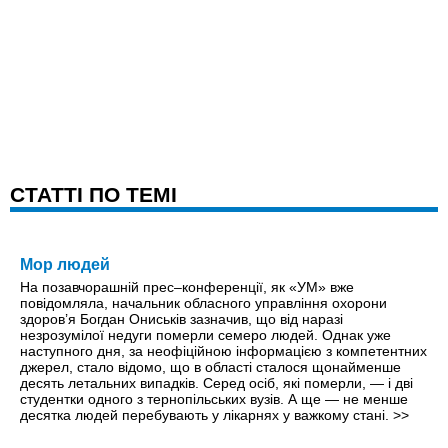
CТАТТІ ПО ТЕМІ
Мор людей
На позавчорашній прес–конференції, як «УМ» вже
повідомляла, начальник обласного управління охорони
здоров’я Богдан Ониськів зазначив, що від наразі
незрозумілої недуги померли семеро людей. Однак уже
наступного дня, за неофіційною інформацією з компетентних
джерел, стало відомо, що в області сталося щонайменше
десять летальних випадків. Серед осіб, які померли, — і дві
студентки одного з тернопільських вузів. А ще — не менше
десятка людей перебувають у лікарнях у важкому стані.
>>