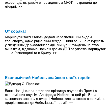
охоронців, які разом з президентом МАУП потрапили до
лікарні.
>>
От собака!
Маршрутні таксі стають дедалі небезпечнішим видом
транспорту, адже рідко який тиждень нині вони не фігурують
у зведеннях Державтоінспекції. Минулий тиждень не став
винятком, відзначившись аж двома ДТП за участю маршруток
— на Рівненщині та в Криму.
>>
Економічний Нобель знайшов своїх героїв
Банк Швеції вчора оголосив прізвища лауреатів Премії з
економічних наук ім. Альфреда Нобеля за цей рік. Вона
заснована вже після смерті Нобеля, але за своєю значимістю
прирівнюється до Нобелівської премії.
>>