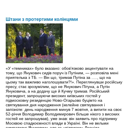
Штани з протертими колінцями
«У «темниках» було вказано: обов'язково акцентувати на
тому, що Янукович сидів поруч iз Путіним, — розповіла мені
приятелька з ТБ. — Він що, тримав Путіна за ....., що на
цьому так важливо наголошувати?!». Переглянувши російську
пресу, стає зрозумілим, що не Янукович Пітуна, а Путін
Януковича, а на додачу ще й Кучму тримав. Російський
президент, запрошуючи високих київських гостей у
підмосковну резиденцію Ново-Огарьово буцімто на
святкування дня народження (келейне святкування і
запізніле: день народження минув 7 жовтня, а випити на своє
52-річчя Володимир Володимирович більше нікого з високих
гостей не запрошував), уже знав: він заявить про підтримку
Москвою спадкоємності влади в Україні. Він не вельми
симпатизує Януковичу, але за «підписки» Леоніда