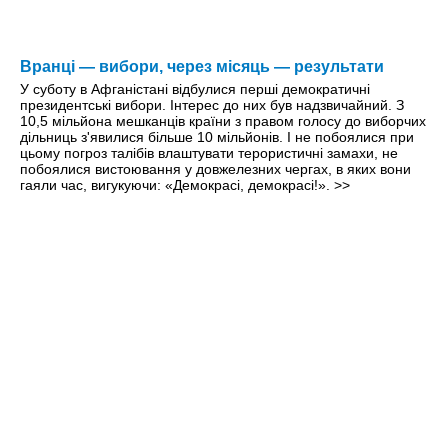
Вранці — вибори, через місяць — результати
У суботу в Афганістані відбулися перші демократичні
президентські вибори. Інтерес до них був надзвичайний. З
10,5 мільйона мешканців країни з правом голосу до виборчих
дільниць з'явилися більше 10 мільйонів. І не побоялися при
цьому погроз талібів влаштувати терористичні замахи, не
побоялися вистоювання у довжелезних чергах, в яких вони
гаяли час, вигукуючи: «Демокрасі, демокрасі!».
>>