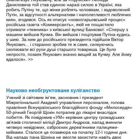
Даниловича той став єдиною наразі силою в Україні, яка
робить Путіну те, що жінки роблять чоловікам, і задоволений
Путін, за відсутності альтернативи і наполегливості люблячих
киян, згодився. Ось як описує «новоогарьовський процес»
російська газета «Коммерсантъ», якій не пощастило
отримати «темника» з київської вулиці Банкової: «Спершу з
машини вийшов Кучма. Він вийшов і поцілував Путіна кудись
у шию. За ним до російського президента підійшов Віктор
Янукович... і старанно зробив те ж саме, силкуючись
скопіювати всі рухи душі старшого товариша. Це було
непросто, позаяк Янукович значно вищий за Кучму. Але йому
вдалося».
>>
Науково необгрунтоване хуліганство
Учений зі світовим ім'ям, засновник і президент
Міжрегіональної Академії управління персоналом, голова
правління Всеукраїнського благодійного фонду «Милосердя»
50-річний Георгій Щокін потрапив до лікарні внаслідок
побиття. Як повідомив «УМ» керівник центру громадських
зв'язків столичної міліції Дмитро Андрєєв, напад вчинили
четверо невідомих, озброєних дерев'яними палицями-
кийками. Сталося це позавчора на початку 12-ї години дня.
Від нападу пана Щокіна не змогли захистити навіть двоє