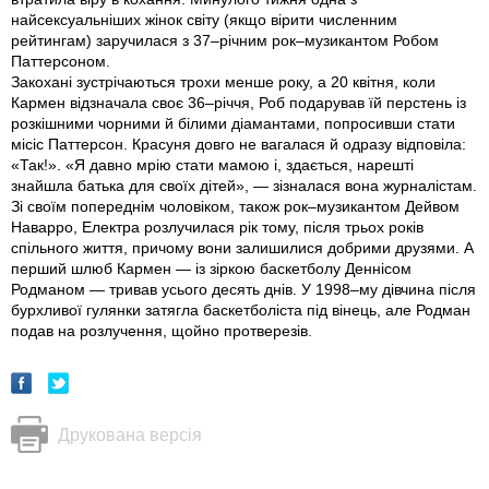
найсексуальніших жінок світу (якщо вірити численним
рейтингам) заручилася з 37–річним рок–музикантом Робом
Паттерсоном.
Закохані зустрічаються трохи менше року, а 20 квітня, коли
Кармен відзначала своє 36–річчя, Роб подарував їй перстень із
розкішними чорними й білими діамантами, попросивши стати
місіс Паттерсон. Красуня довго не вагалася й одразу відповіла:
«Так!». «Я давно мрію стати мамою і, здається, нарешті
знайшла батька для своїх дітей», — зізналася вона журналістам.
Зі своїм попереднім чоловіком, також рок–музикантом Дейвом
Наварро, Електра розлучилася рік тому, після трьох років
спільного життя, причому вони залишилися добрими друзями. А
перший шлюб Кармен — із зіркою баскетболу Деннісом
Родманом — тривав усього десять днів. У 1998–му дівчина після
бурхливої гулянки затягла баскетболіста під вінець, але Родман
подав на розлучення, щойно протверезів.
Друкована версія