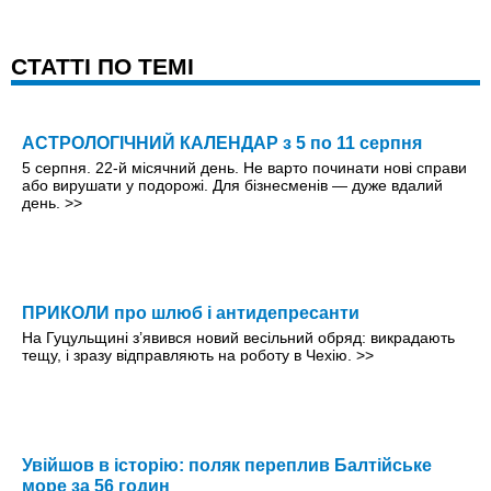
CТАТТІ ПО ТЕМІ
АСТРОЛОГІЧНИЙ КАЛЕНДАР з 5 по 11 серпня
5 серпня. 22-й місячний день. Не варто починати нові справи
або вирушати у подорожі. Для бізнесменів — дуже вдалий
день.
>>
ПРИКОЛИ про шлюб і антидепресанти
На Гуцульщині з’явився новий весільний обряд: викрадають
тещу, і зразу відправляють на роботу в Чехію.
>>
Увійшов в історію: поляк переплив Балтійське
море за 56 годин