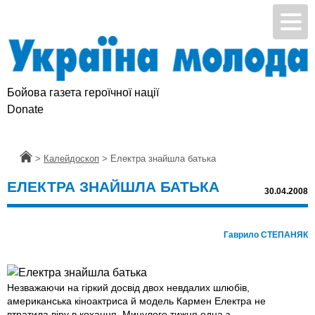
Бойова газета героїчної нації
Donate
Головна
>
Калейдоскоп
>
Електра знайшла батька
ЕЛЕКТРА ЗНАЙШЛА БАТЬКА
30.04.2008
Гаврило СТЕПАНЯК
Незважаючи на гіркий досвід двох невдалих шлюбів,
американська кіноактриса й модель Кармен Електра не
втратила віру в кохання. Минулого тижня одна з