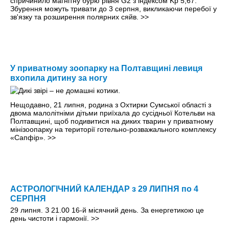
спричинило магнітну бурю рівня G2 з індексом Kp 5,67.
Збурення можуть тривати до 3 серпня, викликаючи перебої у
зв'язку та розширення полярних сяйв.
>>
У приватному зоопарку на Полтавщині левиця
вхопила дитину за ногу
Нещодавно, 21 липня, родина з Охтирки Сумської області з
двома малолітніми дітьми приїхала до сусідньої Котельви на
Полтавщині, щоб подивитися на диких тварин у приватному
мінізоопарку на території готельно-розважального комплексу
«Сапфір».
>>
АСТРОЛОГІЧНИЙ КАЛЕНДАР з 29 ЛИПНЯ по 4
СЕРПНЯ
29 липня. З 21.00 16-й місячний день. За енергетикою це
день чистоти і гармонії.
>>