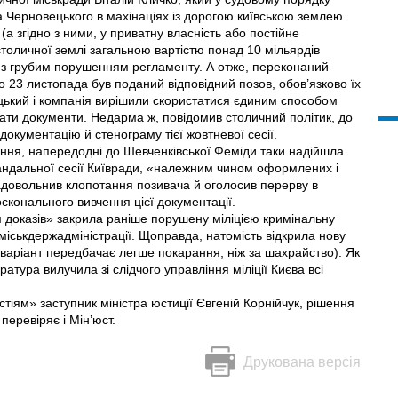
 Черновецького в махінаціях із дорогою київською землею.
 (а згідно з ними, у приватну власність або постійне
толичної землі загальною вартістю понад 10 мільярдів
і з грубим порушенням регламенту. А отже, переконаний
о 23 листопада був поданий відповідний позов, обов’язково їх
цький і компанія вирішили скористатися єдиним способом
ти документи. Недарма ж, повідомив столичний політик, до
документацію й стенограму тієї жовтневої сесії.
дання, напередодні до Шевченківської Феміди таки надійшла
андальної сесії Київради, «належним чином оформлених і
задовольнив клопотання позивача й оголосив перерву в
конального вивчення цієї документації.
м доказів» закрила раніше порушену міліцією кримінальну
міськдержадміністрації. Щоправда, натомість відкрила нову
аріант передбачає легше покарання, ніж за шахрайство). Як
атура вилучила зі слідчого управління міліції Києва всі
стіям» зас­туп­ник міністра юстиції Євгеній Корнійчук, рішення
перевіряє і Мін’юст.
Друкована версія