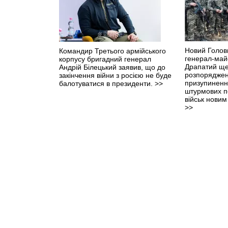
Новий Голов
Командир Третього армійського
генерал-ма
корпусу бригадний генерал
Драпатий ще
Андрій Білецький заявив, що до
розпоряджен
закінчення війни з росією не буде
призупиненн
балотуватися в президенти.
>>
штурмових п
військ нови
>>