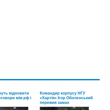
уть відновити
Командир корпусу НГУ
говори між рф і
«Хартія» Ігор Оболєнський
пережив замах