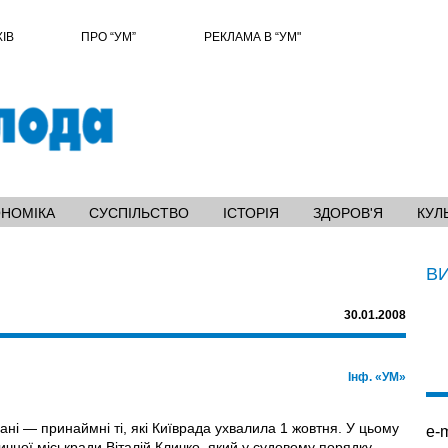
ХІВ
ПРО “УМ”
РЕКЛАМА В “УМ"
ОНОМІКА
СУСПІЛЬСТВО
ІСТОРІЯ
ЗДОРОВ'Я
КУЛ
В
30.01.2008
Інф. «УМ»
ані — принаймні ті, які Київрада ухвалила 1 жовтня. У цьому
e-m
ичної міськради Віталій Кличко, який у судовому порядку