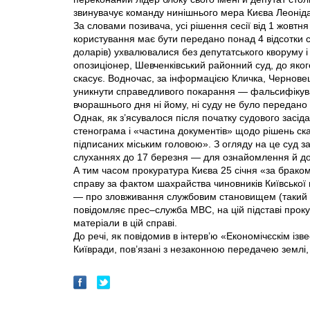
звинувачує команду нинішнього мера Ки­єва Леоніда
За словами позивача, усі рішення сесії від 1 жовтня
користування має бути передано понад 4 відсотки с
доларів) ухвалювалися без депутатського кворуму 
опозиціонер, Шевченківський районний суд, до яког
скасує. Водночас, за інформацією Кличка, Чернове
уникнути справедливого покарання — фальсифікува
вчорашнього дня ні йому, ні суду не було передано 
Однак, як з’ясувалося після початку судового засі
стенограма і «частина документів» щодо рішень ск
підписаних міським головою». З огляду на це суд 
слуханнях до 17 березня — для ознайомлення й дос
А тим часом прокуратура Києва 25 січня «за брако
справу за фактом шахрайства чиновників Київської 
— про зловживання службовим становищем (такий в
повідомляє прес–служба МВС, на цій підставі прокур
матеріали в цій справі.
До речі, як повідомив в інтерв’ю «Економічєскім ізве
Київради, пов’язані з незаконною передачею землі, 