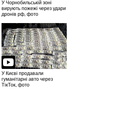
У Чорнобильській зоні
вирують пожежі через удари
дронів рф, фото
У Києві продавали
гуманітарні авто через
ТікТок, фото