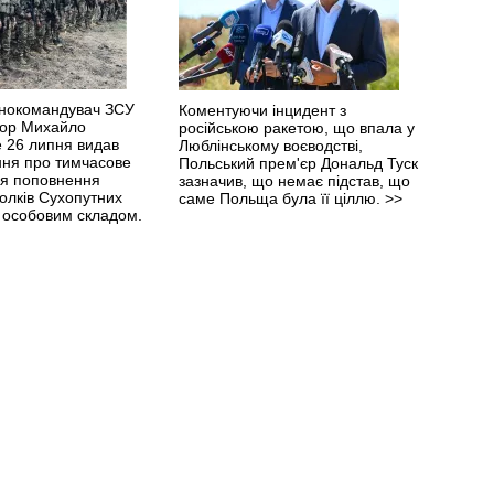
нокомандувач ЗСУ
Коментуючи інцидент з
йор Михайло
російською ракетою, що впала у
 26 липня видав
Люблінському воєводстві,
ня про тимчасове
Польський прем'єр Дональд Туск
я поповнення
зазначив, що немає підстав, що
олків Сухопутних
саме Польща була її ціллю.
>>
м особовим складом.