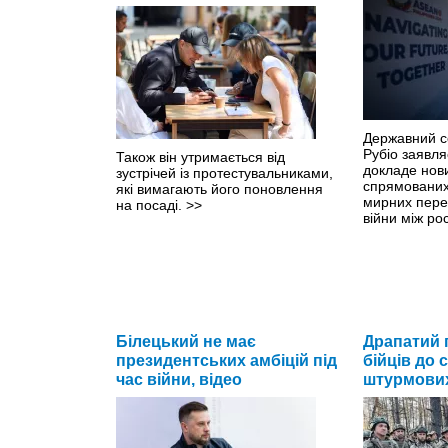
Державний 
Рубіо заявл
Також він утримається від
докладе нови
зустрічей із протестувальниками,
спрямованих
які вимагають його поновлення
мирних пере
на посаді.
>>
війни між ро
Білецький не має
Драпатий 
президентських амбіцій під
бійців до
час війни, відео
штурмових