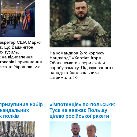
секретар США Марко
яє, що Вашингтон
х зусиль,
На командира 2-го корпусу
 на відновлення
Нацгвардії «Хартія» Ігоря
говорів і припинення
Оболєнського кілери скоїли
сією та Україною.
>>
спробу замаху. Підозрюваного в
нападі та його спільника
затримали.
>>
призупинив набір
«Імпотенція» по-польськи:
 скандальних
Туск не вважає Польщу
 полків
ціллю російської ракети