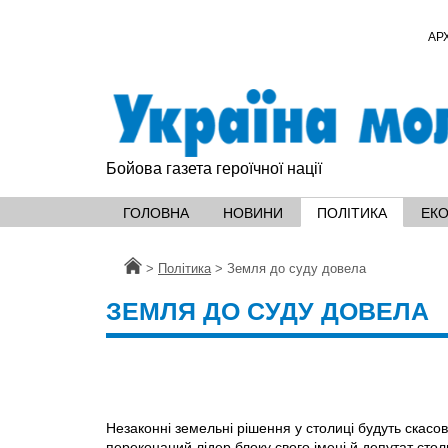
АР
Бойова газета героїчної нації
ГОЛОВНА
НОВИНИ
ПОЛІТИКА
ЕК
Головна
>
Політика
>
Земля до суду довела
ЗЕМЛЯ ДО СУДУ ДОВЕЛА
Незаконні земельні рішення у столиці будуть скасов
переконаний лідер блоку свого імені й депутат стол