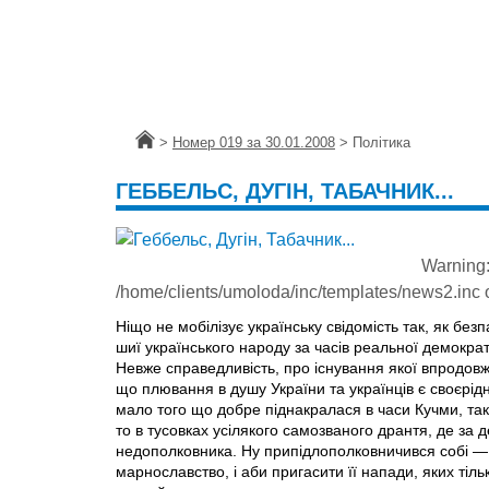
Головна
>
Номер 019 за 30.01.2008
>
Політика
ГЕББЕЛЬС, ДУГІН, ТАБАЧНИК...
Warning
/home/clients/umoloda/inc/templates/news2.inc
o
Ніщо не мобілізує українську свідомість так, як бе
шиї українського народу за часів реальної демократ
Невже справедливість, про існування якої впродовж
що плювання в душу України та українців є своєрі
мало того що добре піднакралася в часи Кучми, так
то в тусовках усілякого самозваного дрантя, де за 
недополковника. Ну припідлополковничився собі — 
марнославство, і аби пригасити її напади, яких ті