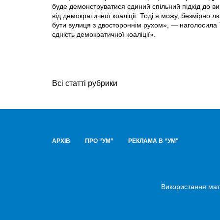
буде демонструватися єдиний спільний підхід до в
від демократичної коаліції. Тоді я можу, безмірно 
бути вулиця з двостороннім рухом», — наголосила 
єдність демократичної коаліції».
Всі статті рубрики
АРХІВ
ПРО “УМ”
РЕКЛАМА В “УМ"
Використання мате