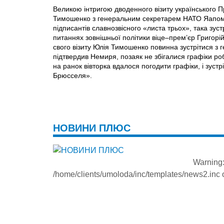
Великою інтригою дводенного візиту українського П
Ти­мошенко з генеральним секретарем НАТО Яапом д
підписантів славнозвісного «листа трьох», така зус
питаннях зовнішньої політики віце–прем’єр Григорі
свого візиту Юлія Тимошенко повинна зустрітися з 
підтвердив Немиря, позаяк не збігалися графіки ро
на ранок вівторка вдалося погодити графіки, і зустр
Брюсселя».
НОВИНИ ПЛЮС
Warning
/home/clients/umoloda/inc/templates/news2.inc
o