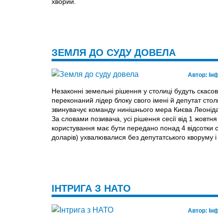
хворий.
ЗЕМЛЯ ДО СУДУ ДОВЕЛА
Автор:
Ін
Незаконні земельні рішення у столиці будуть скасов
переконаний лідер блоку свого імені й депутат стол
звинувачує команду нинішнього мера Ки­єва Леоніда
За словами позивача, усі рішення сесії від 1 жовтня
користування має бути передано понад 4 відсотки с
доларів) ухвалювалися без депутатського кворуму 
ІНТРИГА З НАТО
Автор:
Ін