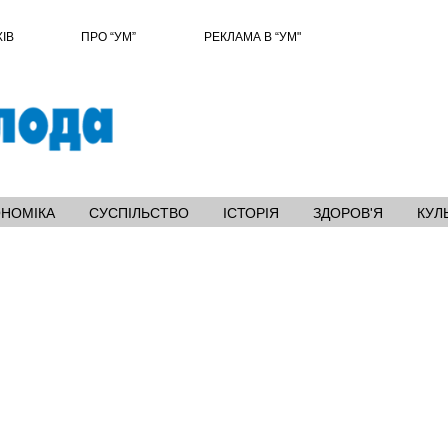
ХІВ
ПРО “УМ”
РЕКЛАМА В “УМ"
ОНОМІКА
СУСПІЛЬСТВО
ІСТОРІЯ
ЗДОРОВ'Я
КУЛ