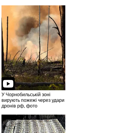
У Чорнобильській зоні
вирують пожежі через удари
дронів рф, фото