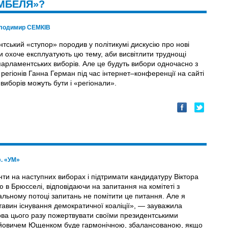
МБЕЛЯ»?
лодимир СЕМКІВ
тський «ступор» породив у політикумі дискусію про нові
и охоче експлуатують цю тему, аби висвітлити труднощі
 парламентських виборів. Але це будуть вибори одночасно з
егіонів Ганна Герман під час інтернет–конференції на сайті
виборів можуть бути і «регіонали».
ф. «УМ»
ти на наступних виборах і підтримати кандидатуру Віктора
в Брюсселі, відповідаючи на запитання на комітеті з
альному потоці запитань не помітити це питання. Але я
тавин існування демократичної коаліції», — зауважила
отова цього разу пожертвувати своїми президентськими
рійовичем Ющенком буде гармонічною, збалансованою, якщо