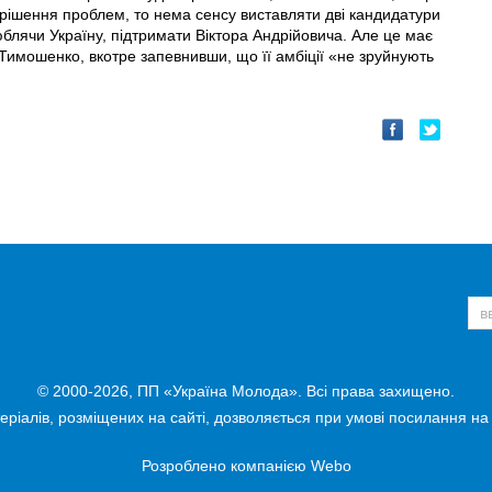
ирішення проблем, то нема сенсу виставляти дві кандидатури
люблячи Україну, підтримати Віктора Андрійовича. Але це має
Тимошенко, вкотре запевнивши, що її амбіції «не зруйнують
© 2000-2026, ПП «Україна Молода». Всі права захищено.
ріалів, розміщених на сайті, дозволяється при умові посилання на
Розроблено компанією
Webo