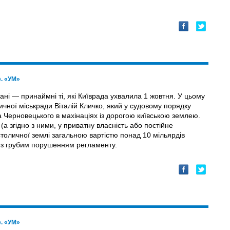
ф. «УМ»
ані — принаймні ті, які Київрада ухвалила 1 жовтня. У цьому
ичної міськради Віталій Кличко, який у судовому порядку
 Черновецького в махінаціях із дорогою київською землею.
 (а згідно з ними, у приватну власність або постійне
толичної землі загальною вартістю понад 10 мільярдів
і з грубим порушенням регламенту.
ф. «УМ»