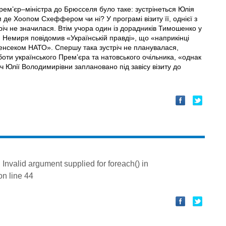
рем’єр–міністра до Брюсселя було таке: зустрінеться Юлія
е Хоопом Схеффером чи ні? У програмі візиту її, однієї з
тріч не значилася. Втім учора один із дорадників Тимошенко у
й Немиря повідомив «Українській правді», що «наприкінці
генсеком НАТО». Спершу така зустріч не планувалася,
боти українського Прем’єра та натовського очільника, «однак
іч Юлії Володимирівни заплановано під завісу візиту до
: Invalid argument supplied for foreach() in
n line
44