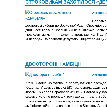
СТРОКОВИКАМ ЗАХОТІЛОСЯ «ДЕ
Автор:
Во
Парламен
дострокові вибори до Верховної Ради. Опозиціонер
діяльності керівної коаліції. «Я не виключаю нових
президентськими», — заявила представниця Партії р
«Главред». За словами депутатки, ініціаторами цих 
ДВОСТОРОННІ АМБІЦІЇ
Автор:
Ін
Юлія Тимошенко готова не балотуватися в президен
Ющенка. У цьому лідерка БЮТ запевнила аудиторію 
іноземних справ Європарламенту. «Я могла б у заг
свідомо його не пропущу, тому що це — одна з обс
Прем’єр–міністр. І розповіла, за яких умов вона г
амбіціями: «Якщо наша співпраця з Віктором Анд