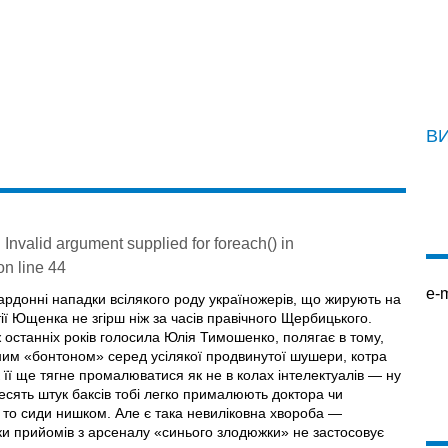
В
: Invalid argument supplied for foreach() in
n line
44
e-m
зпардонні нападки всілякого роду україножерів, що жирують на
ії Ющенка не згірш ніж за часів правічного Щербицького.
 останніх років голосила Юлія Тимошенко, полягає в тому,
дним «бонтоном» серед усілякої продвинутої шушери, котра
 її ще тягне промалюватися як не в колах інтелектуалів — ну
десять штук баксів тобі легко прималюють доктора чи
то сиди нишком. Але є така невиліковна хвороба —
льки прийомів з арсеналу «синього злодюжки» не застосовує