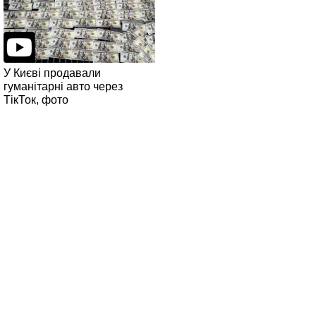
У Києві продавали
гуманітарні авто через
ТікТок, фото