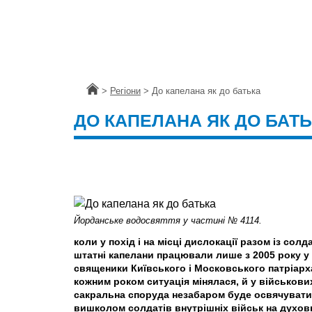
Головна
>
Регіони
>
До капелана як до батька
ДО КАПЕЛАНА ЯК ДО БАТ
Йорданське водосвяття у частині № 4114.
коли у похід і на місці дислокації разом із сол
штатні капелани працювали лише з 2005 року у 
священики Київського і Московського патріарха
кожним роком ситуація мінялася, й у військови
сакральна споруда незабаром буде освячуватися
вишколом солдатів внутрішніх військ на духовн