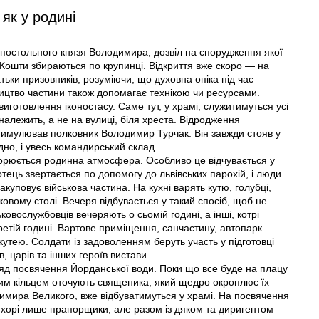
 як у родині
постольного князя Володимира, дозвіл на спорудження якої
. Кошти збираються по крупинці. Відкриття вже скоро — на
тьки призовників, розуміючи, що духовна опіка під час
ництво частини також допомагає технікою чи ресурсами.
иготовлення іконостасу. Саме тут, у храмі, служитимуться усі
 належить, а не на вулиці, біля хреста. Відродження
 стимулював полковник Володимир Турчак. Він завжди стояв у
дно, і увесь командирський склад.
творюється родинна атмосфера. Особливо це відчувається у
тець звертається по допомогу до львівських парохій, і люди
куповує військова частина. На кухні варять кутю, голубці,
ковому столі. Вечеря відбувається у такий спосіб, щоб не
овослужбовців вечеряють о сьомій годині, а інші, котрі
ретій годині. Вартове приміщення, санчастину, автопарк
утею. Солдати із задоволенням беруть участь у підготовці
, царів та інших героїв вистави.
яд посвячення Йорданської води. Поки що все буде на плацу
ним кільцем оточують священика, який щедро окроплює їх
димира Великого, вже відбуватимуться у храмі. На посвячення
 у хорі лише прапорщики, але разом із дяком та диригентом