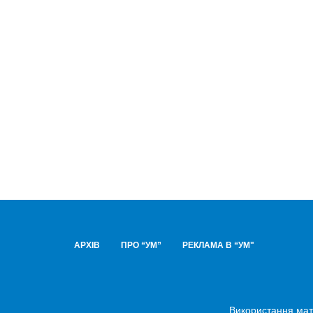
АРХІВ
ПРО “УМ”
РЕКЛАМА В “УМ"
Використання мате