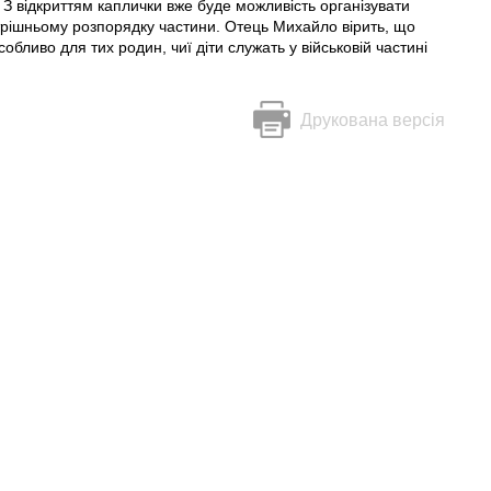
. З відкриттям каплички вже буде можливість організувати
трішньому розпорядку частини. Отець Михайло вірить, що
бливо для тих родин, чиї діти служать у військовій частині
Друкована версія