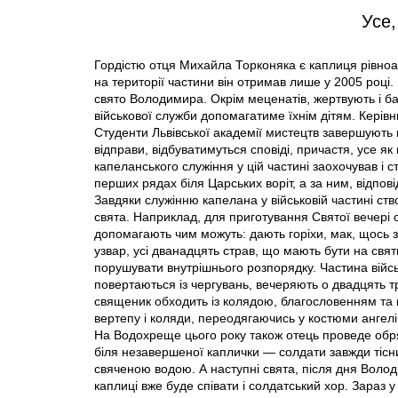
Усе,
Гордістю отця Михайла Торконяка є каплиця рівноа
на території частини він отримав лише у 2005 році
свято Володимира. Окрім меценатів, жертвують і ба
військової служби допомагатиме їхнім дітям. Керів
Студенти Львівської академії мистецтв завершують в
відправи, відбуватимуться сповіді, причастя, усе як
капеланського служіння у цій частині заохочував і
перших рядах біля Царських воріт, а за ним, відпові
Завдяки служінню капелана у військовій частині с
свята. Наприклад, для приготування Святої вечері о
допомагають чим можуть: дають горіхи, мак, щось за
узвар, усі дванадцять страв, що мають бути на свят
порушувати внутрішнього розпорядку. Частина військ
повертаються із чергувань, вечеряють о двадцять т
священик обходить із колядою, благословенням та к
вертепу і коляди, переодягаючись у костюми ангелів
На Водохреще цього року також отець проведе обр
біля незавершеної каплички — солдати завжди тіс
свяченою водою. А наступні свята, після дня Воло
каплиці вже буде співати і солдатський хор. Зараз