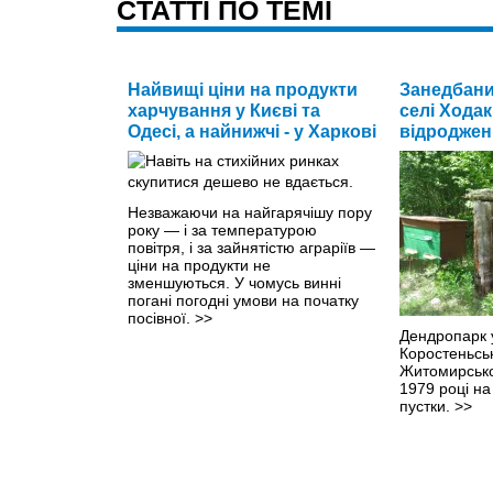
CТАТТІ ПО ТЕМІ
Найвищі ціни на продукти
Занедбани
харчування у Києві та
селі Ходак
Одесі, а найнижчі - у Харкові
відроджен
Незважаючи на найгарячішу пору
року — і за температурою
повітря, і за зайнятістю аграріїв —
ціни на продукти не
зменшуються. У чомусь винні
погані погодні умови на початку
посівної.
>>
Дендропарк 
Коростеньсь
Житомирської
1979 році на
пустки.
>>