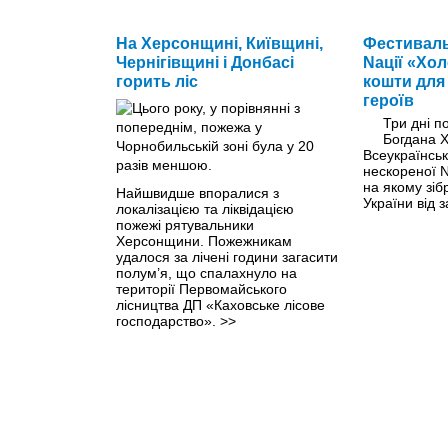
На Херсонщині, Київщині,
Фестиваль
Чернігівщині і Донбасі
Nації «Хо
горить ліс
кошти для
героїв
Три дні п
Богдана 
Всеукраїнсь
нескореної 
на якому зіб
Найшвидше впоралися з
України від 
локалізацією та ліквідацією
пожежі рятувальники
Херсонщини. Пожежникам
удалося за лічені години загасити
полум’я, що спалахнуло на
території Первомайського
лісництва ДП «Каховське лісове
господарство».
>>