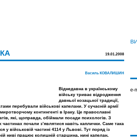
В
ЬКА
19.01.2008
Василь КОВАЛИШИН
Віднедавна в українському
e-m
війську триває відродження
давньої козацької традиції,
датами перебували військові капелани. У сучасній армії
миротворчому контингенті в Іраку. Це православні
тів, які, щоправда, обіймали посади психологів. З
х частинах почали з’являтися навіть каплички. Саме така
 у військовій частині 4114 у Львові. Тут поряд із
ій ниві працює колишній старшина, нині капелан,