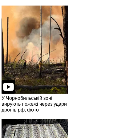
У Чорнобильській зоні
вирують пожежі через удари
дронів рф, фото