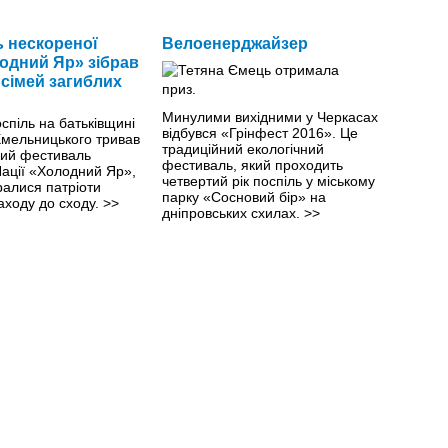
 нескореної
Велоенерджайзер
лодний Яр» зібрав
 сімей загиблих
Минулими вихiдними у Черкасах
оспіль на батьківщині
відбувся «Грінфест 2016». Це
Хмельницького тривав
традиційний екологічний
кий фестиваль
фестиваль, який проходить
Nації «Холодний Яр»,
четвертий рік поспіль у міському
ралися патріоти
парку «Сосновий бір» на
заходу до сходу.
>>
дніпровських схилах.
>>