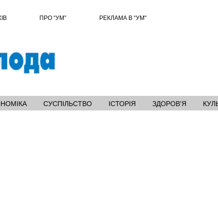
ХІВ
ПРО “УМ”
РЕКЛАМА В “УМ"
ОНОМІКА
СУСПІЛЬСТВО
ІСТОРІЯ
ЗДОРОВ'Я
КУЛ