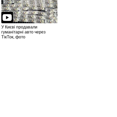
У Києві продавали
гуманітарні авто через
ТікТок, фото