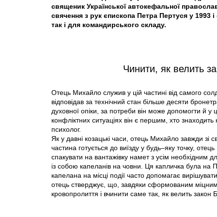
священик Української автокефальної правосла
свячення з рук єпископа Петра Пертуся у 1993 
так і для командирського складу.
Чинити, як велить з
Отець Михайло служив у цій частині від самого солд
відповідав за технічний стан більше десяти бронетра
духовної опіки, за потреби він може допомогти й у ц
конфліктних ситуаціях він є першим, хто знаходить
психолог.
Як у давні козацькі часи, отець Михайло завжди зі с
частина готується до виїзду у будь–яку точку, отец
спакувати на вантажівку намет з усім необхідним 
із собою капеланів на човни. Ця капличка була на Пр
капелана на місці події часто допомагає вирішувати
отець стверджує, що, завдяки сформованим міцним
кровопролиття і вчинити саме так, як велить закон 