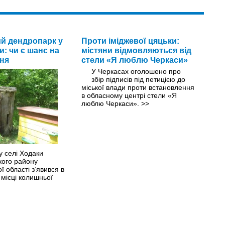
й дендропарк у
Проти іміджевої цяцьки:
и: чи є шанс на
містяни відмовляються від
ня
стели «Я люблю Черкаси»
У Черкасах оголошено про
збір підписів під петицією до
міської влади проти встановлення
в обласному центрі стели «Я
люблю Черкаси».
>>
у селі Ходаки
кого району
 області з’явився в
 місці колишньої