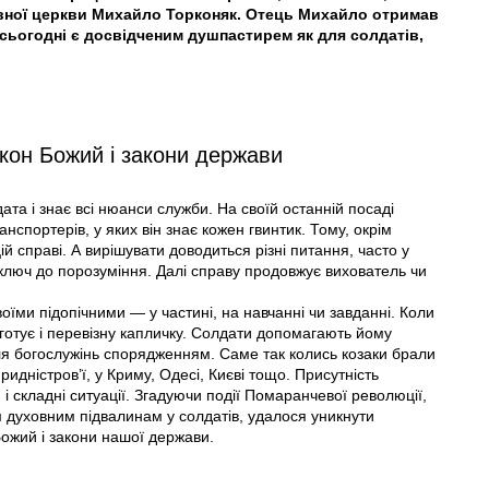
вної церкви Михайло Торконяк. Отець Михайло отримав
і сьогодні є досвідченим душпастирем як для солдатів,
акон Божий і закони держави
ата і знає всі нюанси служби. На своїй останній посаді
нспортерів, у яких він знає кожен гвинтик. Тому, окрім
ій справі. А вирішувати доводиться різні питання, часто у
 ключ до порозуміння. Далі справу продовжує вихователь чи
воїми підопічними — у частині, на навчанні чи завданні. Коли
ь готує і перевізну капличку. Солдати допомагають йому
для богослужінь спорядженням. Саме так колись козаки брали
идністров’ї, у Криму, Одесі, Києві тощо. Присутність
 і складні ситуації. Згадуючи події Помаранчевої революції,
 духовним підвалинам у солдатів, удалося уникнути
Божий і закони нашої держави.