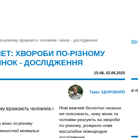
по-різному вражають чоловіків і жінок - дослідження
В
ЕТ: ХВОРОБИ ПО-РІЗНОМУ
ІНОК - ДОСЛІДЖЕННЯ
15:48,
02.06.2025
e-m
Тарас ЗДОРОВИЛО
Нові важливі біологічні нюанси,
які пояснюють, чому жінки та
чоловіки реагують на хвороби
 жінки по-різному
по-різному, розкрило нове
мінностей мінімальні.
масштабне міжнародне
дослідження .