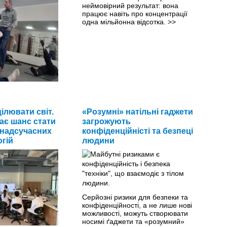
неймовірний результат: вона
працює навіть про концентрації
одна мільйонна відсотка.
>>
 не знає, який у нього
 тиск.
>>
ілювати світ.
«Розумні» натільні гаджети
ає шанс стати
загрожують
надсучасних
конфіденційністі та безпеці
огій
людини
Серйозні ризики для безпеки та
конфіденційності, а не лише нові
можливості, можуть створювати
носимі ґаджети та «розумний»