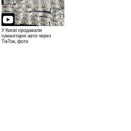
У Києві продавали
гуманітарні авто через
ТікТок, фото