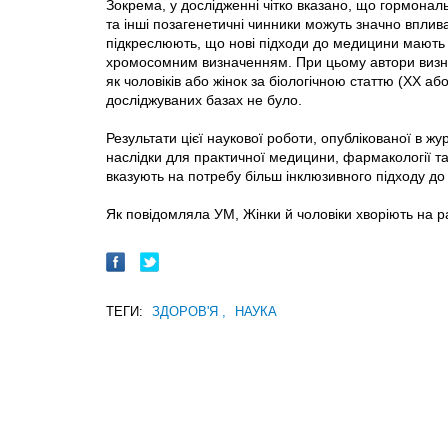
Зокрема, у дослідженні чітко вказано, що гормонал
та інші позагенетичні чинники можуть значно вплива
підкреслюють, що нові підходи до медицини мають вк
хромосомним визначенням. При цьому автори визна
як чоловіків або жінок за біологічною статтю (XX аб
досліджуваних базах не було.
Результати цієї наукової роботи, опублікованої в ж
наслідки для практичної медицини, фармакології та
вказують на потребу більш інклюзивного підходу до 
Як повідомляла УМ, Жінки й чоловіки хворіють на ра
ТЕГИ:
ЗДОРОВ'Я
,
НАУКА