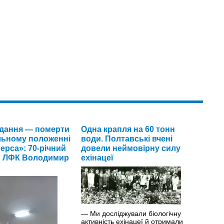
дання — померти
Одна крапля на 60 тонн
льному положенні
води. Полтавські вчені
ерса»: 70-річний
довели неймовірну силу
р ЛФК Володимир
ехінацеї
— Ми досліджували біологічну
активність ехінацеї й отримали