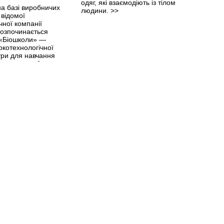
одяг, які взаємодіють із тілом
на базі виробничих
людини.
>>
 відомої
ної компанії
розпочинається
 «Біошколи» —
окотехнологічної
ури для навчання
ведення глобальних
ліджень та реалізації
роєктів у сфері
й.
>>