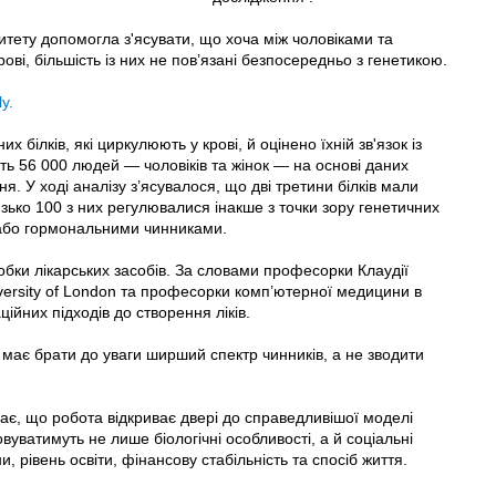
тету допомогла з'ясувати, що хоча між чоловіками та
крові, більшість із них не пов’язані безпосередньо з генетикою.
y.
 білків, які циркулюють у крові, й оцінено їхній зв'язок із
ть 56 000 людей — чоловіків та жінок — на основі даних
. У ході аналізу з’ясувалося, що дві третини білків мали
лизько 100 з них регулювалися інакше з точки зору генетичних
або гормональними чинниками.
бки лікарських засобів. За словами професорки Клаудії
ersity of London та професорки комп’ютерної медицини в
ійних підходів до створення ліків.
має брати до уваги ширший спектр чинників, а не зводити
ає, що робота відкриває двері до справедливішої моделі
вуватимуть не лише біологічні особливості, а й соціальні
рівень освіти, фінансову стабільність та спосіб життя.