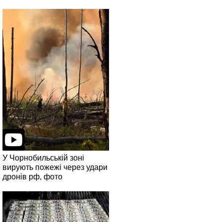
У Чорнобильській зоні
вирують пожежі через удари
дронів рф, фото