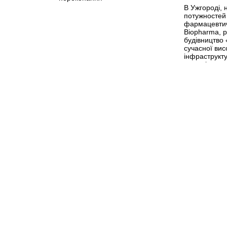
В Ужгороді, 
потужностей
фармацевтич
Biopharma, 
будівництво
сучасної вис
інфраструкт
молоді, про
наукових дос
актуальних п
біотехнологі