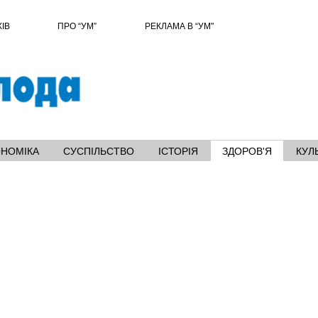
ХІВ
ПРО “УМ”
РЕКЛАМА В “УМ"
ОНОМІКА
СУСПІЛЬСТВО
ІСТОРІЯ
ЗДОРОВ'Я
КУЛ