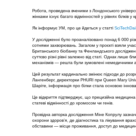
Робота, проведена вченими з Лондонського універси
жінками існує багато відмінностей у рівнях білків у 
Як інформує УМ, про це йдеться у статті
SciTechDail
У дослідженні було проаналізовано понад 6 000 різних
сотнями захворювань. Загалом у проєкті взяли учас
Британського біобанку та Фенландського дослідження
суттєво різні рівні залежно від статі. Однак лише б
механізмів — решта були зумовлені немедичними 
Цей результат кардинально змінює підходи до розро
Лангенберг, директорки PHURI при Queen Mary Univ
Шаріте, інформація про білки стала основою інновац
Це відкриття підтверджує, що прецизійна медицина 
статеві відмінності до хромосом чи генів.
Провідна авторка дослідження Міне Копрулу зазнач
охорони здоров’я, де діагностика та лікування врахо
обставини — місце проживання, доступ до медицини, 