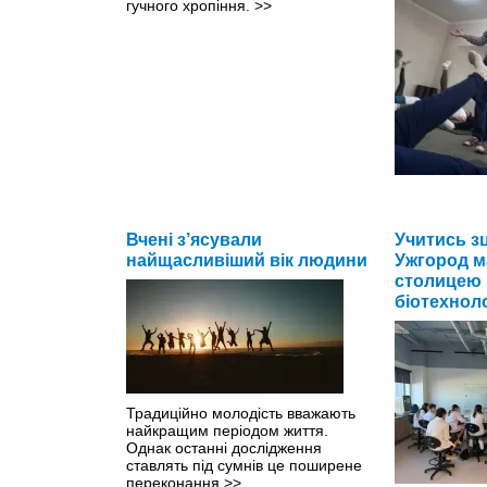
гучного хропіння.
>>
У свої 70 він
артеріальний
Вчені з’ясували
Учитись зц
найщасливіший вік людини
Ужгород м
столицею 
біотехнол
Традиційно молодість вважають
найкращим періодом життя.
Однак останні дослідження
ставлять під сумнів це поширене
переконання
>>