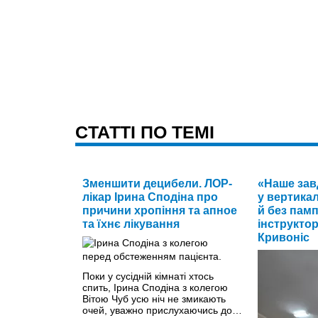
CТАТТІ ПО ТЕМІ
Зменшити децибели. ЛОР-
«Наше зав
лікар Ірина Сподіна про
у вертика
причини хропіння та апное
й без памп
та їхнє лікування
інструкто
Кривоніс
Поки у сусідній кімнаті хтось
спить, Ірина Сподіна з колегою
Вітою Чуб усю ніч не змикають
очей, уважно прислухаючись до…