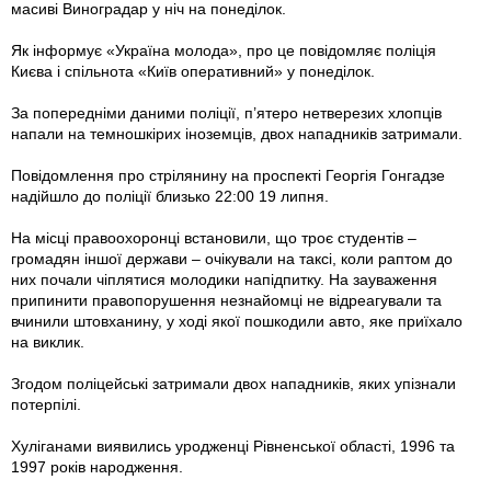
масиві Виноградар у ніч на понеділок.
Як інформує «Україна молода», про це повідомляє поліція
Києва і спільнота «Київ оперативний» у понеділок.
За попередніми даними поліції, п’ятеро нетверезих хлопців
напали на темношкірих іноземців, двох нападників затримали.
Повідомлення про стрілянину на проспекті Георгія Гонгадзе
надійшло до поліції близько 22:00 19 липня.
На місці правоохоронці встановили, що троє студентів –
громадян іншої держави – очікували на таксі, коли раптом до
них почали чіплятися молодики напідпитку. На зауваження
припинити правопорушення незнайомці не відреагували та
вчинили штовханину, у ході якої пошкодили авто, яке приїхало
на виклик.
Згодом поліцейські затримали двох нападників, яких упізнали
потерпілі.
Хуліганами виявились уродженці Рівненської області, 1996 та
1997 років народження.