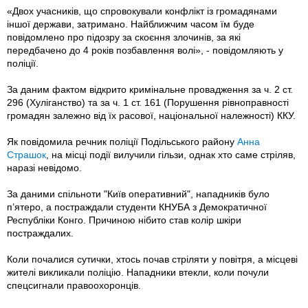
«Двох учасників, що спровокували конфлікт із громадянами
іншої держави, затримано. Найближчим часом їм буде
повідомлено про підозру за скоєння злочинів, за які
передбачено до 4 років позбавлення волі», - повідомляють у
поліції.
За даним фактом відкрито кримінальне провадження за ч. 2 ст.
296 (Хуліганство) та за ч. 1 ст. 161 (Порушення рівноправності
громадян залежно від їх расової, національної належності) ККУ.
Як повідомила речник поліції Подільського району
Анна
Страшок
, на місці події вилучили гільзи, однак хто саме стріляв,
наразі невідомо.
За даними спільноти "Київ оперативний", нападників було
п’ятеро, а постраждали студенти КНУБА з Демократичної
Республіки Конго. Причиною нібито став колір шкіри
постраждалих.
Коли почалися сутички, хтось почав стріляти у повітря, а місцеві
жителі викликали поліцію. Нападники втекли, коли почули
спецсигнали правоохоронців.