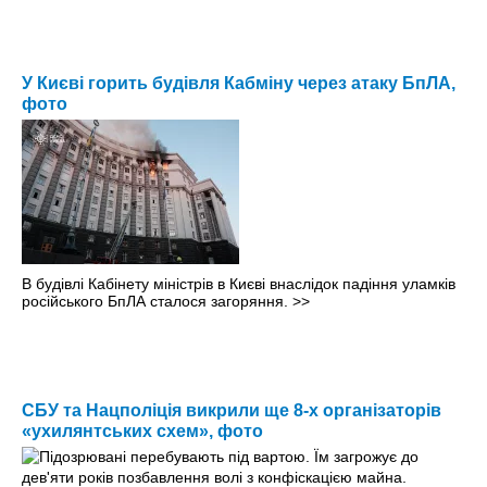
У Києві горить будівля Кабміну через атаку БпЛА,
фото
В будівлі Кабінету міністрів в Києві внаслідок падіння уламків
російського БпЛА сталося загоряння.
>>
СБУ та Нацполіція викрили ще 8-х організаторів
«ухилянтських схем», фото