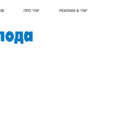
ХІВ
ПРО “УМ”
РЕКЛАМА В “УМ"