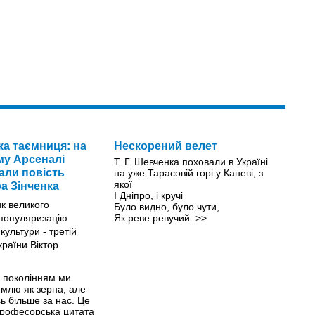
ка таємниця: на
Нескорений велет
у Арсеналі
Т. Г. Шевченка поховали в Україні
али повість
на уже Тарасовій горі у Каневі, з
якої
а Зінченка
І Дніпро, і кручі
Було видно, було чути,
Як реве ревучий.
>>
а поколінням ми
емлю як зерна, але
ь більше за нас. Це
професорська цитата