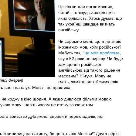
Це тільки для англомовних,
читай - голівудських фільмів,
яких більшість. Хтось думає, що
так українці швидше вивчать
англійську.
Чи соромно мені, що я не знаю
іноземних мов, крім російської?
Мабуть так, і
це моя проблема
,
яку в 52 роки не вирішу. Чи буде
заміщення російської
англійською від такого рішення
масовим? Ні-гу-я. Мову не
итих джерел)
вчать, замість англійських слів
ально і на слух. Мова - це практика.
у, я не ходжу в кіно щодня. А якщо дивлюся фільми мовою
слухаю мову і навіть часом не стежу за сюжетом.
 просто вбивство дубляжної справи й перекладачів, які
 із кирилиці на латинку, бо це геть від Москви!" Друга серія: