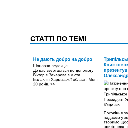
CТАТТІ ПО ТЕМІ
Не дають добро на добро
Трипільсь
Книжковом
Шановна редакціє!
презентув
До вас звертається по допомогу
Вікторія Захарова з міста
Олександр
Балаклія Харківської області. Мені
20 років.
>>
Покоління з
падаємо у з
творимо щос
прикінцева 