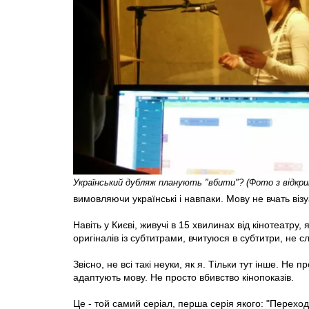
Український дубляж планують "вбити"? (Фото з відкр
вимовляючи українські і навпаки. Мову не вчать візу
Навіть у Києві, живучі в 15 хвилинах від кінотеатр
оригіналів із субтитрами, вчитуюся в субтитри, не 
Звісно, не всі такі неуки, як я. Тільки тут інше. Не
адаптують мову. Не просто вбивство кінопоказів.
Це - той самий серіал, перша серія якого: "Переходь