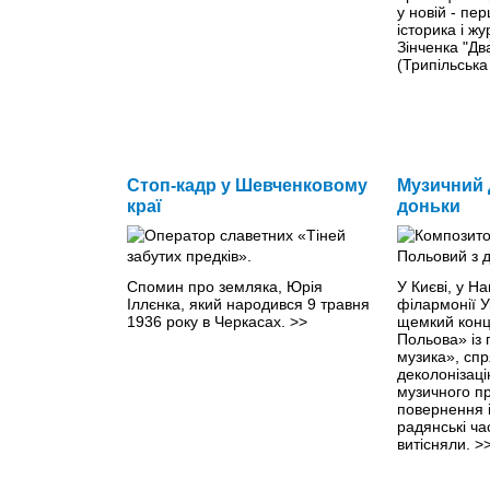
у новій - пер
історика і ж
Зінченка "Дв
(Трипільська
Стоп-кадр у Шевченковому
Музичний д
краї
доньки
Спомин про земляка, Юрія
У Києві, у Н
Іллєнка, який народився 9 травня
філармонії У
1936 року в Черкасах.
>>
щемкий конц
Польова» із 
музика», сп
деколонізаці
музичного пр
повернення ім
радянські ч
витісняли.
>