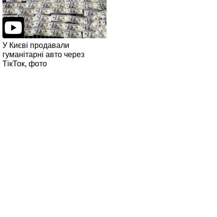
У Києві продавали
гуманітарні авто через
ТікТок, фото