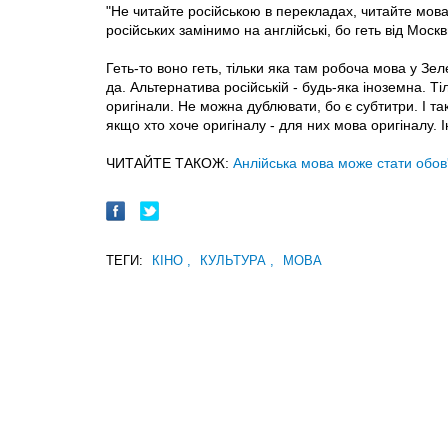
"Не читайте російською в перекладах, читайте мовами
російських замінимо на англійські, бо геть від Москв
Геть-то воно геть, тільки яка там робоча мова у Зе
да. Альтернатива російській - будь-яка іноземна. Т
оригінали. Не можна дублювати, бо є субтитри. І так
якщо хто хоче оригіналу - для них мова оригіналу. 
ЧИТАЙТЕ ТАКОЖ:
Анлійська мова може стати обов
ТЕГИ:
КІНО
,
КУЛЬТУРА
,
МОВА