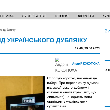
ОНОМІКА
СУСПІЛЬСТВО
ІСТОРІЯ
ЗДОРОВ'Я
КУЛ
го дубляжу
В
ІД УКРАЇНСЬКОГО ДУБЛЯЖУ
17:49,
29.06.2023
Андрій КОКОТЮХА
e-m
Спробую коротко, наскільки це
вийде. Про перспективу відмови
від українського дубляжу і
озвучки в кінотеатрах (тих, що
лишилися) на користь мови
оригіналу з українськими
субтитрами.