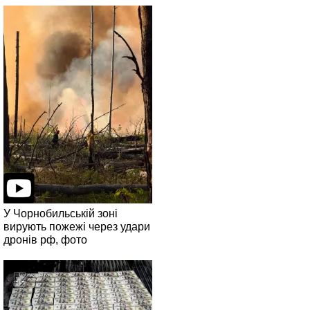
У Чорнобильській зоні
вирують пожежі через удари
дронів рф, фото