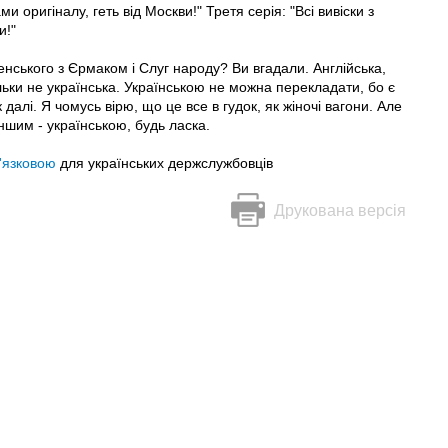
 оригіналу, геть від Москви!" Третя серія: "Всі вивіски з
и!"
ленського з Єрмаком і Слуг народу? Ви вгадали. Англійська,
ільки не українська. Українською не можна перекладати, бо є
 далі. Я чомусь вірю, що це все в гудок, як жіночі вагони. Але
Іншим - українською, будь ласка.
'язковою
для українських держслужбовців
Друкована версія