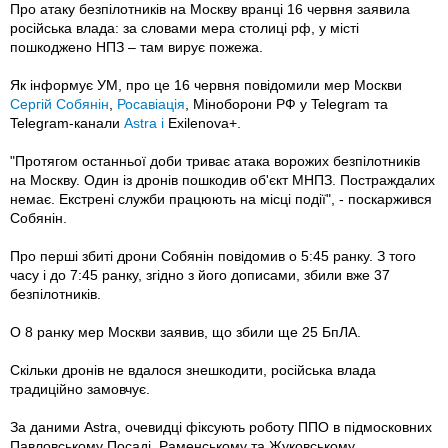
Про атаку безпілотників на Москву вранці 16 червня заявила
російська влада: за словами мера столиці рф, у місті
пошкоджено НПЗ – там вирує пожежа.
Як інформує УМ, про це 16 червня повідомили мер Москви
Сергій Собянін
,
Росавіація
, Міноборони РФ у Telegram та
Telegram-канали
Astra і
Exilenova+.
"Протягом останньої доби триває атака ворожих безпілотників
на Москву. Один із дронів пошкодив об'єкт МНПЗ. Постраждалих
немає. Екстрені служби працюють на місці події", - поскаржився
Собянін.
Про перші збиті дрони Собянін повідомив о 5:45 ранку. З того
часу і до 7:45 ранку, згідно з його дописами, збили вже 37
безпілотників.
О 8 ранку мер Москви заявив, що збили ще 25 БпЛА.
Скільки дронів не вдалося знешкодити, російська влада
традиційно замовчує.
За даними Astra, очевидці фіксують роботу ППО в підмосковних
Павловському Посаді, Раменському та Жуковському.