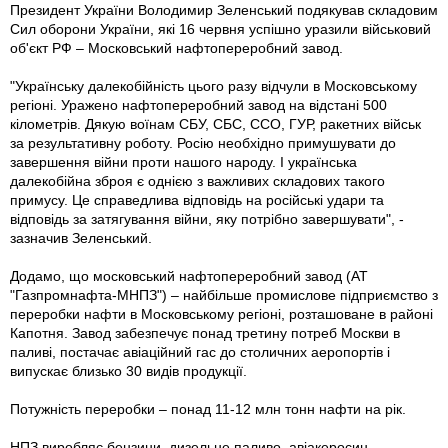
Президент України Володимир Зеленський подякував складовим
Сил оборони України, які 16 червня успішно уразили військовий
об'єкт РФ – Московський нафтопереробний завод.
"Українську далекобійність цього разу відчули в Московському
регіоні. Уражено нафтопереробний завод на відстані 500
кілометрів. Дякую воїнам СБУ, СБС, ССО, ГУР, ракетних військ
за результативну роботу. Росію необхідно примушувати до
завершення війни проти нашого народу. І українська
далекобійна зброя є однією з важливих складових такого
примусу. Це справедлива відповідь на російські удари та
відповідь за затягування війни, яку потрібно завершувати", -
зазначив Зеленський.
Додамо, що московський нафтопереробний завод (АТ
"Газпромнафта-МНПЗ") – найбільше промислове підприємство з
переробки нафти в Московському регіоні, розташоване в районі
Капотня. Завод забезпечує понад третину потреб Москви в
паливі, постачає авіаційний гас до столичних аеропортів і
випускає близько 30 видів продукції.
Потужність переробки – понад 11-12 млн тонн нафти на рік.
НПЗ виробляє бензини, дизельне паливо, авіакеросин,