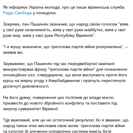
Як інформує Україна молода, про це пише вірменська служба
Радіо Свобода
у понеділок.
Зокрема, пан Пашинян зазначив, що народ своїм голосом "взяв
у свої руки незалежність, взяв у свої руки майбутнє, взяв у свої
руки мир, взяв у свої руки Республіку Вірменія".
"І я мушу зазначити, що триголова партія війни розгромлена", –
заявив він.
Зауважимо, що Пашинян під час передвиборчої кампанії
використовував фразу "триголова партія війни" для позначення
опозиційних сил, стверджуючи, що вони виступають проти його
курсу на мирну угоду з Азербайджаном і прагнуть переглянути
досягнуті домовленості.
На його думку, повернення цих політиків до влади могло
призвести до нового збройного конфлікту та поставити під
загрозу суверенітет Вірменії.
"Це важливий, але це не остаточний результат, бо я вважаю, що
народ також чітко висловив свою волю: триголова партія війни
та супутня їй злочинно-олігархічна система мають бути