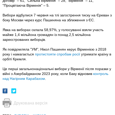
договір" – 61, "Сильна Вірменія" – 28, "Вірменія" – 11,
"Процвітаюча Вірменія" – 5.
Вибори відбулися 7 червня на тлі загострення тиску на Єреван з
боку Москви через курс Пашиняна на зближення з ЄС.
Явка на виборах склала 58,97%, у голосуванні взяли участь
майже 1,4 мільйона громадян із понад 2,5 мільйона
зареєстрованих виборців.
Як повідомляла "УМ", Нікол Пашинян керує Вірменією з 2018
року і намагається
протистояти спробам росії
утримати країну в
орбіті Кремля.
Це перші загальнонаціональні вибори у Вірменії після поразки у
війні з Азербайджаном 2023 року, коли Баку відновив
контроль
над Нагірним Карабахом
.
Друкована версія