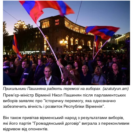
Прихильники Пашиняна радіють перемозі на виборах. (azatutyun.am)
Прем'єр-міністр Вірменії Нікол Пашинян після парламентських
виборів заявляє про "історичну перемогу, яка однозначно
забезпечить вічність і розвиток Республіки Вірменія".
Він також привітав вірменський народ з результатами виборів,
які його партія "Громадянський договір" виграла з переконливим
відривом від опонентів.