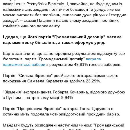
викорінені з Республіки Вірменія, І, звичайно, це буде одним із
найважливіших завдань політичної більшості та уряду, яке ми
маємо виконати без зволікань, вживаючи дуже рішучих і твердих
заходів", – сказав Пашинян на спільному засіданні постійних
комітетів чинного парламенту.
І додав, що його партія "Громадянський договір" матиме
парламентську більшість, а також сформує уряд.
Варто зазначити, що за попереднім результатом підрахунку всіх
бюлетенів, партія "Громадянський договір"
виграла
парламентські вибори
з результатом 49,81% голосів виборців.
Партія "Сильна Вірменія" російського олігарха вірменського
походження Самвела Карапетяна здобула 23,29%.
"Вірменія" експрезидента Роберта Кочаряна, відомого дружбою
з Путіним – на третьому місці: 9,94%.
Партія "Процвітаюча Вірменія" олігарха Гагіка Царукяна в
останню мить подолала чотиривідсотковий прохідний бар’єр.
Мандати будуть розподілені наступним чином: "Громадянський