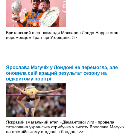
Британський пілот команди Макларен Ландо Норріс став
переможцем Гран-прі Угорщини.
>>
Ярослава Магучіх у Лондоні не перемогла, але
оновила свій кращий результат сезону на
відкритому повітрі
Яскравий змагальний етап «Діамантової ліги» провела
титулована українська стрибунка у висоту Ярослава Магучіх
на олімпійському стадіоні в Лондоні.
>>