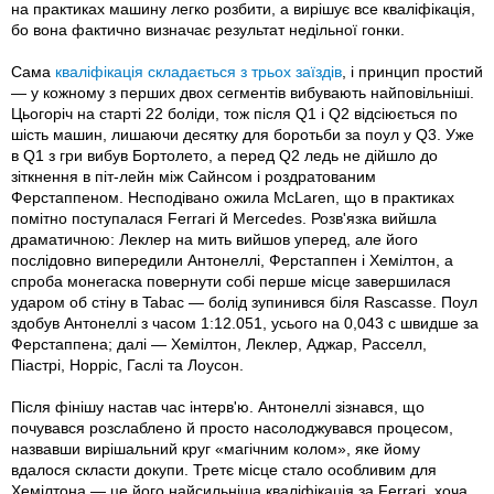
на практиках машину легко розбити, а вирішує все кваліфікація,
бо вона фактично визначає результат недільної гонки.
Сама
кваліфікація складається з трьох заїздів
, і принцип простий
— у кожному з перших двох сегментів вибувають найповільніші.
Цьогоріч на старті 22 боліди, тож після Q1 і Q2 відсіюється по
шість машин, лишаючи десятку для боротьби за поул у Q3. Уже
в Q1 з гри вибув Бортолето, а перед Q2 ледь не дійшло до
зіткнення в піт-лейн між Сайнсом і роздратованим
Ферстаппеном. Несподівано ожила McLaren, що в практиках
помітно поступалася Ferrari й Mercedes. Розв'язка вийшла
драматичною: Леклер на мить вийшов уперед, але його
послідовно випередили Антонеллі, Ферстаппен і Хемілтон, а
спроба монегаска повернути собі перше місце завершилася
ударом об стіну в Tabac — болід зупинився біля Rascasse. Поул
здобув Антонеллі з часом 1:12.051, усього на 0,043 с швидше за
Ферстаппена; далі — Хемілтон, Леклер, Аджар, Расселл,
Піастрі, Норріс, Гаслі та Лоусон.
Після фінішу настав час інтерв'ю. Антонеллі зізнався, що
почувався розслаблено й просто насолоджувався процесом,
назвавши вирішальний круг «магічним колом», яке йому
вдалося скласти докупи. Третє місце стало особливим для
Хемілтона — це його найсильніша кваліфікація за Ferrari, хоча