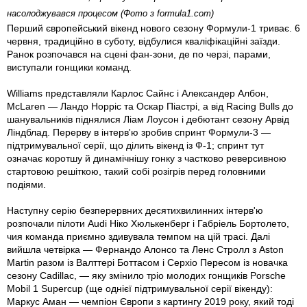
насолоджувався процесом (Фото з formula1.com)
Перший європейський вікенд нового сезону Формули-1 триває. 6
червня, традиційно в суботу, відбулися кваліфікаційні заїзди.
Ранок розпочався на сцені фан-зони, де по черзі, парами,
виступали гонщики команд.
Williams представляли Карлос Сайнс і Александер Албон,
McLaren — Ландо Норріс та Оскар Піастрі, а від Racing Bulls до
шанувальників піднялися Ліам Лоусон і дебютант сезону Арвід
Ліндблад. Перерву в інтерв'ю зробив спринт Формули-3 —
підтримувальної серії, що ділить вікенд із Ф-1; спринт тут
означає коротшу й динамічнішу гонку з частково реверсивною
стартовою решіткою, такий собі розігрів перед головними
подіями.
Наступну серію безперервних десятихвилинних інтерв'ю
розпочали пілоти Audi Ніко Хюлькенберг і Габріель Бортолето,
чия команда приємно здивувала темпом на цій трасі. Далі
вийшла четвірка — Фернандо Алонсо та Ленс Стролл з Aston
Martin разом із Валттері Боттасом і Серхіо Пересом із новачка
сезону Cadillac, — яку змінило тріо молодих гонщиків Porsche
Mobil 1 Supercup (ще однієї підтримувальної серії вікенду):
Маркус Аман — чемпіон Європи з картингу 2019 року, який тоді