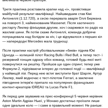
викликала червоні прапори.
Третя практика розставила крапки над «і», провістивши
майбутній результат кваліфікації. Найшвидшим став Кімі
Антонеллі (1:12.720), а сесію перервала аварія Оллі Бермана
на повороті 3, найменованим Massenet. Після хаотичного
рестарту Леклер фінішував другим, хоч і скаржився по радіо на
жахливі шини. Як потім скаже Антонеллі, команда добряче
попрацювала над болідом за ніч, і це відчувалося з перших кіл
— напередодні Mercedes мала труднощі.
Після практики настрій уболівальникам «биків» підняв Юкі
Цунода — колишній пілот Racing Bulls і Red Bull, а тепер тест- і
резервний гонщик одразу обох команд, готовий будь-якої миті
повернутися на решітку. Пройшов ще один спринт, тепер уже
Формули-2, підігріваючи інтерес до головної події — кваліфікації
у найвищій лізі. Перед нею встиг виступити брат Шарля, Артур
Леклер, який водночас є тест-пілотом Ferrari, а заключне
півгодинне інтерв'ю припало на популярних французьких
контент-креаторів IDREAU та Lucas Parle F1.
Як перед цим зауважив на прес-конференції 5 червня керівник
Aston Martin Адріан Ньюї, у Монако достатньо проїхати лише
одне ідеальне коло — і саме в правильний момент. Не раніше: