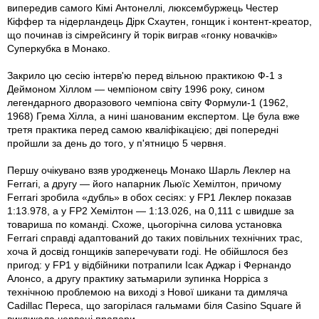
випередив самого Кімі Антонеллі, люксембуржець Честер
Кіффер та нідерландець Дірк Схаутен, гонщик і контент-креатор,
що починав із сімрейсингу й торік виграв «гонку новачків»
Суперкубка в Монако.
Закрило цю сесію інтерв'ю перед вільною практикою Ф-1 з
Деймоном Хіллом — чемпіоном світу 1996 року, сином
легендарного дворазового чемпіона світу Формули-1 (1962,
1968) Грема Хілла, а нині шанованим експертом. Це була вже
третя практика перед самою кваліфікацією; дві попередні
пройшли за день до того, у п'ятницю 5 червня.
Першу очікувано взяв уродженець Монако Шарль Леклер на
Ferrari, а другу — його напарник Льюїс Хемілтон, причому
Ferrari зробила «дубль» в обох сесіях: у FP1 Леклер показав
1:13.978, а у FP2 Хемілтон — 1:13.026, на 0,111 с швидше за
товариша по команді. Схоже, цьогорічна силова установка
Ferrari справді адаптований до таких повільних технічних трас,
хоча й досвід гонщиків заперечувати годі. Не обійшлося без
пригод: у FP1 у відбійники потрапили Ісак Аджар і Фернандо
Алонсо, а другу практику затьмарили зупинка Норріса з
технічною проблемою на виході з Нової шикани та димляча
Cadillac Переса, що загорілася гальмами біля Casino Square й