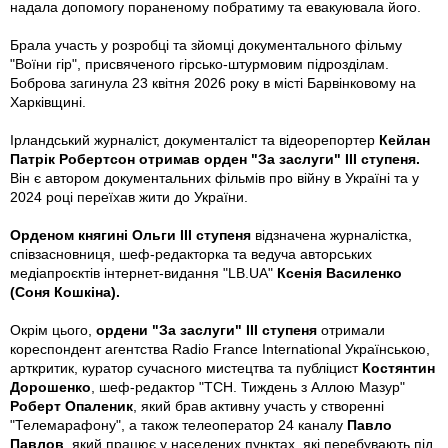
надала допомогу пораненому побратиму та евакуювала його.
Брала участь у розробці та зйомці документального фільму
"Воїни гір", присвяченого гірсько-штурмовим підрозділам.
Боброва загинула 23 квітня 2026 року в місті Барвінковому на
Харківщині.
Ірландський журналіст, документаліст та відеорепортер
Кейлан
Патрік Робертсон отримав орден "За заслуги" ІІІ ступеня.
Він є автором документальних фільмів про війну в Україні та у
2024 році переїхав жити до України.
Орденом княгині Ольги ІІІ ступеня
відзначена журналістка,
співзасновниця, шеф-редакторка та ведуча авторських
медіапроєктів інтернет-видання "LB.UA"
Ксенія Василенко
(Соня Кошкіна).
Окрім цього,
ордени "За заслуги" ІІІ ступеня
отримали
кореспондент агентства Radio France International Українською,
арткритик, куратор сучасного мистецтва та публіцист
Костянтин
Дорошенко
, шеф-редактор "ТСН. Тиждень з Аллою Мазур"
Роберт Опаленик
, який брав активну участь у створенні
"Телемарафону", а також телеоператор 24 каналу
Павло
Павлов
, який працює у населених пунктах, які перебувають під