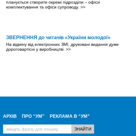
планується створити окремі підрозділи – офіси
комплектування та офіси супроводу.
>>
ЗВЕРНЕННЯ до читачів «України молодої»
На вiдмiну вiд електронних ЗМІ, друкованi видання дуже
дороговартiснi у виробництвi.
>>
АРХІВ
ПРО “УМ”
РЕКЛАМА В “УМ"