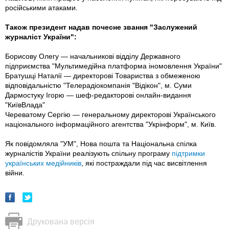
російськими атаками.
Також президент надав почесне звання "Заслужений
журналіст України":
Борисову Олегу — начальникові відділу Державного
підприємства "Мультимедійна платформа іномовлення України"
Братушці Наталії — директорові Товариства з обмеженою
відповідальністю "Телерадіокомпанія "Відікон", м. Суми
Дармостуку Ігорю — шеф-редакторові онлайн-видання
"КиївВлада"
Череватому Сергію — генеральному директорові Українського
національного інформаційного агентства "Укрінформ", м. Київ.
Як повідомляла "УМ", Нова пошта та Національна спілка
журналістів України реалізують спільну програму
підтримки
українських медійників
, які постраждали під час висвітлення
війни.
Друкована версія