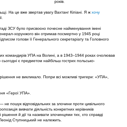
років.
щі. На це вже звертав увагу Вахтанг Кіпіані. Я ж
хочу
ї.
игаді ЗСУ було присвоєно почесне найменування імені
енерал-хорунжого він отримав посмертно у 1945 році
підписом голови її Генерального секретаріату та Головного
дних командирів УПА на Волині, а в 1943–1944 роках очолював
о сьогодні є предметом найбільш гострих польсько-
 рішення не викликало. Попри всі можливі тригери: «УПА»,
ня «Герої УПА».
ї — не пошук відповідальних за злочини проти цивільного
опозиція вивчати діяльність конкретних керівників
ні рішення й дії та називати злочинцями тих, хто справді
 Леонід Ступницький не належить.