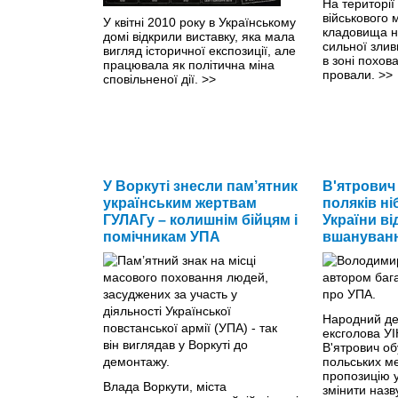
На території
військового 
У квітні 2010 року в Українському
кладовища н
домі відкрили виставку, яка мала
сильної злив
вигляд історичної експозиції, але
в зоні похов
працювала як політична міна
провали.
>>
сповільненої дії.
>>
У Воркуті знесли пам’ятник
В'ятрович
українським жертвам
поляків ні
ГУЛАГу – колишнім бійцям і
України ві
помічникам УПА
вшануванн
Народний деп
ексголова У
В'ятрович о
польських ме
пропозицію у
Влада Воркути, міста
змінити назв