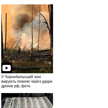
У Чорнобильській зоні
вирують пожежі через удари
дронів рф, фото