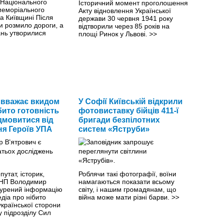
 Національного
Історичний момент проголошення
меморіального
Акту відновлення Української
а Київщині Після
держави 30 червня 1941 року
и розмило дороги, а
відтворили через 85 років на
ань утворилися
площі Ринок у Львові.
>>
 вважає вкидом
У Софії Київській відкрили
бито готовність
фотовиставку бійців 411-ї
дмовитися від
бригади безпілотних
я Героїв УПА
систем «Яструби»
утат, історик,
Роблячи такі фотографії, воїни
ІНП Володимир
намагаються показати всьому
бурений інформацію
світу, і нашим громадянам, що
діа про нібито
війна може мати різні барви.
>>
країнської сторони
у підрозділу Сил