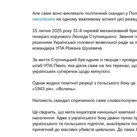
Але саме воно викликало політичний скандал у Поль
наголосити
на одному важливому аспекті цієї реакці
15 липня 2025 року 31-й окремій механізованій бр
генерал-хорунжого Леоніда Ступницького. Звання г
рішенням Української головної визвольної ради за 
командира УПА Романа Шухевича.
За життя Ступницький був одним із творців і прові
штаб УПА-Північ, яка діяла саме на тих теренах, щ
українських суперечок щодо минулого.
Однак жодної помітної реакції з польського боку це
«1943 рік», «Волинь».
Натомість скандал спричинило саме словосполучен
Це свідчить, що мета ініціаторів нинішньої кампані
населення. Адже з українського боку давно лунає пр
українського та польського підпілля, аналізувати їх
причетний до масових убивств цивільних. До таких