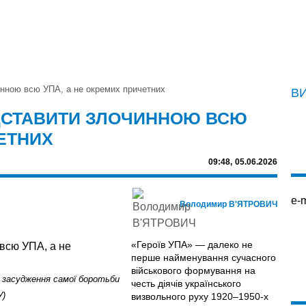
инною всю УПА, а не окремих причетних
В
ЕДСТАВИТИ ЗЛОЧИННОЮ ВСЮ
ЧЕТНИХ
09:48,
05.06.2026
e-m
Володимир В'ЯТРОВИЧ
«Героїв УПА» — далеко не
перше найменування сучасного
військового формування на
о засудження самої боротьби
честь діячів українського
У)
визвольного руху 1920–1950-х