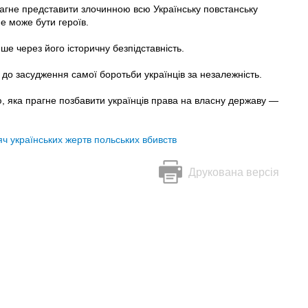
рагне представити злочинною всю Українську повстанську
не може бути героїв.
ше через його історичну безпідставність.
 до засудження самої боротьби українців за незалежність.
ою, яка прагне позбавити українців права на власну державу —
яч українських жертв польських вбивств
Друкована версія