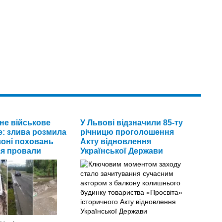
не військове
У Львові відзначили 85-ту
: злива розмила
річницю проголошення
зоні поховань
Акту відновлення
я провали
Української Держави