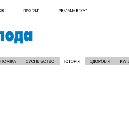
ХІВ
ПРО “УМ”
РЕКЛАМА В “УМ"
ОНОМІКА
СУСПІЛЬСТВО
ІСТОРІЯ
ЗДОРОВ'Я
КУЛ