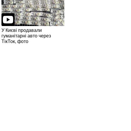
У Києві продавали
гуманітарні авто через
ТікТок, фото