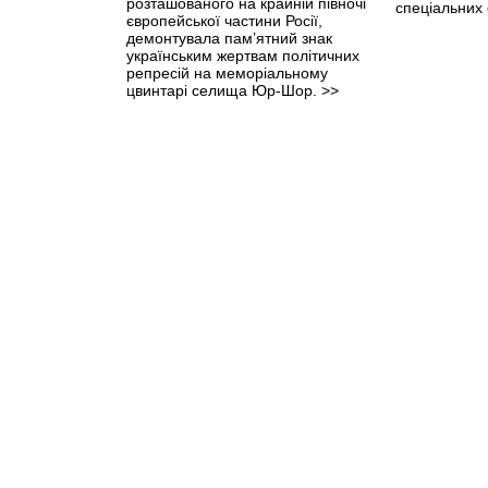
розташованого на крайній півночі
спеціальних
європейської частини Росії,
демонтувала пам’ятний знак
українським жертвам політичних
репресій на меморіальному
цвинтарі селища Юр-Шор.
>>