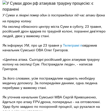
У Сумах в лікарні помер один із постраждалих під час атаки дрона
на траурну колону.
На околиці обласного центру міста Суми в суботу, 23 травня,
російський дрон вдарив по траурній колоні, поранені дев’ятеро
людей, двоє у важкому стані.
Як інформує УМ, про це 23 травня у
Телеграмі п
овідомив
начальник Сумської ОВА Олег Григоров.
«Цинічна атака. Сьогодні російський дрон атакував траурну
колону на околиці Сум. Постраждали люди», - написав
Григоров.
За його словами, усім постраждалим надають необхідну
медичну допомогу. За попередніми даними, одна людина
перебуває у важкому стані.
Як уточнив начальник Сумської МВА Сергій Кривошеєнко,
йдеться про атаку FPV-дрона, попередньо - на оптоволокні.
Удар було завдано по похоронній процесії, що рухалася на