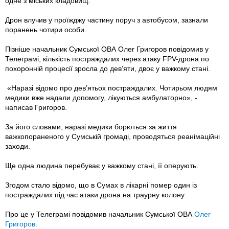
одне з міських кладовищ.
Дрон влучив у проїжджу частину поруч з автобусом, зазнали
поранень чотири особи.
Пізніше начальник Сумської ОВА Олег Григоров повідомив у
Телеграмі, кількість постраждалих через атаку FPV-дрона по
похоронній процесії зросла до дев’яти, двоє у важкому стані.
«Наразі відомо про дев’ятьох постраждалих. Чотирьом людям
медики вже надали допомогу, лікуються амбулаторно», -
написав Григоров.
За його словами, наразі медики борються за життя
важкопораненого у Сумській громаді, проводяться реанімаційні
заходи.
Ще одна людина перебуває у важкому стані, її оперують.
Згодом стало відомо, що в Сумах в лікарні помер один із
постраждалих під час атаки дрона на траурну колону.
Про це у Телеграмі повідомив начальник Сумської ОВА
Олег
Григоров.