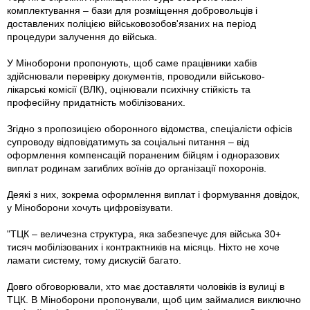
комплектування – бази для розміщення добровольців і
доставлених поліцією військовозобов'язаних на період
процедури залучення до війська.
У Міноборони пропонують, щоб саме працівники хабів
здійснювали перевірку документів, проводили військово-
лікарські комісії (ВЛК), оцінювали психічну стійкість та
професійну придатність мобілізованих.
Згідно з пропозицією оборонного відомства, спеціалісти офісів
супроводу відповідатимуть за соціальні питання – від
оформлення компенсацій пораненим бійцям і одноразових
виплат родинам загиблих воїнів до організації похоронів.
Деякі з них, зокрема оформлення виплат і формування довідок,
у Міноборони хочуть цифровізувати.
"ТЦК – величезна структура, яка забезпечує для війська 30+
тисяч мобілізованих і контрактників на місяць. Ніхто не хоче
ламати систему, тому дискусій багато.
Довго обговорювали, хто має доставляти чоловіків із вулиці в
ТЦК. В Міноборони пропонували, щоб цим займалися виключно