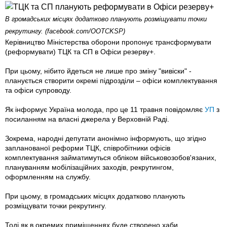
В громадських місцях додатково планують розміщувати точки
рекрутингу. (facebook.com/OOTCKSP)
Керівництво Міністерства оборони пропонує трансформувати
(реформувати) ТЦК та СП в Офіси резерву+.
При цьому, нібито йдеться не лише про зміну "вивіски" -
планується створити окремі підрозділи – офіси комплектування
та офіси супроводу.
Як інформує Україна молода, про це 11 травня повідомляє
УП
з
посиланням на власні джерела у Верховній Раді.
Зокрема, народні депутати анонімно інформують, що згідно
запланованої реформи ТЦК, співробітники офісів
комплектування займатимуться обліком військовозобов'язаних,
плануванням мобілізаційних заходів, рекрутингом,
оформленням на службу.
При цьому, в громадських місцях додатково планують
розміщувати точки рекрутингу.
Тоді як в окремих приміщеннях буде створено хаби