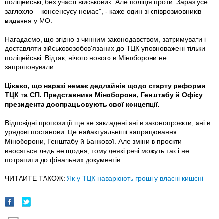
поліцейські, без участі військових. Але поліція проти. Зараз усе
заглохло – консенсусу немає", - каже один зі співрозмовників
видання у МО.
Нагадаємо, що згідно з чинним законодавством, затримувати і
доставляти військовозобов'язаних до ТЦК уповноважені тільки
поліцейські. Відтак, нічого нового в Міноборони не
запропонували.
Цікаво, що наразі немає дедлайнів щодо старту реформи
ТЦК та СП. Представники Міноборони, Генштабу й Офісу
президента доопрацьовують свої концепції.
Відповідні пропозиції ще не закладені ані в законопроєкти, ані в
урядові постанови. Це найактуальніші напрацювання
Міноборони, Генштабу й Банкової. Але зміни в проєкти
вносяться ледь не щодня, тому деякі речі можуть так і не
потрапити до фінальних документів.
ЧИТАЙТЕ ТАКОЖ:
Як у ТЦК наварюють гроші у власні кишені