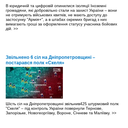
В юридичній та цифровій опинилися ізоляції Іноземні
громадяни, які добровільно стали на захист України – вони
не отримують військових квитків, не мають доступу до
застосунку "Армія+", а в штабах окремих бригад з них
вимагають гроші за оформлення статусу учасника бойових
дій.
>>
Звільнено 6 сіл на Дніпропетровщині –
постарався полк «Скеля»
Шість сіл на Дніпропетровщині звільнив425 штурмовий полк
"Скеля" – під контроль України повернули Тернове,
Запорізьке, Новогеоргіївку, Вороне, Січневе та Маліївку.
>>