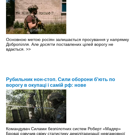
Основною метою росіян залишається просування у напрямку
Добропілля. Але досягти поставлених цілей ворогу не
вдається.
>>
Рубильник нон-стоп. Сили оборони б'ють по
ворогу в окупаці і самій рф: нове
Командувач Силами безпілотних систем Роберт «Мадяр»
Бровді озвучив свіжу статистику демілітаризації невгамовної