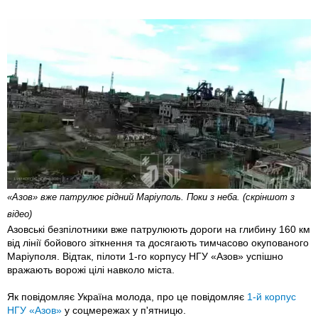
«Азов» вже патрулює рідний Маріуполь. Поки з неба. (скріншот з
відео)
Азовські безпілотники вже патрулюють дороги на глибину 160 км
від лінії бойового зіткнення та досягають тимчасово окупованого
Маріуполя. Відтак, пілоти 1-го корпусу НГУ «Азов» успішно
вражають ворожі цілі навколо міста.
Як повідомляє Україна молода, про це повідомляє
1-й корпус
НГУ «Азов»
у соцмережах у п'ятницю.