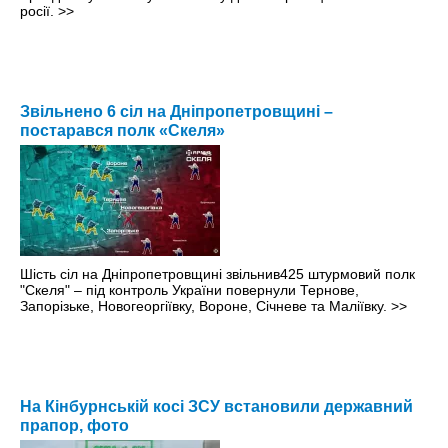
росії.
>>
Звільнено 6 сіл на Дніпропетровщині –
постарався полк «Скеля»
Шість сіл на Дніпропетровщині звільнив425 штурмовий полк
"Скеля" – під контроль України повернули Тернове,
Запорізьке, Новогеоргіївку, Вороне, Січневе та Маліївку.
>>
На Кінбурнській косі ЗСУ встановили державний
прапор, фото