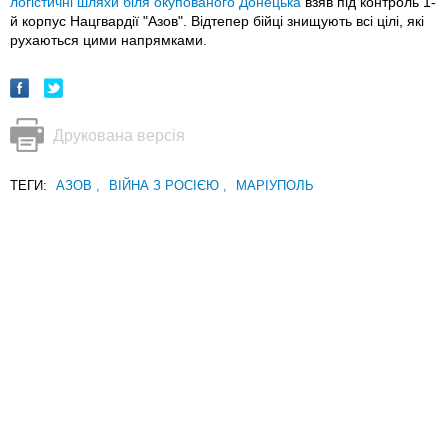
логістичні шляхи біля окупованого Донецька
взяв під контроль 1-
й корпус Нацгвардії "Азов". Відтепер бійці знищують всі цілі, які
рухаються цими напрямками.
Друкована версія
ТЕГИ:
АЗОВ
,
ВІЙНА З РОСІЄЮ
,
МАРІУПОЛЬ