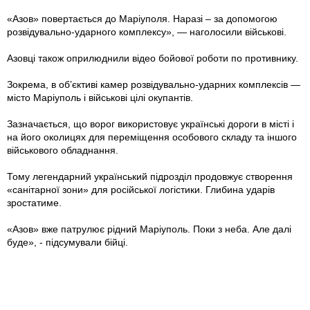
«Азов» повертається до Маріуполя. Наразі – за допомогою
розвідувально-ударного комплексу», — наголосили військові.
Азовці також оприлюднили відео бойової роботи по противнику.
Зокрема, в об’єктиві камер розвідувально-ударних комплексів —
місто Маріуполь і військові цілі окупантів.
Зазначається, що ворог використовує українські дороги в місті і
на його околицях для переміщення особового складу та іншого
військового обладнання.
Тому легендарний український підрозділ продовжує створення
«санітарної зони» для російської логістики. Глибина ударів
зростатиме.
«Азов» вже патрулює рідний Маріуполь. Поки з неба. Але далі
буде», - підсумували бійці.