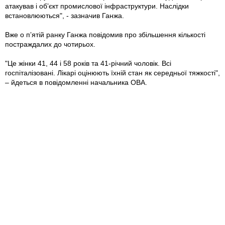
атакував і обʼєкт промислової інфраструктури. Наслідки
встановлюються", - зазначив Ганжа.
Вже о пʼятій ранку Ганжа повідомив про збільшення кількості
постраждалих до чотирьох.
"Це жінки 41, 44 і 58 років та 41-річний чоловік. Всі
госпіталізовані. Лікарі оцінюють їхній стан як середньої тяжкості",
– йдеться в повідомленні начальника ОВА.