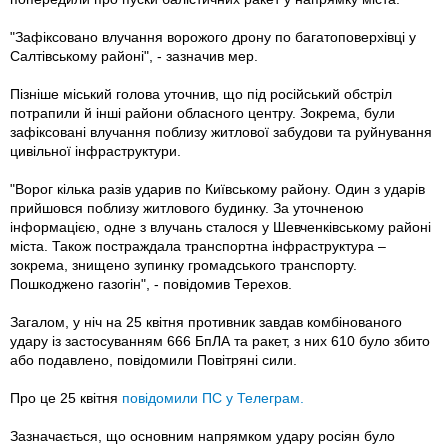
"Зафіксовано влучання ворожого дрону по багатоповерхівці у
Салтівському районі", - зазначив мер.
Пізніше міський голова уточнив, що під російський обстріл
потрапили й інші райони обласного центру. Зокрема, були
зафіксовані влучання поблизу житлової забудови та руйнування
цивільної інфраструктури.
"Ворог кілька разів ударив по Київському району. Один з ударів
прийшовся поблизу житлового будинку. За уточненою
інформацією, одне з влучань сталося у Шевченківському районі
міста. Також постраждала транспортна інфраструктура –
зокрема, знищено зупинку громадського транспорту.
Пошкоджено газогін", - повідомив Терехов.
Загалом, у ніч на 25 квітня противник завдав комбінованого
удару із застосуванням 666 БпЛА та ракет, з них 610 було збито
або подавлено, повідомили Повітряні сили.
Про це 25 квітня
повідомили ПС у Телеграм.
Зазначається, що основним напрямком удару росіян було