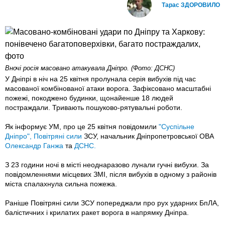
Тарас ЗДОРОВИЛО
Вночі росія масовано атакувала Дніпро. (Фото: ДСНС)
У Дніпрі в ніч на 25 квітня пролунала серія вибухів під час
масованої комбінованої атаки ворога. Зафіксовано масштабні
пожежі, покоджено будинки, щонайенше 18 людей
постраждали. Тривають пошуково-рятувальні роботи.
Як інформує УМ, про це 25 квітня повідомили
"Суспільне
Дніпро",
Повітряні сили
ЗСУ, начальник Дніпропетровської ОВА
Олександр Ганжа
та
ДСНС.
З 23 години ночі в місті неоднаразово лунали гучні вибухи. За
повідомленнями місцевих ЗМІ, після вибухів в одному з районів
міста спалахнула сильна пожежа.
Раніше Повітряні сили ЗСУ попереджали про рух ударних БпЛА,
балістичних і крилатих ракет ворога в напрямку Дніпра.