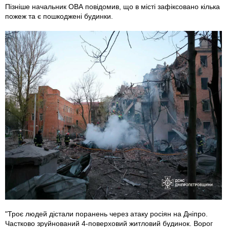
Пізніше начальник ОВА повідомив, що в місті зафіксовано кілька
пожеж та є пошкоджені будинки.
"Троє людей дістали поранень через атаку росіян на Дніпро.
Частково зруйнований 4-поверховий житловий будинок. Ворог