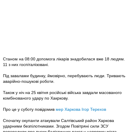
Станом на 08:00 допомога лікарів знадобилася вже 18 людям.
11 з них госпіталізовані.
Під завалами будинку, ймовірно, перебувають люди. Тривають
аварійно-пошукові роботи.
Також у ніч на 25 квітня російські війська завдали масованого
комбінованого удару по Хакркову.
Про це у суботу повідомив
мер Харкова Ігор Терехов
Спочатку окупанти атакували Салтівський район Харкова
ударними безпілотниками. Згодом Повітряні сили ЗСУ
попередили про пуски балістичних ракет у напрямку міста.