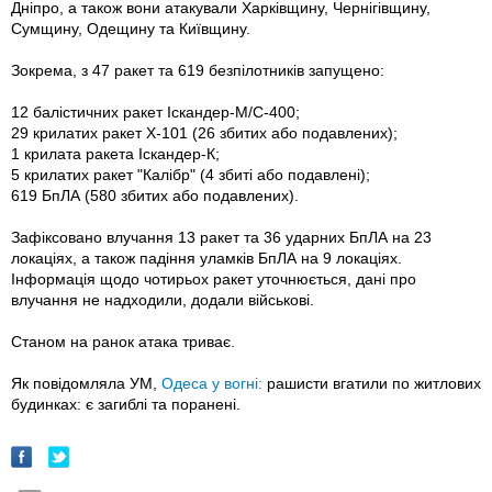
Дніпро, а також вони атакували Харківщину, Чернігівщину,
Сумщину, Одещину та Київщину.
Зокрема, з 47 ракет та 619 безпілотників запущено:
12 балістичних ракет Іскандер-М/С-400;
29 крилатих ракет Х-101 (26 збитих або подавлених);
1 крилата ракета Іскандер-К;
5 крилатих ракет "Калібр" (4 збиті або подавлені);
619 БпЛА (580 збитих або подавлених).
Зафіксовано влучання 13 ракет та 36 ударних БпЛА на 23
локаціях, а також падіння уламків БпЛА на 9 локаціях.
Інформація щодо чотирьох ракет уточнюється, дані про
влучання не надходили, додали військові.
Станом на ранок атака триває.
Як повідомляла УМ,
Одеса у вогні:
рашисти вгатили по житлових
будинках: є загиблі та поранені.