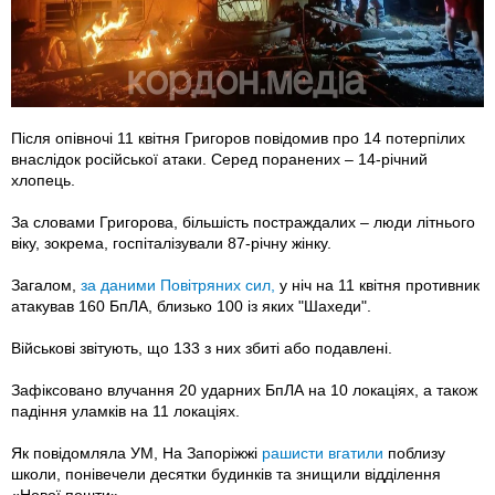
Після опівночі 11 квітня Григоров повідомив про 14 потерпілих
внаслідок російської атаки. Серед поранених – 14-річний
хлопець.
За словами Григорова, більшість постраждалих – люди літнього
віку, зокрема, госпіталізували 87-річну жінку.
Загалом,
за даними Повітряних сил,
у ніч на 11 квітня противник
атакував 160 БпЛА, близько 100 із яких "Шахеди".
Військові звітують, що 133 з них збиті або подавлені.
Зафіксовано влучання 20 ударних БпЛА на 10 локаціях, а також
падіння уламків на 11 локаціях.
Як повідомляла УМ, На Запоріжжі
рашисти вгатили
поблизу
школи, понівечели десятки будинків та знищили відділення