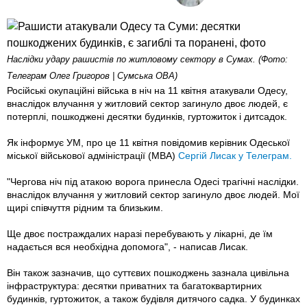
Наслідки удару рашистів по житловому сектору в Сумах. (Фото:
Телеграм Олег Григоров | Сумська ОВА)
Російські окупаційні війська в ніч на 11 квітня атакували Одесу,
внаслідок влучання у житловий сектор загинуло двоє людей, є
потерплі, пошкоджені десятки будинків, гуртожиток і дитсадок.
Як інформує УМ, про це 11 квітня повідомив керівник Одеської
міської військової адміністрації (МВА)
Сергій Лисак у Телеграм.
"Чергова ніч під атакою ворога принесла Одесі трагічні наслідки.
внаслідок влучання у житловий сектор загинуло двоє людей. Мої
щирі співчуття рідним та близьким.
Ще двоє постраждалих наразі перебувають у лікарні, де їм
надається вся необхідна допомога", - написав Лисак.
Він також зазначив, що суттєвих пошкоджень зазнала цивільна
інфраструктура: десятки приватних та багатоквартирних
будинків, гуртожиток, а також будівля дитячого садка. У будинках