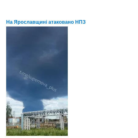
На Ярославщині атаковано НПЗ