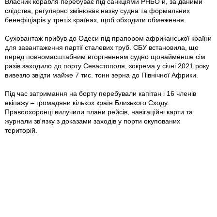
Власник корабля перебуває під санкціями РНБО й, за даними
слідства, регулярно змінював назву судна та формальних
бенефіціарів у третіх країнах, щоб обходити обмеження.
Суховантаж прибув до Одеси під прапором африканської країни
для завантаження партії сталевих труб. СБУ встановила, що
перед повномасштабним вторгненням судно щонайменше сім
разів заходило до порту Севастополя, зокрема у січні 2021 року
вивезло звідти майже 7 тис. тонн зерна до Північної Африки.
Під час затримання на борту перебували капітан і 16 членів
екіпажу – громадяни кількох країн Близького Сходу.
Правоохоронці вилучили плани рейсів, навігаційні карти та
журнали зв'язку з доказами заходів у порти окупованих
територій.