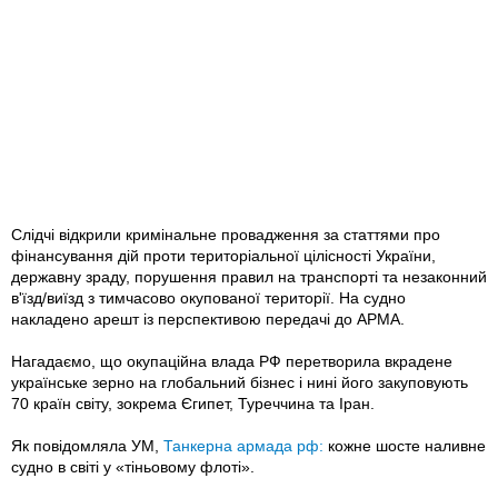
Слідчі відкрили кримінальне провадження за статтями про
фінансування дій проти територіальної цілісності України,
державну зраду, порушення правил на транспорті та незаконний
в'їзд/виїзд з тимчасово окупованої території. На судно
накладено арешт із перспективою передачі до АРМА.
Нагадаємо, що окупаційна влада РФ перетворила вкрадене
українське зерно на глобальний бізнес і нині його закуповують
70 країн світу, зокрема Єгипет, Туреччина та Іран.
Як повідомляла УМ,
Танкерна армада рф:
кожне шосте наливне
судно в світі у «тіньовому флоті».