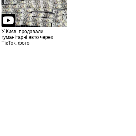
У Києві продавали
гуманітарні авто через
ТікТок, фото