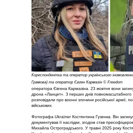
Кореспондентка та оператор українського іномовленн
Грамова) та оператор Євген Кармазін © Freedom
оператора Євгена Кармазіна. 23 жовтня вони загин
дрона «Ланцет». З перших днів повномасштабного 
розповідали про воєнні злочини російської армії, п
військових.
Фотографа Ukraїner Костянтина Гузенка. Він загину
документував її наслідки, згодом став пресофіцеро
Михайла Остроградського. У травні 2025 року Костя