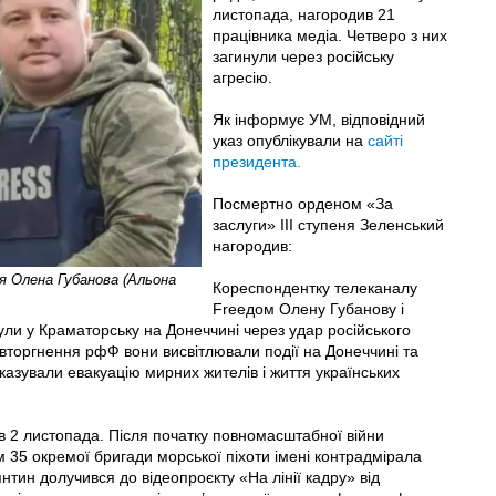
листопада, нагородив 21
працівника медіа. Четверо з них
загинули через російську
агресію.
Як інформує УМ, відповідний
указ опублікували на
сайті
президента.
Посмертно орденом «За
заслуги» III ступеня Зеленський
нагородив:
я Олена Губанова (Альона
Кореспондентку телеканалу
Freeдом Олену Губанову і
ули у Краматорську на Донеччині через удар російського
вторгнення рфФ вони висвітлювали події на Донеччині та
оказували евакуацію мирних жителів і життя українських
в 2 листопада. Після початку повномасштабної війни
м 35 окремої бригади морської піхоти імені контрадмірала
нтин долучився до відеопроєкту «На лінії кадру» від