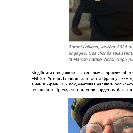
Медійники працювали в захисному спорядженні та 
PRESS. Антоні Лаллікан став третім французьким ж
війни в Україні. Він документував наслідки російськ
поранення. Президент нагородив орденом його так