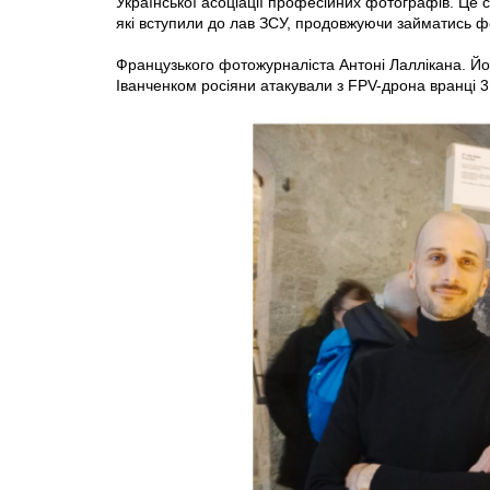
Української асоціації професійних фотографів. Це
які вступили до лав ЗСУ, продовжуючи займатись 
Французького фотожурналіста Антоні Лаллікана. Йо
Іванченком росіяни атакували з FPV-дрона вранці 3