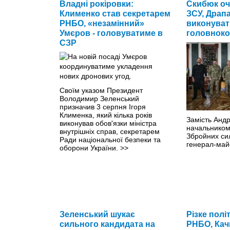
Владні рокіровки:
Скибюк оч
Клименко став секретарем
ЗСУ, Драп
РНБО, «незамінний»
виконуват
Умєров - головуватиме в
головнок
СЗР
Своїм указом Президент
Володимир Зеленський
призначив 3 серпня Ігоря
Клименка, який кілька років
Замість Андр
виконував обов'язки міністра
начальником
внутрішніх справ, секретарем
Збройних си
Ради національної безпеки та
генерал-май
оборони України.
>>
Зеленський шукає
Різке полі
сильного кандидата на
РНБО, Качк