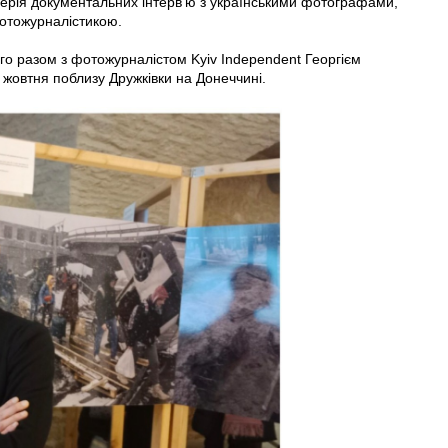
 серія документальних інтервʼю з українськими фотографами,
фотожурналістикою.
го разом з фотожурналістом Kyiv Independent Георгієм
 жовтня поблизу Дружківки на Донеччині.