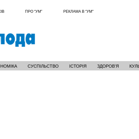
ХІВ
ПРО “УМ”
РЕКЛАМА В “УМ"
ОНОМІКА
СУСПІЛЬСТВО
ІСТОРІЯ
ЗДОРОВ'Я
КУЛ