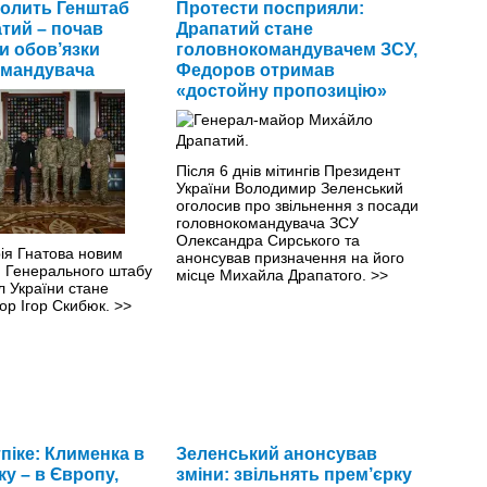
олить Генштаб
Протести посприяли:
атий – почав
Драпатий стане
и обов’язки
головнокомандувачем ЗСУ,
омандувача
Федоров отримав
«достойну пропозицію»
Після 6 днів мітингів Президент
України Володимир Зеленський
оголосив про звільнення з посади
головнокомандувача ЗСУ
Олександра Сирського та
ія Гнатова новим
анонсував призначення на його
 Генерального штабу
місце Михайла Драпатого.
>>
л України стане
ор Ігор Скибюк.
>>
тпіке: Клименка в
Зеленський анонсував
у – в Європу,
зміни: звільнять прем’єрку