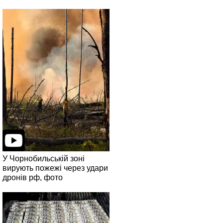
У Чорнобильській зоні
вирують пожежі через удари
дронів рф, фото