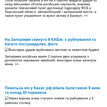
Сили оборони України в ніч на 4 серпня завдали ударів по
низці військових об'єктів російських окупантів, зокрема
уразили тимчасовий пункт дислокації підрозділу ФСБ у
Херсонській області, автомобільний і залізничний мости, а
також пункт управління та вузол зв'язку в Бахмуті.
>>
На Запоріжжя скинуто 8 КАБів: є руйнування та
багато постраждалих, фото
Запоріжжя російська армія 2 серпня двічі атакувала з
допомогою керованих авіабомб, внаслідок атаки загинула
жінка.
>>
Пекельна ніч у Києві: рф вбила балістикою 9 киян
та понад 30 поранила