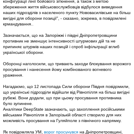
конфігурації лінії бойового зіткнення, а також з метою
збереження життя військовослужбовців відбулося виведення
наших підрозділів з населеного пункту Нововасилівське на більш
вигідні для оборони позиції", - сказано, зокрема, в повідомлені
крмандування..
Зазначається, що на Запоріжжі і півдні Дніпропетровщини
противник не зменшує інтенсивності штурмових дій та не
припиняє штурмів наших позицій і спроб інфільтрації вглиб
української оборони.
Оборонці наголосили, що тривають заходи блокування ворожого
просування і нанесення йому комбінованого вогневого
ураження.
Нагадаємо, що 12 листопада Сили оборони Півдня повідомили,
що українські підрозділи відійшли від Рівнопілля на більш вигідні
рубежі. Вони додали, що при цьому просування противника
було зупинене.
Аналітики DeepState зазначають, що захоплення російськими
військами Рівнопілля в Запорізькій області створило для них
можливість просування на Гуляйполе з північного напрямку.
Як повідомляла УМ,
ворог просунувся
на Дніпропетровщині,