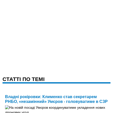
CТАТТІ ПО ТЕМІ
Владні рокіровки: Клименко став секретарем
РНБО, «незамінний» Умєров - головуватиме в СЗР