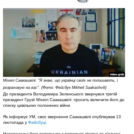
Міхеіл Саакашвілі: "Я знаю, що українці своїх не полишають, і
розраховую на вас". (Фото: Фейсбук Mikheil Saakashvili)
До президента Володимира Зеленського звернувся третій
президент Грузії Міхеіл Саакашвілі: просить включити його до
списку цивільних полонених війни.
Як інформує УМ, своє звернення Саакашвілі опублікував 13
листопада у
Фейсбуці.
Напередодні його повернули з тюремної лікарні до вʼязниці.