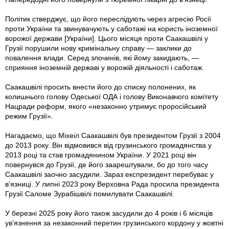
Політик стверджує, що його переслідують через агресію Росії
проти України та звинувачують у саботажі на користь іноземної
ворожої держави [України]. Цього місяця проти Саакашвілі у
Грузії порушили нову кримінальну справу — заклики до
повалення влади. Серед злочинів, які йому закидають, —
сприяння іноземній державі у ворожій діяльності і саботаж.
Саакашвілі просить внести його до списку полонених, як
колишнього голову Одеської ОДА і голову Виконавчого комітету
Нацради реформ, якого «незаконно утримує проросійський
режим Грузії».
Нагадаємо, що Міхеіл Саакашвілі був президентом Грузії з 2004
до 2013 року. Він відмовився від грузинського громадянства у
2013 році та став громадянином України. У 2021 році він
повернувся до Грузії, де його заарештували, бо до того часу
Саакашвілі заочно засудили. Зараз експрезидент перебуває у
вʼязниці. У липні 2023 року Верховна Рада просила президента
Грузії Саломе Зурабішвілі помилувати Саакашвілі.
У березні 2025 року його також засудили до 4 років і 6 місяців
увʼязнення за незаконний перетин грузинського кордону у жовтні