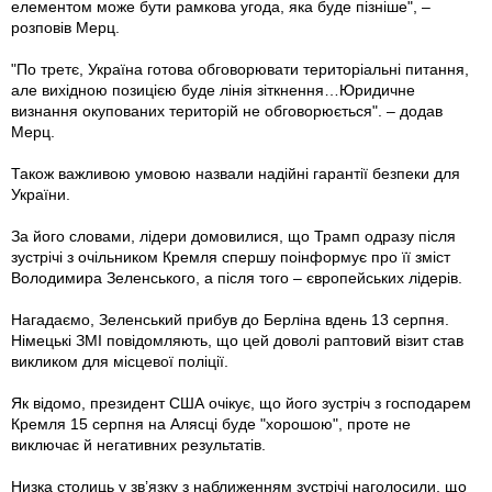
елементом може бути рамкова угода, яка буде пізніше", –
розповів Мерц.
"По третє, Україна готова обговорювати територіальні питання,
але вихідною позицією буде лінія зіткнення…Юридичне
визнання окупованих територій не обговорюється". – додав
Мерц.
Також важливою умовою назвали надійні гарантії безпеки для
України.
За його словами, лідери домовилися, що Трамп одразу після
зустрічі з очільником Кремля спершу поінформує про її зміст
Володимира Зеленського, а після того – європейських лідерів.
Нагадаємо, Зеленський прибув до Берліна вдень 13 серпня.
Німецькі ЗМІ повідомляють, що цей доволі раптовий візит став
викликом для місцевої поліції.
Як відомо, президент США очікує, що його зустріч з господарем
Кремля 15 серпня на Алясці буде "хорошою", проте не
виключає й негативних результатів.
Низка столиць у зв’язку з наближенням зустрічі наголосили, що