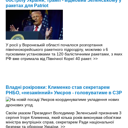
обстрілу України, Трамп - відмовив Зеленському у
ракетах для Patriot
У росії у Воронезькій області почалося розгортання
північнокорейського ракетного підрозділу, можливо з 6
пусковими установками та 120 балістичними ракетами, з яких
РФ вже отримала від Північної Кореї 40 ракет.
>>
Владні рокіровки: Клименко став секретарем
РНБО, «незамінний» Умєров - головуватиме в СЗР
Своїм указом Президент Володимир Зеленський призначив 3
серпня Ігоря Клименка, який кілька років виконував обов'язки
міністра внутрішніх справ, секретарем Ради національної
безпеки та оборони України.
>>