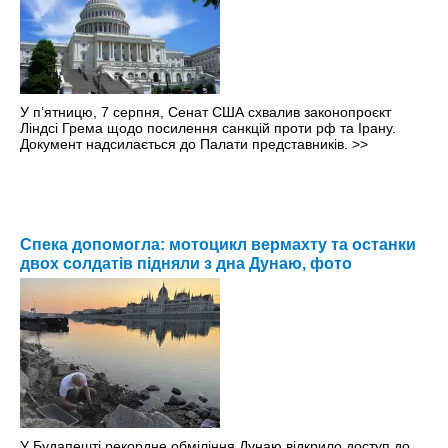
У п’ятницю, 7 серпня, Сенат США схвалив законопроєкт
Ліндсі Грема щодо посилення санкцій проти рф та Ірану.
Документ надсилається до Палати представників.
>>
Спека допомогла: мотоцикл вермахту та останки
двох солдатів підняли з дна Дунаю, фото
У Будапешті рекордне обміління Дунаю відкрило доступ до