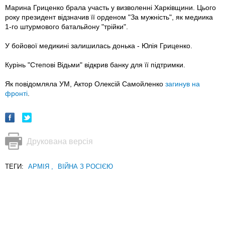
Марина Гриценко брала участь у визволенні Харківщини. Цього
року президент відзначив її орденом "За мужність", як медиика
1-го штурмового батальйону "трійки".
У бойової медикині залишилась донька - Юлія Гриценко.
Курінь "Степові Відьми" відкрив банку для її підтримки.
Як повідомляла УМ, Актор Олексій Самойленко
загинув на
фронті
.
Друкована версія
ТЕГИ:
АРМІЯ
,
ВІЙНА З РОСІЄЮ