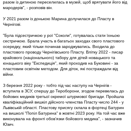
разом із дитиною переселилась в музей, щоб врятувати його від
мародерів", - розповів він.
У 2021 разом із донькою Марина долучилася до Пласту в
Чернігові.
"Була підсестричкою у рої "Соколи", готувалась стати їхньою
сестричкою. Брала участь в багатьох заходах свого пластового
осередку, який тільки починав зароджуватись. Входила до
пластового проводу Чернігівського Пласту. Влітку 2022 - писар
крайового (національного) табору для дітей новацького та
юнацького віку "Експедиція", який проходив на Буковині - за
пластовим освітнім методом. Для діток, які постраждали від
війни.
З березня 2022 року - тобто під час наступу на Чернігів -
вступила в ЗСУ, спершу до Тероборони, згодом перевелась до
бойових медиків третьої окремої штурмової бригади. Пройшла
кваліфікаційний вишкіл дійсного членства Пласту число 244 - у
Львівській області. Пластову присягу склала в фортеці Батурин
на вишколі "Попіл Батурина" в жовтні 2023 року. На той час вже
виконувала на фронті обовʼязки бойового медика", - зазначив
Юзич.