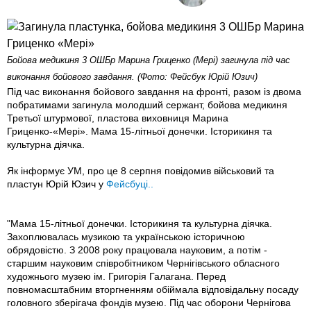
Бойова медикиня 3 ОШБр Марина Гриценко (Мері) загинула під час
виконання бойового завдання. (Фото: Фейсбук Юрій Юзич)
Під час виконання бойового завдання на фронті, разом із двома
побратимами загинула молодший сержант, бойова медикиня
Третьої штурмової, пластова виховниця Марина
Гриценко-«Мері». Мама 15-літньої донечки. Історикиня та
культурна діячка.
Як інформує УМ, про це 8 серпня повідомив військовий та
пластун Юрій Юзич у
Фейсбуці..
"Мама 15-літньої донечки. Історикиня та культурна діячка.
Захоплювалась музикою та українською історичною
обрядовістю. З 2008 року працювала науковим, а потім -
старшим науковим співробітником Чернігівського обласного
художнього музею ім. Григорія Галагана. Перед
повномасштабним вторгненням обіймала відповідальну посаду
головного зберігача фондів музею. Під час оборони Чернігова