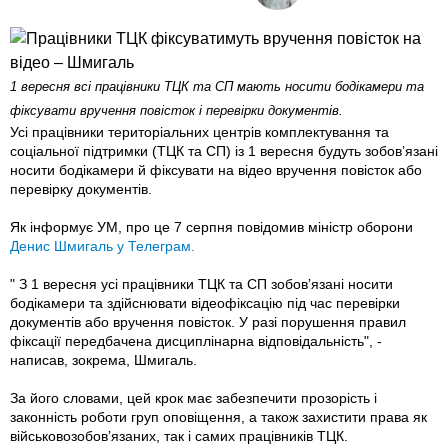
1 вересня всі працівники ТЦК та СП мають носити бодікамери та
фіксувати вручення повісток і перевірки документів.
Усі працівники територіальних центрів комплектування та
соціальної підтримки (ТЦК та СП) із 1 вересня будуть зобов’язані
носити бодікамери й фіксувати на відео вручення повісток або
перевірку документів.
Як інформує УМ, про це 7 серпня повідомив міністр оборони
Денис Шмигаль у Телеграм.
" З 1 вересня усі працівники ТЦК та СП зобовʼязані носити
бодікамери та здійснювати відеофіксацію під час перевірки
документів або вручення повісток. У разі порушення правил
фіксації передбачена дисциплінарна відповідальність", -
написав, зокрема, Шмигаль.
За його словами, цей крок має забезпечити прозорість і
законність роботи груп оповіщення, а також захистити права як
військовозобовʼязаних, так і самих працівників ТЦК.