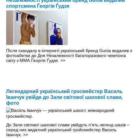
Незалежності український бренд Gunia видалив
спортсмена Ґеоргія Ґудзя
Після скандалу в інтернеті український бренд Gunia видалив з
фотоабетки до Дня Незалежності багаторазового чемпіона
світу з ММА Ґеоргія Ґудзя.
>>
Легендарний український гросмейстер Василь
Іванчук увійде до Зали світової шахової слави,
фото
До Зали світової шахової слави увійдуть п'ять легенд шахів –
серед них видатний український гройсмейстер Василь
Іванчук.
>>