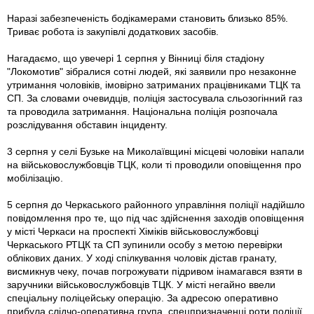
Наразі забезпеченість бодікамерами становить близько 85%.
Триває робота із закупівлі додаткових засобів.
Нагадаємо, що увечері 1 серпня у Вінниці біля стадіону
"Локомотив" зібралися сотні людей, які заявили про незаконне
утримання чоловіків, імовірно затриманих працівниками ТЦК та
СП. За словами очевидців, поліція застосувала сльозогінний газ
та проводила затримання. Національна поліція розпочала
розслідування обставин інциденту.
3 серпня у селі Бузьке на Миколаївщині місцеві чоловіки напали
на військовослужбовців ТЦК, коли ті проводили оповіщення про
мобілізацію.
5 серпня до Черкаського районного управління поліції надійшло
повідомлення про те, що під час здійснення заходів оповіщення
у місті Черкаси на проспекті Хіміків військовослужбовці
Черкаського РТЦК та СП зупинили особу з метою перевірки
облікових даних. У ході спілкування чоловік дістав гранату,
висмикнув чеку, почав погрожувати підривом інамагався взяти в
заручники військовослужбовців ТЦК. У місті негайно ввели
спеціальну поліцейську операцію. За адресою оперативно
прибула слідчо-оперативна група, спецпризначенці роти поліції