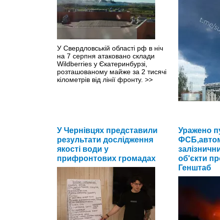
У Свердловській області рф в ніч
на 7 серпня атаковано склади
Wildberries у Єкатеринбурзі,
розташованому майже за 2 тисячі
кілометрів від лінії фронту.
>>
У Чернівцях представили
У ніч на 6 с
Уражено п
Ярославль о
результати дослідження
ФСБ,автом
ударами укра
якості води у
залізнични
атаки міг за
прифронтових громадах
об'єкти п
нафтоперер
Генштаб