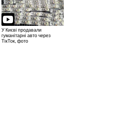
У Києві продавали
гуманітарні авто через
ТікТок, фото