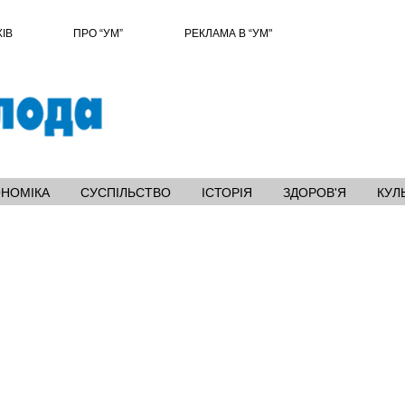
ХІВ
ПРО “УМ”
РЕКЛАМА В “УМ"
ОНОМІКА
СУСПІЛЬСТВО
ІСТОРІЯ
ЗДОРОВ'Я
КУЛ