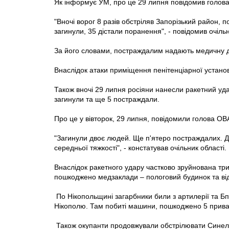
Як інформує УМ, про це 29 липня повідомив голо
"Вночі ворог 8 разів обстріляв Запорізький район, 
загинули, 35 дістали поранення", - повідомив очільн
За його словами, постраждалим надають медичну 
Внаслідок атаки приміщення пенітенціарної устано
Також вночі 29 липня росіяни нанесли ракетний уда
загинули та ще 5 постраждали.
Про це у вівторок, 29 липня, повідомили голова О
"Загинули двоє людей. Ще п'ятеро постраждалих. Дві 
середньої тяжкості", - констатував очільник області.
Внаслідок ракетного удару частково зруйнована три
пошкоджено медзаклади – пологовий будинок та відд
По Нікопольщині загарбники били з артилерії та Б
Нікополю. Там побиті машини, пошкоджено 5 приватн
Також окупанти продовжували обстрілювати Синел