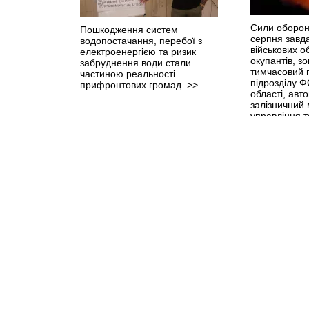
Сили оборони
Пошкодження систем
серпня завда
водопостачання, перебої з
військових об
електроенергією та ризик
окупантів, з
забруднення води стали
тимчасовий п
частиною реальності
підрозділу Ф
прифронтових громад.
>>
області, авт
залізничний 
управління та
Бахмуті.
>>