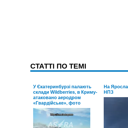
CТАТТІ ПО ТЕМІ
У Єкатеринбурзі палають
На Яросла
склади Wildberries, в Криму-
НПЗ
атаковано аеродром
«Гвардійське», фото