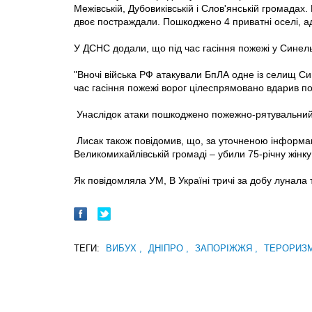
Межівській, Дубовиківській і Слов'янській громадах
двоє постраждали. Пошкоджено 4 приватні оселі, ад
У ДСНС додали, що під час гасіння пожежі у Синель
"Вночі війська РФ атакували БпЛА одне із селищ Си
час гасіння пожежі ворог цілеспрямовано вдарив по
Унаслідок атаки пошкоджено пожежно-рятувальний 
Лисак також повідомив, що, за уточненою інформац
Великомихайлівській громаді – убили 75-річну жінку
Як повідомляла УМ, В Україні тричі за добу лунала 
ТЕГИ:
ВИБУХ
,
ДНІПРО
,
ЗАПОРІЖЖЯ
,
ТЕРОРИЗ