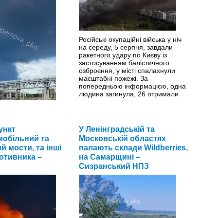
Російські окупаційні війська у ніч
на середу, 5 серпня, завдали
ракетного удару по Києву із
застосуванням балістичного
озброєння, у місті спалахнули
масштабні пожежі. За
попередньою інформацією, одна
людина загинула, 26 отримали
поранення.
>>
ерпня російське місто
ункт
У Ленінградській та
пинилося під
обільний та
Московській областях
їнських дронів:
й мости, та інші
палають склади Wildberries,
знати
ротивника –
на Самарщині –
обний завод.
>>
Сизранський НПЗ