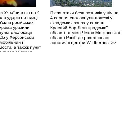
 України в ніч на 4
Після атаки безпілотників у ніч на
ли ударів по низці
4 серпня спалахнули пожежі у
'єктів російських
складських зонах у селищі
окрема уразили
Красний Бор Ленінградської
ункт дислокації
області та місті Чехов Московської
СБ у Херсонській
області Росії, де розташовані
омобільний і
логістичні центри Wildberries.
>>
мости, а також пункт
 вузол зв'язку в