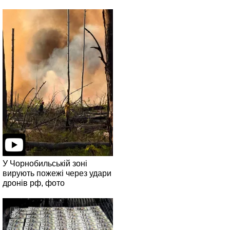
У Чорнобильській зоні
вирують пожежі через удари
дронів рф, фото