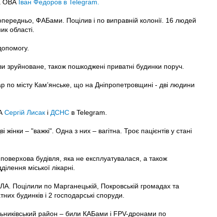
ва ОВА
Іван Федоров в Telegram.
попередньо, ФАБами. Поцілив і по виправній колонії. 16 людей
ик області.
допомогу.
ви зруйноване, також пошкоджені приватні будинки поруч.
р по місту Кам’янське, що на Дніпропетровщині - дві людини
ВА
Сергій Лисак
і
ДСНС
в Telegram.
жінки – "важкі". Одна з них – вагітна. Троє пацієнтів у стані
поверхова будівля, яка не експлуатувалася, а також
ілення міської лікарні.
пЛА. Поцілили по Марганецькій, Покровській громадах та
их будинків і 2 господарські споруди.
ьниківський район – били КАБами і FPV-дронами по