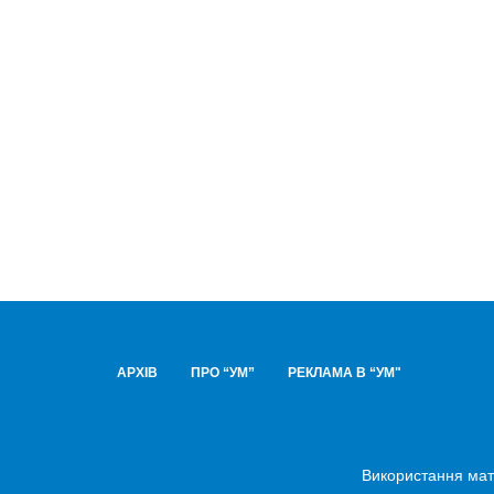
АРХІВ
ПРО “УМ”
РЕКЛАМА В “УМ"
Використання мате