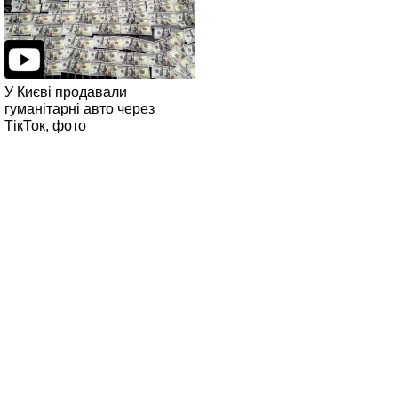
У Києві продавали
гуманітарні авто через
ТікТок, фото