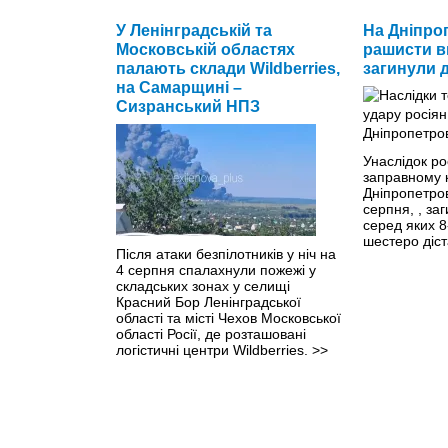
У ніч на 6 серпня російське місто
У Ленінградській та
На Дніпро
Ярославль опинилося під
Московській областях
рашисти в
ударами українських дронів:
палають склади Wildberries,
загинули 
атаки міг зазнати
на Самарщині –
нафтопереробний завод.
>>
Сизранський НПЗ
Унаслідок ро
заправному 
Дніпропетро
серпня, , за
серед яких 8
шестеро діс
Після атаки безпілотників у ніч на
4 серпня спалахнули пожежі у
складських зонах у селищі
Красний Бор Ленінградської
області та місті Чехов Московської
області Росії, де розташовані
логістичні центри Wildberries.
>>