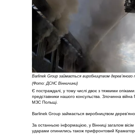
Barlinek Group займається виробництвом дерев’яного 
(Фото: ДСНС Вінничини)
Є постраждалі, у тому числі двоє з тяжкими опіками
представники нашого консульства. Злочинна війна П
МЗС Польщі.
Barlinek Group займається виробництвом дерев’яног
За останньою інформацією, у Вінниці загалом вісім
ударами опинились також прифронтовий Краматорськ,