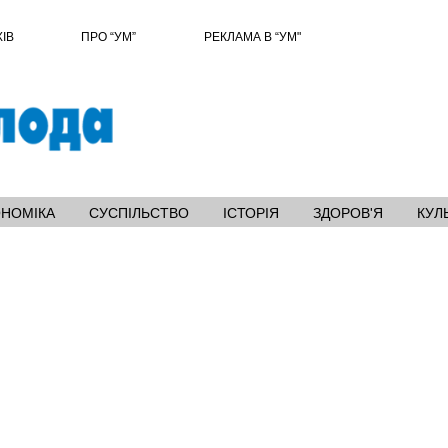
ХІВ
ПРО “УМ”
РЕКЛАМА В “УМ"
ОНОМІКА
СУСПІЛЬСТВО
ІСТОРІЯ
ЗДОРОВ'Я
КУЛ