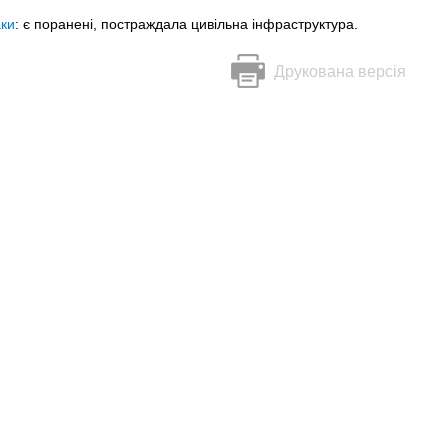
аки
: є поранені, постраждала цивільна інфраструктура.
Друкована версія