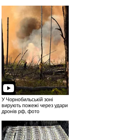
У Чорнобильській зоні
вирують пожежі через удари
дронів рф, фото