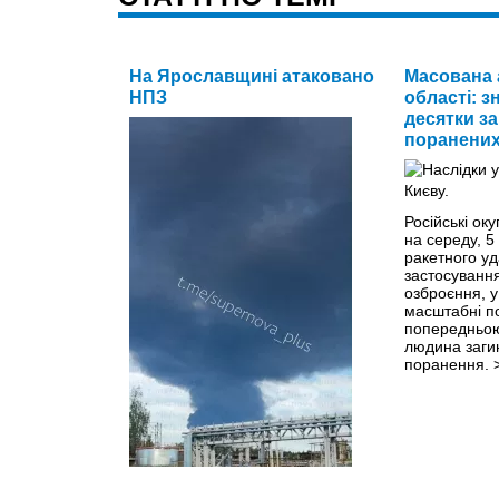
На Ярославщині атаковано
Масована 
НПЗ
області: з
десятки за
поранених
Російські оку
на середу, 5
ракетного уд
застосуванн
озброєння, у
масштабні п
попередньою
людина заги
поранення.