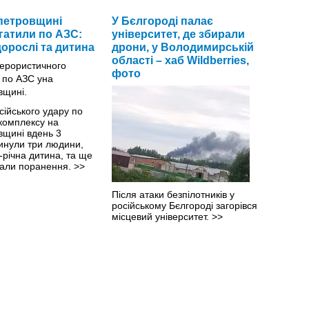
петровщині
У Бєлгороді палає
гатили по АЗС:
університет, де збирали
дорослі та дитина
дрони, у Володимирській
області – хаб Wildberries,
фото
сійського удару по
комплексу на
вщині вдень 3
гинули три людини,
-річна дитина, та ще
тали поранення.
>>
Після атаки безпілотників у
російському Бєлгороді загорівся
місцевий університет.
>>