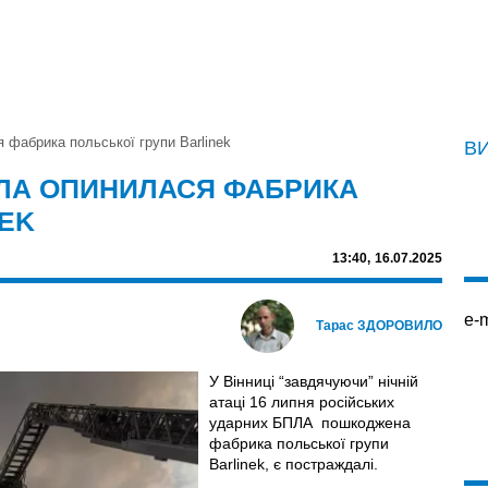
 фабрика польської групи Barlinek
В
БПЛА ОПИНИЛАСЯ ФАБРИКА
NEK
13:40,
16.07.2025
e-m
Тарас ЗДОРОВИЛО
У Вінниці “завдячуючи” нічній
атаці 16 липня російських
ударних БПЛА пошкоджена
фабрика польської групи
Barlinek, є постраждалі.