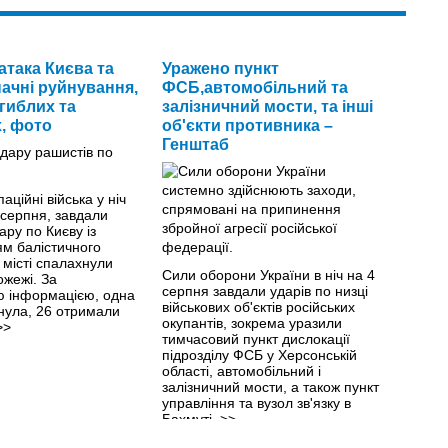
атака Києва та
Уражено пункт
начні руйнування,
ФСБ,автомобільний та
гиблих та
залізничний мости, та інші
, фото
об'єкти противника –
Генштаб
паційні війська у ніч
 серпня, завдали
ару по Києву із
ям балістичного
 місті спалахнули
Сили оборони України в ніч на 4
ожежі. За
серпня завдали ударів по низці
 інформацією, одна
військових об'єктів російських
нула, 26 отримали
окупантів, зокрема уразили
>>
тимчасовий пункт дислокації
підрозділу ФСБ у Херсонській
області, автомобільний і
залізничний мости, а також пункт
управління та вузол зв'язку в
Бахмуті.
>>