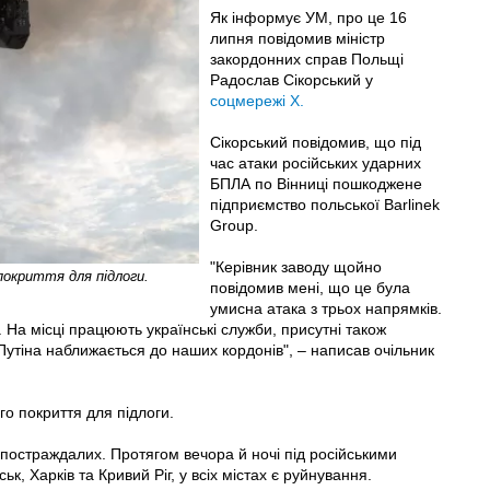
Як інформує УМ, про це 16
липня повідомив міністр
закордонних справ Польщі
Радослав Сікорський у
соцмережі Х.
Сікорський повідомив, що під
час атаки російських ударних
БПЛА по Вінниці пошкоджене
підприємство польської Barlinek
Group.
"Керівник заводу щойно
покриття для підлоги.
повідомив мені, що це була
умисна атака з трьох напрямків.
. На місці працюють українські служби, присутні також
утіна наближається до наших кордонів", – написав очільник
о покриття для підлоги.
 постраждалих. Протягом вечора й ночі під російськими
 Харків та Кривий Ріг, у всіх містах є руйнування.