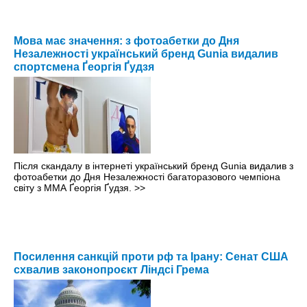
Мова має значення: з фотоабетки до Дня
Незалежності український бренд Gunia видалив
спортсмена Ґеоргія Ґудзя
Після скандалу в інтернеті український бренд Gunia видалив з
фотоабетки до Дня Незалежності багаторазового чемпіона
світу з ММА Ґеоргія Ґудзя.
>>
Посилення санкцій проти рф та Ірану: Сенат США
схвалив законопроєкт Ліндсі Грема