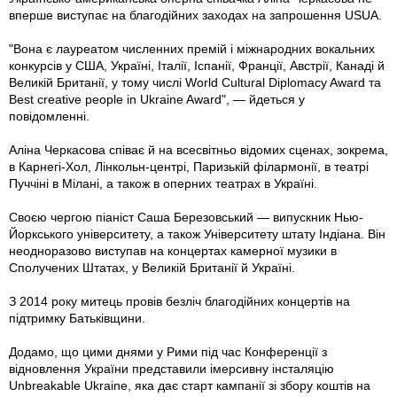
вперше виступає на благодійних заходах на запрошення USUA.
"Вона є лауреатом численних премій і міжнародних вокальних
конкурсів у США, Україні, Італії, Іспанії, Франції, Австрії, Канаді й
Великій Британії, у тому числі World Cultural Diplomacy Award та
Best creative people in Ukraine Award", — йдеться у
повідомленні.
Аліна Черкасова співає й на всесвітньо відомих сценах, зокрема,
в Карнегі-Хол, Лінкольн-центрі, Паризькій філармонії, в театрі
Пуччіні в Мілані, а також в оперних театрах в Україні.
Своєю чергою піаніст Саша Березовський — випускник Нью-
Йоркського університету, а також Університету штату Індіана. Він
неодноразово виступав на концертах камерної музики в
Сполучених Штатах, у Великій Британії й Україні.
З 2014 року митець провів безліч благодійних концертів на
підтримку Батьківщини.
Додамо, що цими днями у Рими під час Конференції з
відновлення України представили імерсивну інсталяцію
Unbreakable Ukraine, яка дає старт кампанії зі збору коштів на