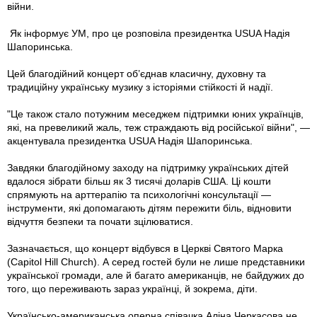
війни.
Як інформує УМ, про це розповіла президентка USUA Надія
Шапоринська.
Цей благодійний концерт об’єднав класичну, духовну та
традиційну українську музику з історіями стійкості й надії.
"Це також стало потужним меседжем підтримки юних українців,
які, на превеликий жаль, теж страждають від російської війни", —
акцентувала президентка USUA Надія Шапоринська.
Завдяки благодійному заходу на підтримку українських дітей
вдалося зібрати більш як 3 тисячі доларів США. Ці кошти
спрямують на арттерапію та психологічні консультації —
інструменти, які допомагають дітям пережити біль, відновити
відчуття безпеки та почати зцілюватися.
Зазначається, що концерт відбувся в Церкві Святого Марка
(Capitol Hill Church). А серед гостей були не лише представники
української громади, але й багато американців, не байдужих до
того, що переживають зараз українці, й зокрема, діти.
Українсько-американська оперна співачка Аліна Черкасова не