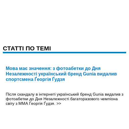
CТАТТІ ПО ТЕМІ
Мова має значення: з фотоабетки до Дня
Незалежності український бренд Gunia видалив
спортсмена Ґеоргія Ґудзя
Після скандалу в інтернеті український бренд Gunia видалив з
фотоабетки до Дня Незалежності багаторазового чемпіона
світу з ММА Ґеоргія Ґудзя.
>>