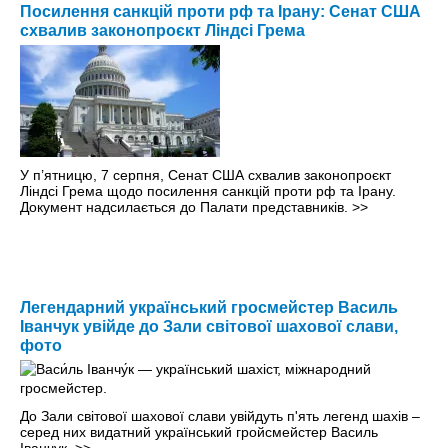
Посилення санкцій проти рф та Ірану: Сенат США
схвалив законопроєкт Ліндсі Грема
У п’ятницю, 7 серпня, Сенат США схвалив законопроєкт
Ліндсі Грема щодо посилення санкцій проти рф та Ірану.
Документ надсилається до Палати представників.
>>
Легендарний український гросмейстер Василь
Іванчук увійде до Зали світової шахової слави,
фото
До Зали світової шахової слави увійдуть п'ять легенд шахів –
серед них видатний український гройсмейстер Василь