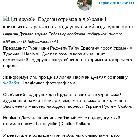
Тарас ЗДОРОВИЛО
Наріман Джелял вручає Ердогану особливий подарунок. (Фото:
@Nariman Dzhelyal/Facebook)
Президенту Туреччини Реджепу Таїпу Ердогану посол України у
Туреччині Наріман Джелял вручив керамічний щит —
символічний подарунок від українського та кримськотатарського
народів.
Як інформує УМ, про це 10 липня Наріман Джелял розповів у
Фейсбуці
і поділився фотографіями.
Особливий подарунок для Ердогана виготовив український
художник-кераміст і гончар кримськотатарського походження,
Заслужений майстер народної творчості України Рустем Скибін.
Наріман Джелял пояснив особливий сенс подарунку, який
отримав назву Щит дружби (Dostluk Kalkanı).
У центрі щита розміщені три герби, які є символами трьох