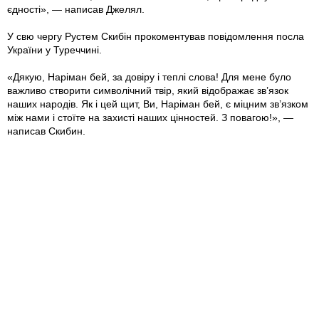
єдності», — написав Джелял.
У свю чергу Рустем Скибін прокоментував повідомлення посла
України у Туреччині.
«Дякую, Наріман бей, за довіру і теплі слова! Для мене було
важливо створити символічний твір, який відображає зв’язок
наших народів. Як і цей щит, Ви, Наріман бей, є міцним зв’язком
між нами і стоїте на захисті наших цінностей. З повагою!», —
написав Скибин.