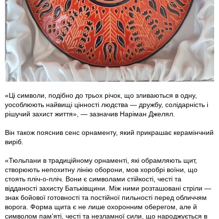
«Ці символи, подібно до трьох річок, що зливаються в одну,
уособлюють найвищі цінності людства — дружбу, солідарність і
рішучий захист життя», — зазначив Наріман Джелял.
Він також пояснив сенс орнаменту, який прикрашає керамінчний
виріб.
«Тюльпани в традиційному орнаменті, які обрамляють щит,
створюють непохитну лінію оборони, мов хоробрі воїни, що
стоять пліч-о-пліч. Вони є символами стійкості, честі та
відданості захисту Батьківщини. Між ними розташовані стріли —
знак бойової готовності та постійної пильності перед обличчям
ворога. Форма щита є не лише охоронним оберегом, але й
символом памʼяті, честі та незламної сили, що народжується в