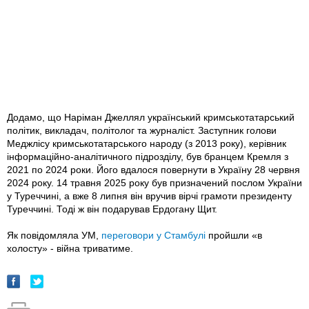
Додамо, що Наріман Джеллял український кримськотатарський
політик, викладач, політолог та журналіст. Заступник голови
Меджлісу кримськотатарського народу (з 2013 року), керівник
інформаційно-аналітичного підрозділу, був бранцем Кремля з
2021 по 2024 роки. Його вдалося повернути в Україну 28 червня
2024 року. 14 травня 2025 року був призначений послом України
у Туреччині, а вже 8 липня він вручив вірчі грамоти президенту
Туреччині. Тоді ж він подарував Ердогану Щит.
Як повідомляла УМ,
переговори у Стамбулі
пройшли «в
холосту» - війна триватиме.