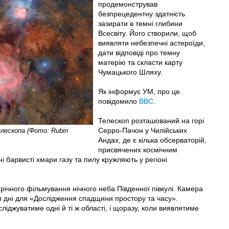
продемонстрував
безпрецедентну здатність
зазирати в темні глибини
Всесвіту. Його створили, щоб
виявляти небезпечні астероїди,
дати відповіді про темну
матерію та скласти карту
Чумацького Шляху.
Як інформує УМ, про це
повідомило
BBC
.
Телескоп розташований на горі
Серро-Пачон у Чилійських
лескопа (Фото: Rubin
Андах, де є кілька обсерваторій,
присвячених космічним
 барвисті хмари газу та пилу кружляють у регіоні
річного фільмування нічного неба Південної півкулі. Камера
и дні для «Дослідження спадщини простору та часу».
іджуватиме одні й ті ж області, і щоразу, коли виявлятиме