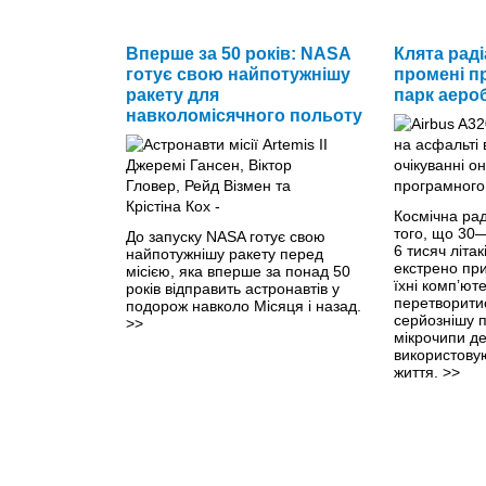
Вперше за 50 років: NASA
Клята раді
готує свою найпотужнішу
промені п
ракету для
парк аеро
навколомісячного польоту
Космічна рад
того, що 30
До запуску NASA готує свою
6 тисяч літак
найпотужнішу ракету перед
екстрено пр
місією, яка вперше за понад 50
їхні компʼют
років відправить астронавтів у
перетворити
подорож навколо Місяця і назад.
серйознішу 
>>
мікрочипи де
використову
життя.
>>