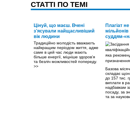
CТАТТІ ПО ТЕМІ
Цінуй, що маєш. Вчені
Плагіат не
з’ясували найщасливіший
мільйонів
вік людини
суддям-«н
Традиційно молодість вважають
найкращим періодом життя, адже
саме в цей час люди мають
більше енергії, міцніше здоров’я
та безліч можливостей попереду.
>>
Базова місяч
складає щон
до 157 тис. 
виплати в ра
надбавкам за
посаду, за з
та за науков