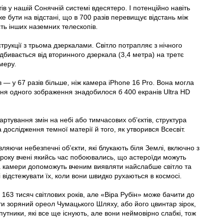
тів у нашій Сонячній системі вдесятеро. І потенційно навіть
же бути на відстані, що в 700 разів перевищує відстань між
ь інших наземних телескопів.
струкції з трьома дзеркалами. Світло потрапляє з нічного
дбивається від вторинного дзеркала (3,4 метра) на третє
меру.
в — у 67 разів більше, ніж камера iPhone 16 Pro. Вона могла
ення одного зображення знадобилося б 400 екранів Ultra HD
тування змін на небі або тимчасових обʼєктів, структура
дослідження темної матерії й того, як утворився Всесвіт.
ляючи небезпечні обʼєкти, які блукають біля Землі, включно з
 року вчені якийсь час побоювались, що астероїди можуть
а камери допоможуть вченим виявляти найслабше світло та
відстежувати їх, коли вони швидко рухаються в космосі.
 163 тисяч світлових років, але «Віра Рубін» може бачити до
ити зоряний ореол Чумацького Шляху, або його цвинтар зірок,
путники, які все ще існують, але вони неймовірно слабкі, тож