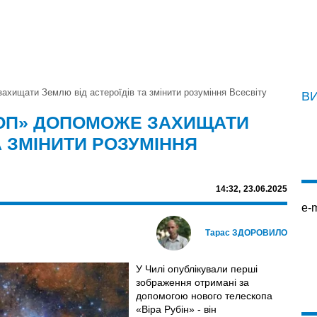
ахищати Землю від астероїдів та змінити розуміння Всесвіту
В
ОП» ДОПОМОЖЕ ЗАХИЩАТИ
А ЗМІНИТИ РОЗУМІННЯ
14:32,
23.06.2025
e-m
Тарас ЗДОРОВИЛО
У Чилі опублікували перші
зображення отримані за
допомогою нового телескопа
«Віра Рубін» - він