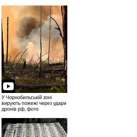
У Чорнобильській зоні
вирують пожежі через удари
дронів рф, фото