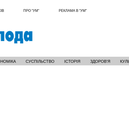
ХІВ
ПРО “УМ”
РЕКЛАМА В “УМ"
ОНОМІКА
СУСПІЛЬСТВО
ІСТОРІЯ
ЗДОРОВ'Я
КУЛ