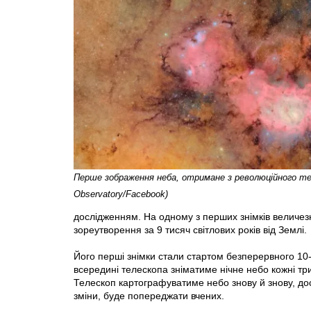
Перше зображення неба, отримане з революційного те
Observatory/Facebook)
дослідженням. На одному з перших знімків величезні
зореутворення за 9 тисяч світлових років від Землі.
Його перші знімки стали стартом безперервного 10-
всередині телескопа зніматиме нічне небо кожні тр
Телескоп картографуватиме небо знову й знову, досл
зміни, буде попереджати вчених.