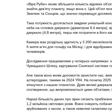
«Віра Рубін» може збільшити кількість відомих обʼєк
знайти дев’яту планету, якщо вона є. Цей обʼєкт мо
Землею та Сонцем, що значно перевищує досяжніст
Така потужність досягається завдяки унікальній кон
неба на головне дзеркало (діаметром 8,4 метра), ві
дзеркало (4,8 метра), перш ніж потрапити в його ка
Камера має роздільну здатність у 3 200 мегапікселі
б зняти мʼяч для гольфу на Місяці, і для відображ
телевізорів.
Дослідження працюватиме у чотирьох напрямках: кар
Чумацького Шляху, картування Сонячної системи та 
Але також воно може допомогти захистити нас, вияв
астероїдами, такими як 2024 YR4. На початку 2025
зіткнутися з нашою планетою. Дуже великі дзеркал
спотворення, що випромінюються цими обʼєктами, і 
Наразі більшість даних про зірки сягають приблизно
1,2 мільйона світлових років. Вчені очікують побач
зруйнованих з часом, а також невеликі галактики-су