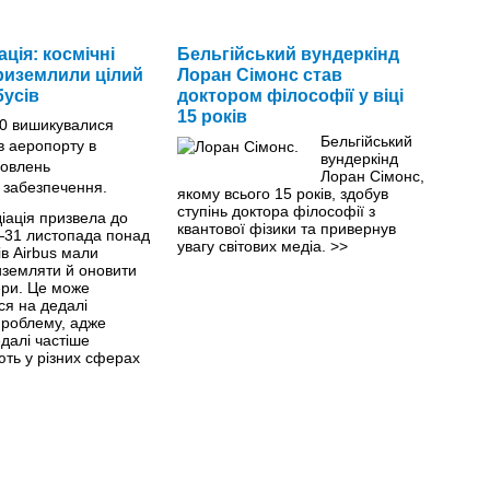
ація: космічні
Бельгійський вундеркінд
риземлили цілий
Лоран Сімонс став
бусів
доктором філософії у віці
15 років
Бельгійський
вундеркінд
Лоран Сімонс,
якому всього 15 років, здобув
ступінь доктора філософії з
іація призвела до
квантової фізики та привернув
—31 листопада понад
увагу світових медіа.
>>
ів Airbus мали
иземляти й оновити
ери. Це може
ся на дедалі
проблему, адже
далі частіше
ють у різних сферах