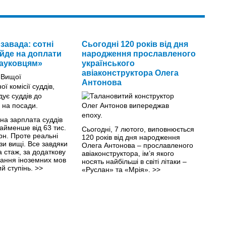
 завада: сотні
Сьогодні 120 років від дня
 йде на доплати
народження прославленого
ауковцям»
українського
авіаконструктора Олега
Антонова
на зарплата суддів
айменше від 63 тис.
Сьогодні, 7 лютого, виповнюється
грн. Проте реальні
120 років від дня народження
зи вищі. Все завдяки
Олега Антонова – прославленого
 стаж, за додаткову
авіаконструктора, ім’я якого
нання іноземних мов
носять найбільші в світі літаки –
ий ступінь.
>>
«Руслан» та «Мрія».
>>