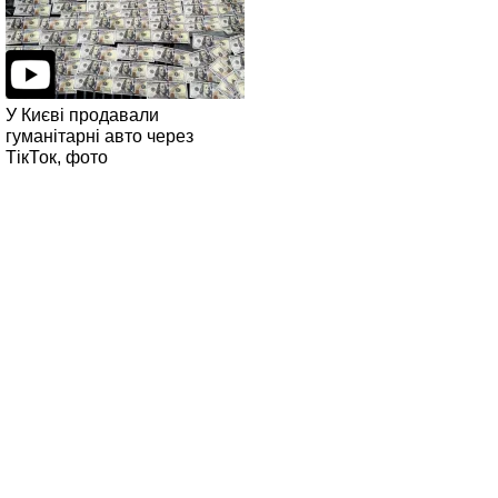
У Києві продавали
гуманітарні авто через
ТікТок, фото