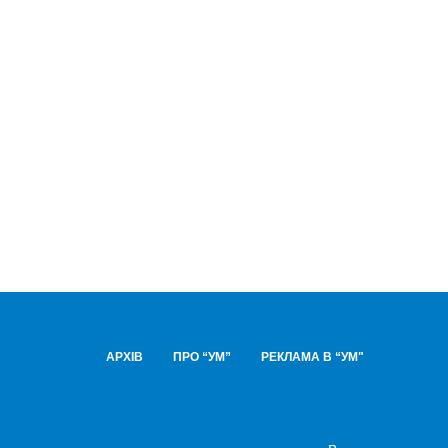
АРХІВ
ПРО “УМ”
РЕКЛАМА В “УМ"