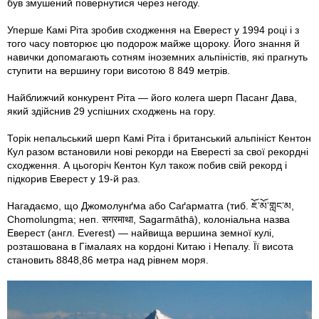
був змушений повернутися через негоду.
Уперше Камі Ріта зробив сходження на Еверест у 1994 році і з
того часу повторює цю подорож майже щороку. Його знання й
навички допомагають сотням іноземних альпіністів, які прагнуть
ступити на вершину гори висотою 8 849 метрів.
Найближчий конкурент Ріта — його колега шерп Пасанг Дава,
який здійснив 29 успішних сходжень на гору.
Торік непальський шерп Камі Ріта і британський альпініст Кентон
Кул разом встановили нові рекорди на Евересті за свої рекордні
сходження. А цьогоріч Кентон Кул також побив свій рекорд і
підкорив Еверест у 19-й раз.
Нагадаємо, що Джомолунґма або Саґарматга (тиб. ཇོ་མོ་གླང་མ,
Chomolungma; неп. सगरमाथा, Sagarmāthā), колоніальна назва
Еверест (англ. Everest) — найвища вершина земної кулі,
розташована в Гімалаях на кордоні Китаю і Непалу. Її висота
становить 8848,86 метра над рівнем моря.