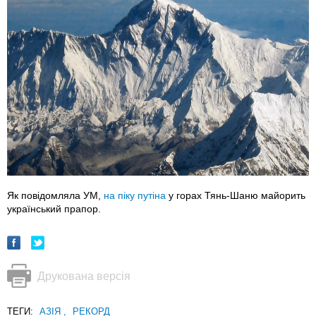
Як повідомляла УМ,
на піку путіна
у горах Тянь-Шаню майорить
український прапор.
Друкована версія
ТЕГИ:
АЗІЯ
,
РЕКОРД