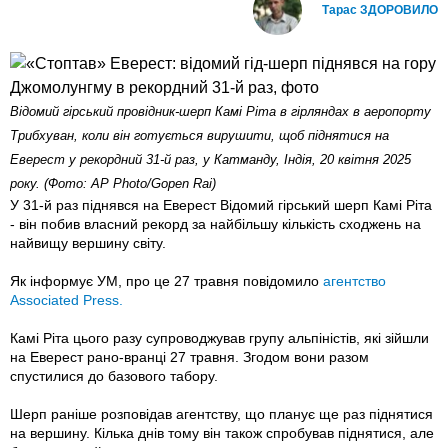
Тарас ЗДОРОВИЛО
Відомий гірський провідник-шерп Камі Ріта в гірляндах в аеропорту
Трибхуван, коли він готується вирушити, щоб піднятися на
Еверест у рекордний 31-й раз, у Катманду, Індія, 20 квітня 2025
року. (Фото: AP Photo/Gopen Rai)
У 31-й раз піднявся на Еверест Відомий гірський шерп Камі Ріта
- він побив власний рекорд за найбільшу кількість сходжень на
найвищу вершину світу.
Як інформує УМ, про це 27 травня повідомило
агентство
Associated Press.
Камі Ріта цього разу супроводжував групу альпіністів, які зійшли
на Еверест рано-вранці 27 травня. Згодом вони разом
спустилися до базового табору.
Шерп раніше розповідав агентству, що планує ще раз піднятися
на вершину. Кілька днів тому він також спробував піднятися, але