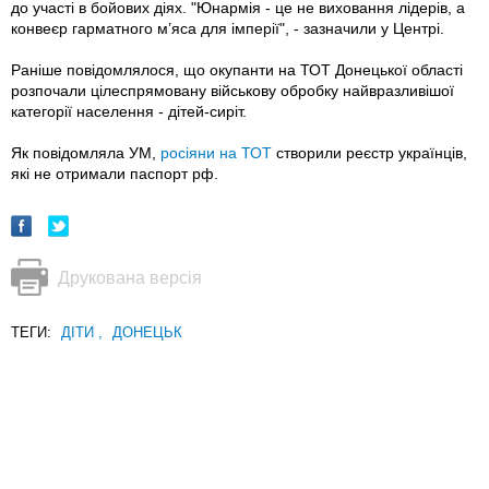
до участі в бойових діях. "Юнармія - це не виховання лідерів, а
конвеєр гарматного м’яса для імперії", - зазначили у Центрі.
Раніше повідомлялося, що окупанти на ТОТ Донецької області
розпочали цілеспрямовану військову обробку найвразливішої
категорії населення - дітей-сиріт.
Як повідомляла УМ,
росіяни на ТОТ
створили реєстр українців,
які не отримали паспорт рф.
Друкована версія
ТЕГИ:
ДІТИ
,
ДОНЕЦЬК