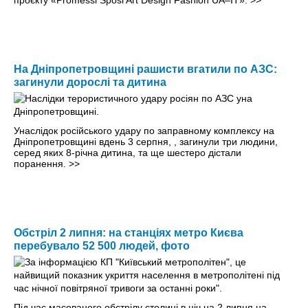
проєкту «Promessi Sposi Art Design Fashion UA–IT».
>>
На Дніпропетровщині рашисти вгатили по АЗС:
загинули дорослі та дитина
Унаслідок російського удару по заправному комплексу на
Дніпропетровщині вдень 3 серпня, , загинули три людини,
серед яких 8-річна дитина, та ще шестеро дістали
поранення.
>>
Обстріл 2 липня: на станціях метро Києва
перебувало 52 500 людей, фото
Під час масованого обстрілу столиці в ніч на 2 липня на