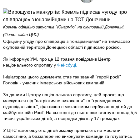
Кремль офіційно запустив "Юнармію" на окупованій Донеччині.
(Фото: сайт ЦНС)
Офіційну угоду про співпрацю з "юнармійцями" на тимчасово
окупованій території Донецької області підписано росією.
Як інформує УМ, про це 12 травня повідомив Центр
національного спротиву у
Фейсбуці.
Ініціатором цього документа став так званий "герой росії"
Головін - учасник імперських військових кампаній.
За даними Центру національного спротиву, цей проєкт, що
маскується під "патріотичне виховання" та "громадянську
відповідальність", фактично є механізмом вербування дітей до
майбутніх війн Росії. На сьогодні до нього вже втягнуто понад 5,5
тисячі українських дітей, а осередки діють у 17 громадах.
У ЦНС наголошують: дітей змалку привчають не мислити
самостійно, а беззаперечно виконувати команди та готуватись