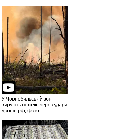
У Чорнобильській зоні
вирують пожежі через удари
дронів рф, фото