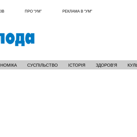
ХІВ
ПРО “УМ”
РЕКЛАМА В “УМ"
ОНОМІКА
СУСПІЛЬСТВО
ІСТОРІЯ
ЗДОРОВ'Я
КУЛ