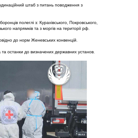
рдинаційний штаб з питань поводження з
оронців полеглі з: Курахівського, Покровського,
ького напрямків та з моргів на території рф.
повідно до норм Женевських конвенцій.
а та останки до визначених державних установ.