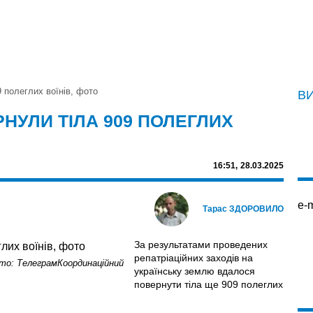
9 полеглих воїнів, фото
В
РНУЛИ ТІЛА 909 ПОЛЕГЛИХ
16:51,
28.03.2025
e-m
Тарас ЗДОРОВИЛО
За результатами проведених
репатріаційних заходів на
ото: ТелеграмКоординаційний
українську землю вдалося
повернути тіла ще 909 полеглих