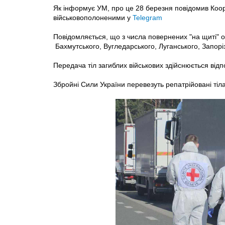
Як інформує УМ, про це 28 березня повідомив Коо
військовополоненими у
Telegram
Повідомляється, що з числа повернених "на щиті" об
Бахмутського, Вугледарського, Луганського, Запоріз
Передача тіл загиблих військових здійснюється від
Збройні Сили України перевезуть репатрійовані тіл