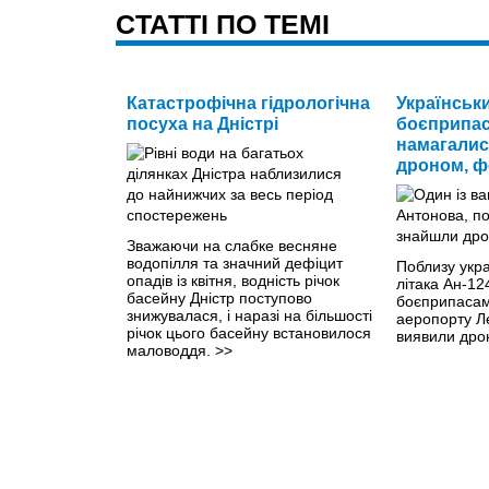
CТАТТІ ПО ТЕМІ
Катастрофічна гідрологічна
Українськи
посуха на Дністрі
боєприпас
намагалис
дроном, ф
Зважаючи на слабке весняне
водопілля та значний дефіцит
Поблизу укра
опадів із квітня, водність річок
літака Ан-12
басейну Дністр поступово
боєприпасам
знижувалася, і наразі на більшості
аеропорту Л
річок цього басейну встановилося
виявили дрон
маловоддя.
>>