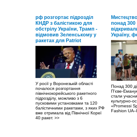
рф розгортає підрозділ
Мистецтво,
КНДР з балістикою для
понад 300 
обстрілу України, Трамп -
відкривал
відмовив Зеленському у
Україну, ф
ракетах для Patriot
У росії у Воронезькій області
Понад 300 діт
почалося розгортання
П’єве-Емануе
північнокорейського ракетного
стали учасн
підрозділу, можливо з 6
культурно-ос
пусковими установками та 120
«Promessi Sp
балістичними ракетами, з яких РФ
Fashion UA–
вже отримала від Північної Кореї
40 ракет.
>>