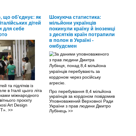
 що об’єднує: як
Шокуюча статистика:
італійських дітей
мільйони українців
и для себе
покинули країну й іноземці
ото
з десятків країн потрапили
в полон в Україні -
омбудсмен
ей та підлітків із
ле в Італії цього літа
Про перебування 8,4 мільйона
иками міжнародного
українців за кордоном повідомив
вітнього проєкту
Уповноважений Верховної Ради
osi Art Design
України з прав людини Дмитро
IT».
>>
Лубінець
>>