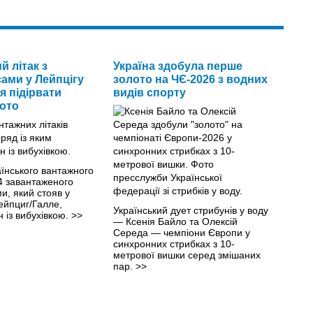
й літак з
Україна здобула перше
ами у Лейпцігу
золото на ЧЄ-2026 з водних
я підірвати
видів спорту
ото
їнського вантажного
4 завантаженого
и, який стояв у
ейпциг/Галле,
Український дует стрибунів у воду
 із вибухівкою.
>>
— Ксенія Байло та Олексій
Середа — чемпіони Європи у
синхронних стрибках з 10-
метрової вишки серед змішаних
пар.
>>