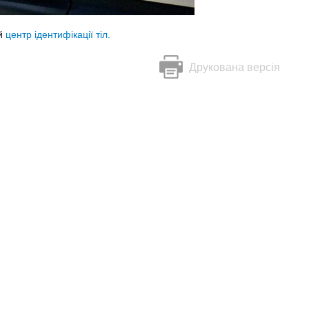
й
центр ідентифікації тіл.
Друкована версія