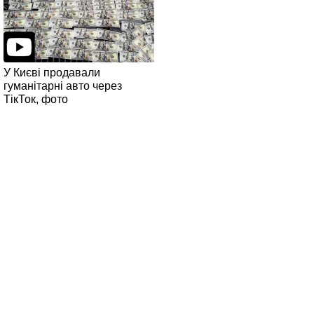
У Києві продавали
гуманітарні авто через
ТікТок, фото