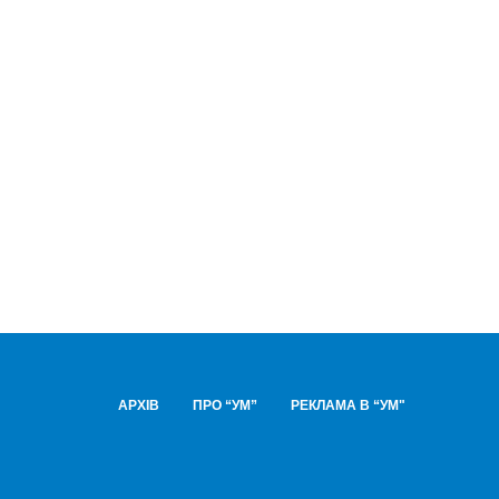
АРХІВ
ПРО “УМ”
РЕКЛАМА В “УМ"