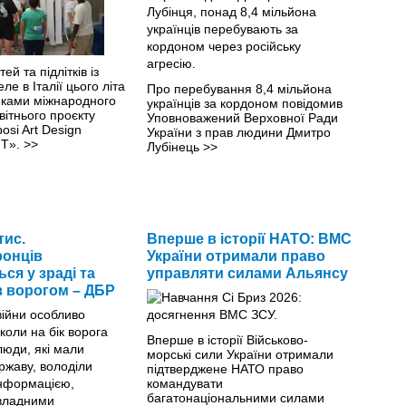
ей та підлітків із
ле в Італії цього літа
Про перебування 8,4 мільйона
иками міжнародного
українців за кордоном повідомив
вітнього проєкту
Уповноважений Верховної Ради
osi Art Design
України з прав людини Дмитро
IT».
>>
Лубінець
>>
тис.
Вперше в історії НАТО: ВМС
онців
України отримали право
ся у зраді та
управляти силами Альянсу
з ворогом – ДБР
Вперше в історії Військово-
морські сили України отримали
підтверджене НАТО право
командувати
багатонаціональними силами