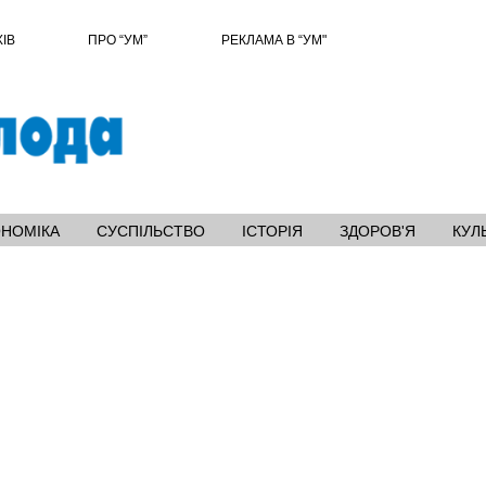
ХІВ
ПРО “УМ”
РЕКЛАМА В “УМ"
ОНОМІКА
СУСПІЛЬСТВО
ІСТОРІЯ
ЗДОРОВ'Я
КУЛ