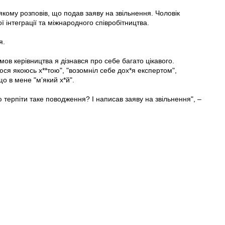
якому розповів, що подав заяву на звільнення. Чоловік
 інтеграції та міжнародного співробітництва.
я.
ов керівництва я дізнався про себе багато цікавого.
юся якоюсь х**тою", "возомніл себе дох*я експертом",
що в мене "мʼякий х*й".
ю терпіти таке поводження? І написав заяву на звільнення", –