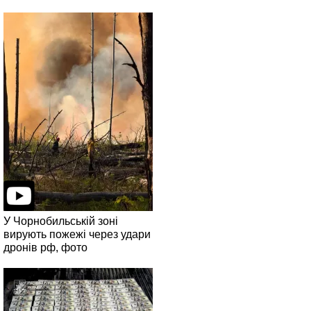
У Чорнобильській зоні
вирують пожежі через удари
дронів рф, фото