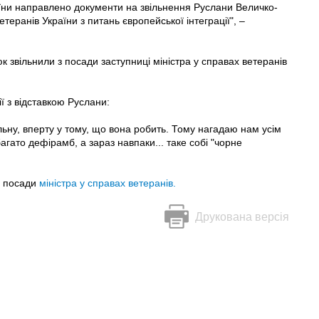
їни направлено документи на звільнення Руслани Величко-
теранів України з питань європейської інтеграції", –
 звільнили з посади заступниці міністра у справах ветеранів
ї з відставкою Руслани:
ьну, вперту у тому, що вона робить. Тому нагадаю нам усім
агато дефірамб, а зараз навпаки... таке собі "чорне
з посади
міністра у справах ветеранів.
Друкована версія