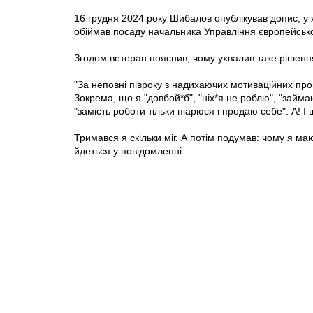
16 грудня 2024 року Шибалов опублікував допис, у 
обіймав посаду начальника Управління європейської
Згодом ветеран пояснив, чому ухвалив таке рішенн
"За неповні півроку з надихаючих мотиваційних пром
Зокрема, що я "довбой*б", "ніх*я не роблю", "займа
"замість роботи тільки піарюся і продаю себе". А! І 
Тримався я скільки міг. А потім подумав: чому я ма
йдеться у повідомленні.