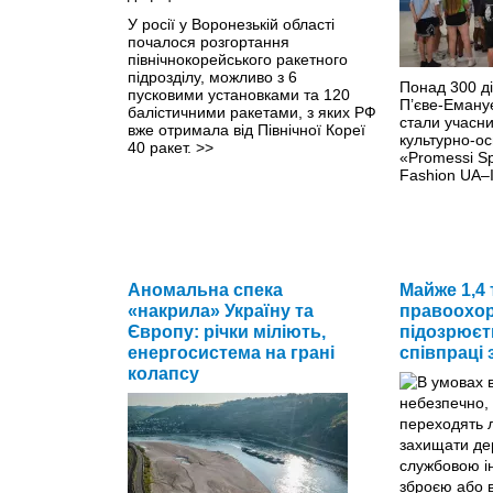
У росії у Воронезькій області
почалося розгортання
північнокорейського ракетного
підрозділу, можливо з 6
Понад 300 діт
пусковими установками та 120
П’єве-Емануе
балістичними ракетами, з яких РФ
стали учасн
вже отримала від Північної Кореї
культурно-ос
40 ракет.
>>
«Promessi Sp
Fashion UA–
Аномальна спека
Майже 1,4 
«накрила» Україну та
правоохор
Європу: річки міліють,
підозрюєть
енергосистема на грані
співпраці 
колапсу