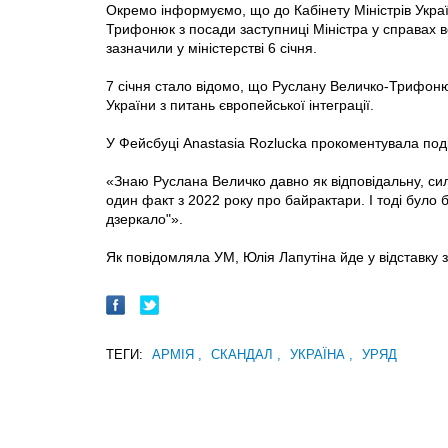
Окремо інформуємо, що до Кабінету Міністрів Укра
Трифонюк з посади заступниці Міністра у справах ве
зазначили у міністерстві 6 січня.
7 січня стало відомо, що Руслану Величко-Трифонюк
України з питань європейської інтеграції.
У Фейсбуці Anastasia Rozlucka прокоментувала поді
«Знаю Руслана Величко давно як відповідальну, сил
один факт з 2022 року про байрактари. І тоді було б
дзеркало"».
Як повідомляла УМ, Юлія Лапутіна йде у відставку 
ТЕГИ:
АРМІЯ
,
СКАНДАЛ
,
УКРАЇНА
,
УРЯД