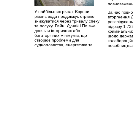
У найбільших річках Європи
За час повн
рівень води продовжує стрімко
вторгнення 
знижуватися через тривалу спеку
розслідуван
та посуху. Рейн, Дунай і По вже
підозру 1 73
досягли історичних або
кримінальни
багаторічних мінімумів, що
щодо держав
створює проблеми для
колабораційн
судноплавства, енергетики та
пособництва
сільського господарства.
>>