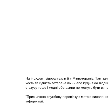
На інцидент відреагували й у Мінветеранів. Там за
честь та гідність ветерана війни або будь-якої людин
статусу тощо і жодні обставини не можуть бути ви
"Призначено службову перевірку з метою виявлення
інформації.