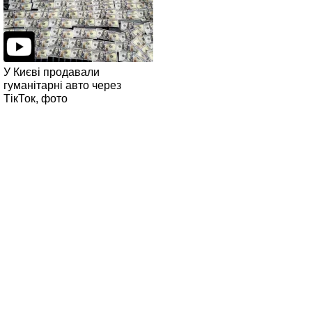
У Києві продавали
гуманітарні авто через
ТікТок, фото