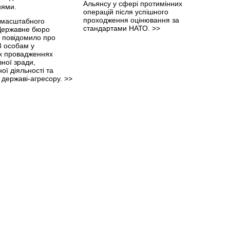
Альянсу у сфері протимінних
операцій після успішного
проходження оцінювання за
омасштабного
стандартами НАТО.
>>
Державне бюро
ь повідомило про
3 особам у
х провадженнях
ної зради,
ої діяльності та
 державі-агресору.
>>