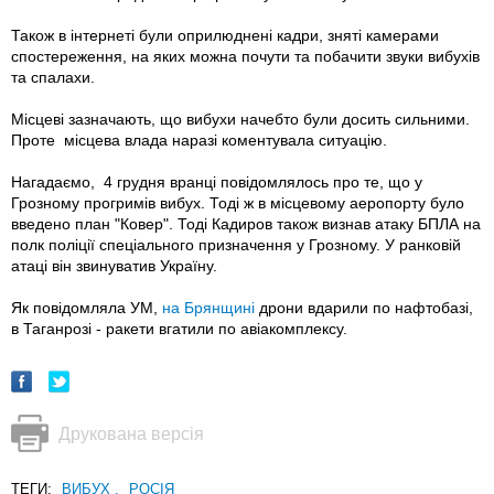
Також в інтернеті були оприлюднені кадри, зняті камерами
спостереження, на яких можна почути та побачити звуки вибухів
та спалахи.
Місцеві зазначають, що вибухи начебто були досить сильними.
Проте місцева влада наразі коментувала ситуацію.
Нагадаємо, 4 грудня вранці повідомлялось про те, що у
Грозному прогримів вибух. Тоді ж в місцевому аеропорту було
введено план "Ковер". Тоді Кадиров також визнав атаку БПЛА на
полк поліції спеціального призначення у Грозному. У ранковій
атаці він звинуватив Україну.
Як повідомляла УМ,
на Брянщині
дрони вдарили по нафтобазі,
в Таганрозі - ракети вгатили по авіакомплексу.
Друкована версія
ТЕГИ:
ВИБУХ
,
РОСІЯ