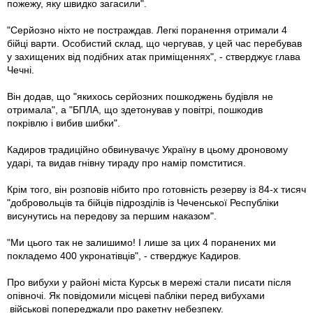
пожежу, яку швидко загасили".
"Серйозно ніхто не постраждав. Легкі поранення отримали 4
бійці варти. Особистий склад, що чергував, у цей час перебував
у захищених від подібних атак приміщеннях", - стверджує глава
Чечні.
Він додав, що "якихось серйозних пошкоджень будівля не
отримала", а "БПЛА, що здетонував у повітрі, пошкодив
покрівлю і вибив шибки".
Кадиров традиційно обвинувачує Україну в цьому дроновому
ударі, та видав гнівну тираду про намір помститися.
Крім того, він розповів нібито про готовність резерву із 84-х тисяч
"добровольців та бійців підрозділів із Чеченської Республіки
висунутись на передову за першим наказом".
"Ми цього так не залишимо! І лише за цих 4 поранених ми
покладемо 400 укронатівців", - стверджує Кадиров.
Про вибухи у районі міста Курськ в мережі стали писати після
опівночі. Як повідомили місцеві пабліки перед вибухами
військові попереджали про ракетну небезпеку.