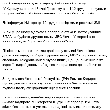
БпЛА атакував казарми спецназу Кадирова у Грозному.
У Курську та столиці Чечні Грозному вночі 12 грудня пролунали
потужні вибухи. Росіяни заявили про атаку безпілотників.
Як інформує УМ, про це 12 грудня повідомили російські ЗМІ.
Вночі у Грозному відбулася повітряна атака із застосуванням
БПЛА на будівлю другого полку МВС Чечні. У мережі вже
з'явилося відео "прильоту" по цьому об'єкту.
Пізніше в мережі з'явилися дані, що у столиці Чечні після
дронового удару по будівлі другого полку МВС є поранені серед
силовиків. Telegram-канал Niysoo пише, що щонайменше п'ять
карет "швидкої допомоги" відвезли поранених до найближчої
лікарні.
Згодом глава Чеченської Республіки (РФ) Рамзан Кадиров
підтвердив чергову атаку із застосуванням безпілотника на
будівлю полку спецпризначенців у місті Грозний.
За його словами, начебто над казармами полку поліції ім.
Ахмата Кадирова Міністерства внутрішніх справ у Чечні був
збити безпілотник, а уламки при падінні "викликали невелику