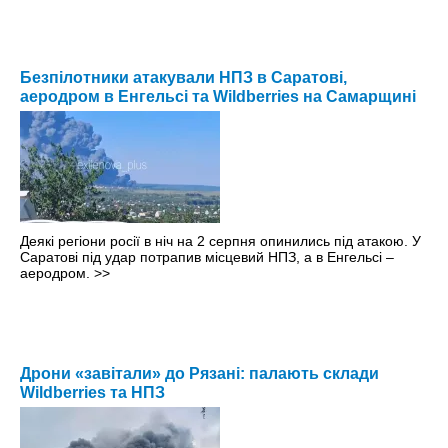
Безпілотники атакували НПЗ в Саратові,
аеродром в Енгельсі та Wildberries на Самарщині
Деякі регіони росії в ніч на 2 серпня опинились під атакою. У
Саратові під удар потрапив місцевий НПЗ, а в Енгельсі –
аеродром.
>>
Дрони «завітали» до Рязані: палають склади
Wildberries та НПЗ