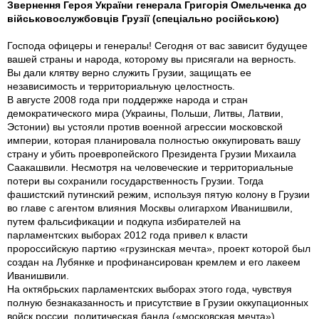
Звернення Героя України генерала Григорія Омельченка до
військовослужбовців Грузії (спеціально російською)
Господа офицеры и генералы! Сегодня от вас зависит будущее
вашей страны и народа, которому вы присягали на верность.
Вы дали клятву верно служить Грузии, защищать ее
независимость и территориальную целостность.
В августе 2008 года при поддержке народа и стран
демократического мира (Украины, Польши, Литвы, Латвии,
Эстонии) вы устояли против военной агрессии московской
империи, которая планировала полностью оккупировать вашу
страну и убить проевропейского Президента Грузии Михаила
Саакашвили. Несмотря на человеческие и территориальные
потери вы сохранили государственность Грузии. Тогда
фашистский путинский режим, используя пятую колону в Грузии
во главе с агентом влияния Москвы олигархом Иванишвили,
путем фальсификации и подкупа избирателей на
парламентских выборах 2012 года привел к власти
пророссийскую партию «грузинская мечта», проект которой был
создан на Лубянке и профинансирован кремлем и его лакеем
Иванишвили.
На октябрьских парламентских выборах этого года, чувствуя
полную безнаказанность и присутствие в Грузии оккупационных
войск россии, политическая банда («московская мечта»)