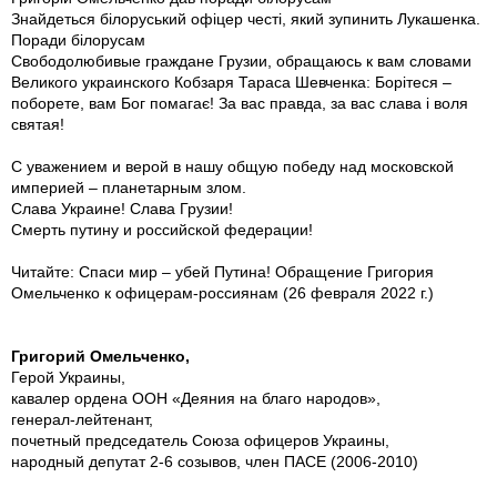
Знайдеться білоруський офіцер честі, який зупинить Лукашенка.
Поради білорусам
Свободолюбивые граждане Грузии, обращаюсь к вам словами
Великого украинского Кобзаря Тараса Шевченка: Борітеся –
поборете, вам Бог помагає! За вас правда, за вас слава і воля
святая!
С уважением и верой в нашу общую победу над московской
империей – планетарным злом.
Слава Украине! Слава Грузии!
Смерть путину и российской федерации!
Читайте: Спаси мир – убей Путина! Обращение Григория
Омельченко к офицерам-россиянам (26 февраля 2022 г.)
Григорий Омельченко,
Герой Украины,
кавалер ордена ООН «Деяния на благо народов»,
генерал-лейтенант,
почетный председатель Союза офицеров Украины,
народный депутат 2-6 созывов, член ПАСЕ (2006-2010)