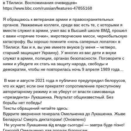
в Тбилиси. Воспоминания очевидцев»
https://www.bbc.com/russian/features-47855168
Я обращаюсь к ветеранам армии и правоохранительных
органов. Уважаемые коллеги, среди вас есть те, с которыми я
вместе служил в армии, учил вас в Высшей школе ВМД, прошел
с вами «горячие точки», миротворческие мисси, чернобыльскую
катастрофу. Вы хорошо помните «ночь саперных лопаток» в
Тбилиси. Как и я, вы уже имеете внуков (у меня – четверо,
старший защищает Украину). У многих из вас дети и внуки
служат в армии, полиции, органах безопасности. Поговорите с
ними и убедите их стать на защиту народа, свободы и
демократии, чтобы не повторилась ночь 9 апреля 1989 года…
В мае и августе 2021 года я публично предупредил белорусов,
что их ждет, если они прекратят сопротивление преступному
авторитарному режиму и не уберут от власти самозванца
«президента» Лукашенка. Результат общеизвестный. Без
борьбы нет победы!
Тексты обращений читайте здесь:
Відкрите звернення генерала Омельченка до Лукашенка. Жыве
Беларусь! Смерть диктаторам! (Оновлено)
Не усунете Лукашенка від влади сьогодні — завтра буде пізно!
Григорій Омельченко дав поради білорусам