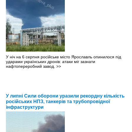
У ніч на 6 серпня російське місто Ярославль опинилося під
ударами українських дронів: атаки міг зазнати
нафтопереробний завод.
>>
У липні Сили оборони уразили рекордну кількість
російських НПЗ, танкерів та трубопровідної
інфраструктури