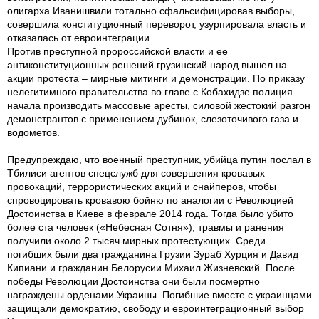
олигарха Иванишвили тотально сфальсифицировав выборы,
совершила конституционный переворот, узурпировала власть и
отказалась от евроинтеграции.
Против преступной пророссийской власти и ее
антиконституционных решений грузинский народ вышел на
акции протеста – мирные митинги и демонстрации. По приказу
нелегитимного правительства во главе с Кобахидзе полиция
начала производить массовые аресты, силовой жестокий разгон
демонстрантов с применением дубинок, слезоточивого газа и
водометов.
Предупреждаю, что военный преступник, убийца путин послал в
Тбилиси агентов спецслужб для совершения кровавых
провокаций, террористических акций и снайперов, чтобы
спровоцировать кровавою бойню по аналогии с Революцией
Достоинства в Киеве в феврале 2014 года. Тогда было убито
более ста человек («Небесная Сотня»), травмы и ранения
получили около 2 тысяч мирных протестующих. Среди
погибших были два гражданина Грузии Зураб Хурция и Давид
Кипиани и гражданин Белорусии Михаил Жизневский. После
победы Революции Достоинства они были посмертно
награждены орденами Украины. Погибшие вместе с украинцами
защищали демократию, свободу и евроинтеграционный выбор