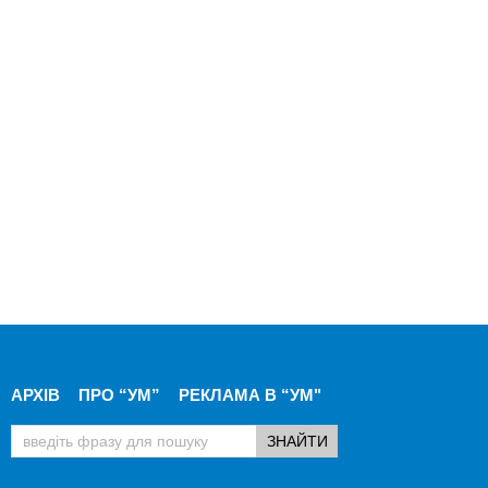
АРХІВ
ПРО “УМ”
РЕКЛАМА В “УМ"