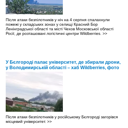
Після атаки безпілотників у ніч на 4 серпня спалахнули
пожежі у складських зонах у селищі Красний Бор
Ленінградської області та місті Чехов Московської області
Росії, де розташовані логістичні центри Wildberries.
>>
У Бєлгороді палає університет, де збирали дрони,
у Володимирській області – хаб Wildberries, фото
Після атаки безпілотників у російському Бєлгороді загорівся
місцевий університет.
>>