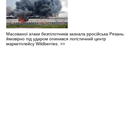
Масованої атаки безпілотників зазнала рросійська Рязань:
ймовірно під ударом опинився логістичний центр
маркетплейсу Wildberries.
>>