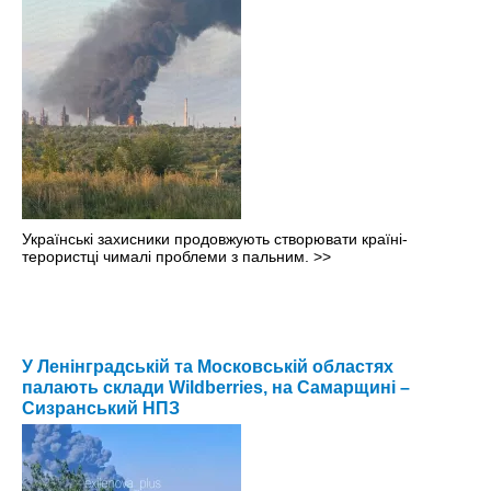
Українські захисники продовжують створювати країні-
терористці чималі проблеми з пальним.
>>
У Ленінградській та Московській областях
палають склади Wildberries, на Самарщині –
Сизранський НПЗ