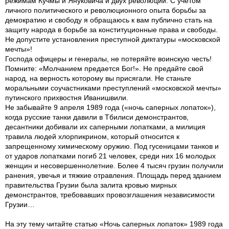
режимам Кучмы и Януковича и двух революций. С учетом
личного политического и революционного опыта борьбы за
демократию и свободу я обращаюсь к вам публично стать на
защиту народа в борьбе за конституционные права и свободы.
Не допустите установления преступной диктатуры «московской
мечты»!
Господа офицеры и генералы, не потеряйте воинскую честь!
Помните: «Молчанием предается Бог!». Не предайте свой
народ, на верность которому вы присягали. Не станьте
моральными соучастниками преступлений «московской мечты»
путинского прихвостня Иванишвили.
Не забывайте 9 апреля 1989 года («ночь саперных лопаток»),
когда русские танки давили в Тбилиси демонстрантов,
десантники добивали их саперными лопатками, а милиция
травила людей хлорпикрином, который относится к
запрещенному химическому оружию. Под гусеницами танков и
от ударов лопатками погиб 21 человек, среди них 16 молодых
женщин и несовершеннолетние. Более 4 тысяч грузин получили
ранения, увечья и тяжкие отравления. Площадь перед зданием
правительства Грузии была залита кровью мирных
демонстрантов, требовавших провозглашения независимости
Грузии…
На эту тему читайте статью «Ночь саперных лопаток» 1989 года