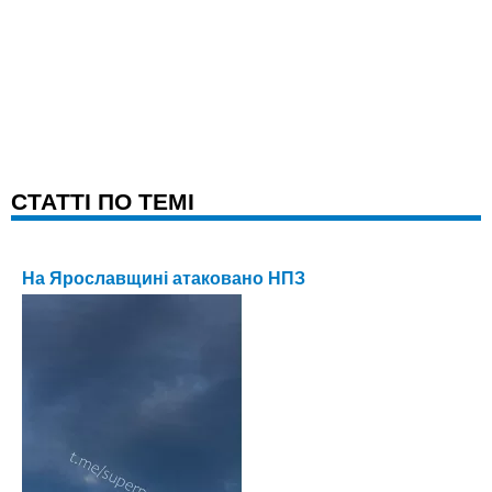
CТАТТІ ПО ТЕМІ
На Ярославщині атаковано НПЗ