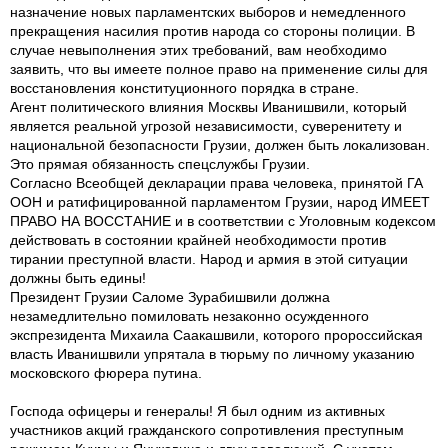
назначение новых парламентских выборов и немедленного
прекращения насилия против народа со стороны полиции. В
случае невыполнения этих требований, вам необходимо
заявить, что вы имеете полное право на применение силы для
восстановления конституционного порядка в стране.
Агент политического влияния Москвы Иванишвили, который
является реальной угрозой независимости, суверенитету и
национальной безопасности Грузии, должен быть локализован.
Это прямая обязанность спецслужбы Грузии.
Согласно Всеобщей декларации права человека, принятой ГА
ООН и ратифицированной парламентом Грузии, народ ИМЕЕТ
ПРАВО НА ВОССТАНИЕ и в соответствии с Уголовным кодексом
действовать в состоянии крайней необходимости против
тирании преступной власти. Народ и армия в этой ситуации
должны быть едины!
Президент Грузии Саломе Зурабишвили должна
незамедлительно помиловать незаконно осужденного
экспрезидента Михаила Саакашвили, которого пророссийская
власть Иванишвили упрятала в тюрьму по личному указанию
московского фюрера путина.
Господа офицеры и генералы! Я был одним из активных
участников акций гражданского сопротивления преступным