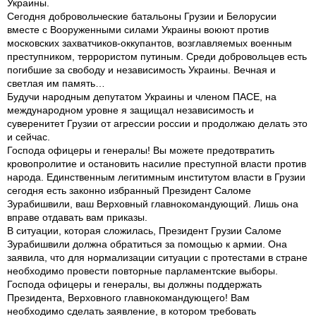
Украины.
Сегодня добровольческие батальоны Грузии и Белорусии
вместе с Вооруженными силами Украины воюют против
московских захватчиков-оккупантов, возглавляемых военным
преступником, террористом путиным. Среди добровольцев есть
погибшие за свободу и независимость Украины. Вечная и
светлая им память…
Будучи народным депутатом Украины и членом ПАСЕ, на
международном уровне я защищал независимость и
суверенитет Грузии от агрессии россии и продолжаю делать это
и сейчас.
Господа офицеры и генералы! Вы можете предотвратить
кровопролитие и остановить насилие преступной власти против
народа. Единственным легитимным институтом власти в Грузии
сегодня есть законно избранный Президент Саломе
Зурабишвили, ваш Верховный главнокомандующий. Лишь она
вправе отдавать вам приказы.
В ситуации, которая сложилась, Президент Грузии Саломе
Зурабишвили должна обратиться за помощью к армии. Она
заявила, что для нормализации ситуации с протестами в стране
необходимо провести повторные парламентские выборы.
Господа офицеры и генералы, вы должны поддержать
Президента, Верховного главнокомандующего! Вам
необходимо сделать заявление, в котором требовать