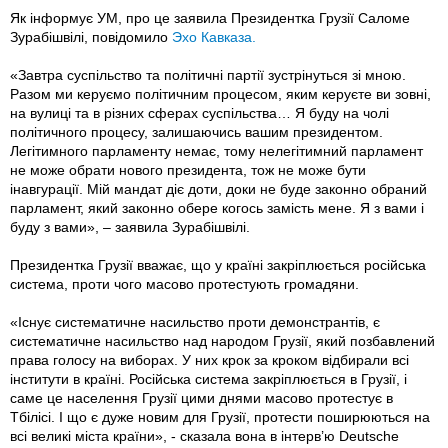
Як інформує УМ, про це заявила Президентка Грузії Саломе
Зурабішвілі, повідомило
Эхо Кавказа.
«Завтра суспільство та політичні партії зустрінуться зі мною.
Разом ми керуємо політичним процесом, яким керуєте ви зовні,
на вулиці та в різних сферах суспільства… Я буду на чолі
політичного процесу, залишаючись вашим президентом.
Легітимного парламенту немає, тому нелегітимний парламент
не може обрати нового президента, тож не може бути
інавгурації. Мій мандат діє доти, доки не буде законно обраний
парламент, який законно обере когось замість мене. Я з вами і
буду з вами», – заявила Зурабішвілі.
Президентка Грузії вважає, що у країні закріплюється російська
система, проти чого масово протестують громадяни.
«Існує систематичне насильство проти демонстрантів, є
систематичне насильство над народом Грузії, який позбавлений
права голосу на виборах. У них крок за кроком відбирали всі
інститути в країні. Російська система закріплюється в Грузії, і
саме це населення Грузії цими днями масово протестує в
Тбілісі. І що є дуже новим для Грузії, протести поширюються на
всі великі міста країни», - сказала вона в інтерв’ю Deutsche