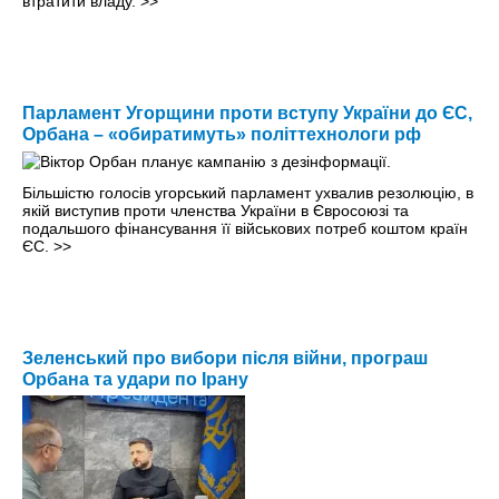
втратити владу.
>>
Парламент Угорщини проти вступу України до ЄС,
Орбана – «обиратимуть» політтехнологи рф
Більшістю голосів угорський парламент ухвалив резолюцію, в
якій виступив проти членства України в Євросоюзі та
подальшого фінансування її військових потреб коштом країн
ЄС.
>>
Зеленський про вибори після війни, програш
Орбана та удари по Ірану