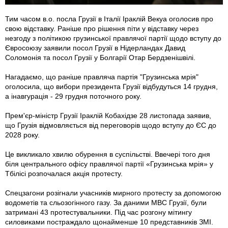
Тим часом в.о. посла Грузії в Італії Іраклій Векуа оголосив про
свою відставку. Раніше про рішення піти у відставку через
незгоду з політикою грузинської правлячої партії щодо вступу до
Євросоюзу заявили посол Грузії в Нідерландах Давид
Соломонія та посол Грузії у Болгарії Отар Бердзенішвілі.
Нагадаємо, що раніше правляча партія "Грузинська мрія"
оголосила, що вибори президента Грузії відбудуться 14 грудня,
а інавгурація - 29 грудня поточного року.
Прем'єр-міністр Грузії Іраклій Кобахідзе 28 листопада заявив,
що Грузія відмовляється від переговорів щодо вступу до ЄС до
2028 року.
Це викликало хвилю обурення в суспільстві. Ввечері того дня
біля центрального офісу правлячої партії «Грузинська мрія» у
Тбілісі розпочалася акція протесту.
Спецзагони розігнали учасників мирного протесту за допомогою
водометів та сльозогінного газу. За даними МВС Грузії, були
затримані 43 протестувальники. Під час розгону мітингу
силовиками постраждало щонайменше 10 представників ЗМІ.