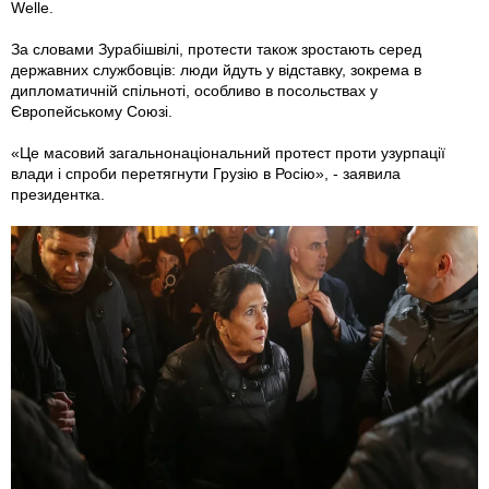
Welle.
За словами Зурабішвілі, протести також зростають серед
державних службовців: люди йдуть у відставку, зокрема в
дипломатичній спільноті, особливо в посольствах у
Європейському Союзі.
«Це масовий загальнонаціональний протест проти узурпації
влади і спроби перетягнути Грузію в Росію», - заявила
президентка.