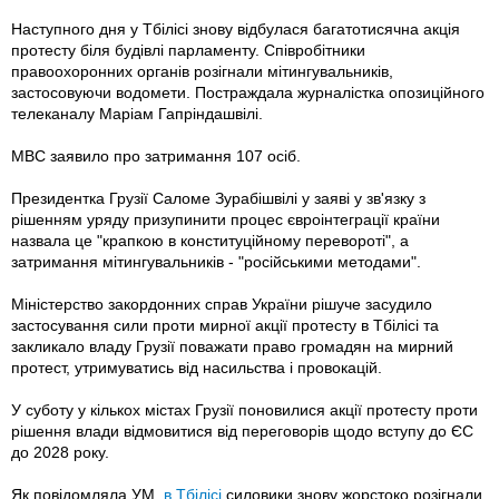
Наступного дня у Тбілісі знову відбулася багатотисячна акція
протесту біля будівлі парламенту. Співробітники
правоохоронних органів розігнали мітингувальників,
застосовуючи водомети. Постраждала журналістка опозиційного
телеканалу Маріам Гапріндашвілі.
МВС заявило про затримання 107 осіб.
Президентка Грузії Саломе Зурабішвілі у заяві у зв'язку з
рішенням уряду призупинити процес євроінтеграції країни
назвала це "крапкою в конституційному перевороті", а
затримання мітингувальників - "російськими методами".
Міністерство закордонних справ України рішуче засудило
застосування сили проти мирної акції протесту в Тбілісі та
закликало владу Грузії поважати право громадян на мирний
протест, утримуватись від насильства і провокацій.
У суботу у кількох містах Грузії поновилися акції протесту проти
рішення влади відмовитися від переговорів щодо вступу до ЄС
до 2028 року.
Як повідомляла УМ,
в Тбілісі
силовики знову жорстоко розігнали