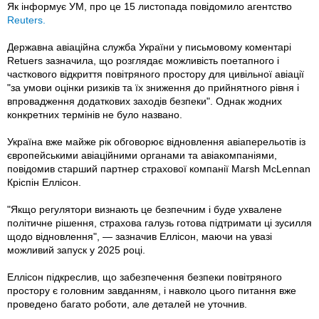
Як інформує УМ, про це 15 листопада повідомило агентство
Reuters.
Державна авіаційна служба України у письмовому коментарі
Retuers зазначила, що розглядає можливість поетапного і
часткового відкриття повітряного простору для цивільної авіації
"за умови оцінки ризиків та їх зниження до прийнятного рівня і
впровадження додаткових заходів безпеки". Однак жодних
конкретних термінів не було названо.
Україна вже майже рік обговорює відновлення авіаперельотів із
європейськими авіаційними органами та авіакомпаніями,
повідомив старший партнер страхової компанії Marsh McLennan
Кріспін Еллісон.
"Якщо регулятори визнають це безпечним і буде ухвалене
політичне рішення, страхова галузь готова підтримати ці зусилля
щодо відновлення", — зазначив Еллісон, маючи на увазі
можливий запуск у 2025 році.
Еллісон підкреслив, що забезпечення безпеки повітряного
простору є головним завданням, і навколо цього питання вже
проведено багато роботи, але деталей не уточнив.