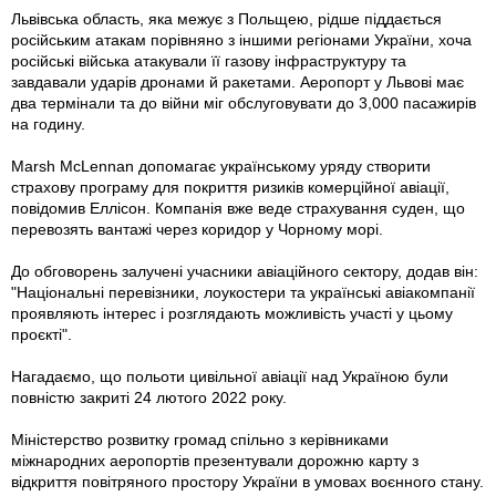
Львівська область, яка межує з Польщею, рідше піддається
російським атакам порівняно з іншими регіонами України, хоча
російські війська атакували її газову інфраструктуру та
завдавали ударів дронами й ракетами. Аеропорт у Львові має
два термінали та до війни міг обслуговувати до 3,000 пасажирів
на годину.
Marsh McLennan допомагає українському уряду створити
страхову програму для покриття ризиків комерційної авіації,
повідомив Еллісон. Компанія вже веде страхування суден, що
перевозять вантажі через коридор у Чорному морі.
До обговорень залучені учасники авіаційного сектору, додав він:
"Національні перевізники, лоукостери та українські авіакомпанії
проявляють інтерес і розглядають можливість участі у цьому
проєкті".
Нагадаємо, що польоти цивільної авіації над Україною були
повністю закриті 24 лютого 2022 року.
Міністерство розвитку громад спільно з керівниками
міжнародних аеропортів презентували дорожню карту з
відкриття повітряного простору України в умовах воєнного стану.