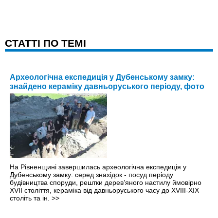
CТАТТІ ПО ТЕМІ
Археологічна експедиція у Дубенському замку:
знайдено кераміку давньоруського періоду, фото
На Рівненщині завершилась археологічна експедиція у
Дубенському замку: серед знахідок - посуд періоду
будівництва споруди, рештки дерев’яного настилу ймовірно
ХVІІ століття, кераміка від давньоруського часу до ХVІІІ-ХІХ
століть та ін.
>>