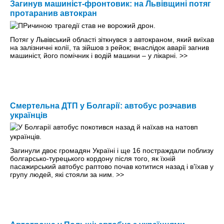
Загинув машиніст-фронтовик: на Львівщині потяг
протаранив автокран
Потяг у Львівський області зіткнувся з автокраном, який виїхав
на залізничні колії, та зійшов з рейок; внаслідок аварії загнив
машиніст, його помічник і водій машини – у лікарні.
>>
Смертельна ДТП у Болгарії: автобус розчавив
українців
Загинули двоє громадян Україні і ще 16 постраждали поблизу
болгарсько-турецького кордону після того, як їхній
пасажирський автобус раптово почав котитися назад і в’їхав у
групу людей, які стояли за ним.
>>