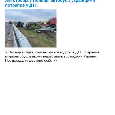
Автотроща у Польщі: автобус з українцями
потрапив у ДТП
У Польщі в Підкарпатському воєводстві в ДТП потрапив
мікроавтобус, в якому перебували громадяни України.
Постраждали шестеро осіб.
>>