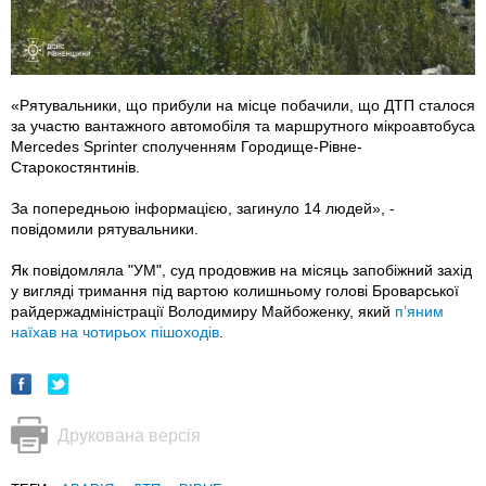
«Рятувальники, що прибули на місце побачили, що ДТП сталося
за участю вантажного автомобіля та маршрутного мікроавтобуса
Mercedes Sprinter сполученням Городище-Рівне-
Старокостянтинів.
За попередньою інформацією, загинуло 14 людей», -
повідомили рятувальники.
Як повідомляла "УМ", суд продовжив на місяць запобіжний захід
у вигляді тримання під вартою колишньому голові Броварської
райдержадміністрації Володимиру Майбоженку, який
п’яним
наїхав на чотирьох пішоходів
.
Друкована версія