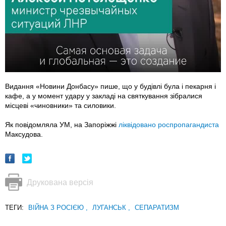
Видання «Новини Донбасу» пише, що у будівлі була і пекарня і
кафе, а у момент удару у закладі на святкування зібралися
місцеві «чиновники» та силовики.
Як повідомляла УМ, на Запоріжжі
ліквідовано роспропагандиста
Максудова.
Друкована версія
ТЕГИ:
ВІЙНА З РОСІЄЮ
,
ЛУГАНСЬК
,
СЕПАРАТИЗМ