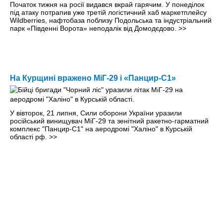
Початок тижня на росії видався вкрай гарячим. У понеділок
під атаку потрапив уже третій логістичний хаб маркетплейсу
Wildberries, нафтобаза поблизу Подольська та індустріальний
парк «Південні Ворота» неподалік від Домодєдово.
>>
На Курщині вражено МіГ-29 і «Панцир-С1»
У вівторок, 21 липня, Сили оборони України уразили
російський винищувач МіГ-29 та зенітний ракетно-гарматний
комплекс "Панцир-С1" на аеродромі "Халіно" в Курській
області рф.
>>