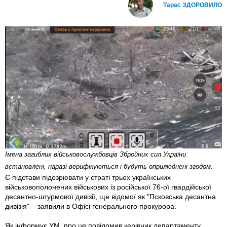
Тарас ЗДОРОВИЛО
Імена загиблих військовослужбовців Збройних сил України
встановлені, наразі верифікуються і будуть оприлюднені згодом.
Є підстави підозрювати у страті трьох українських
військовополонених військових із російської 76-ої гвардійської
десантно-штурмової дивізії, ще відомої як "Псковська десантна
дивізія" – заявили в Офісі генерального прокурора.
Як інформує УМ, про це повідомив керівник департаменту