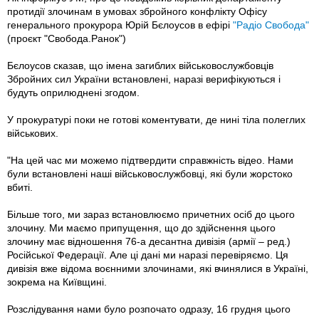
протидії злочинам в умовах збройного конфлікту Офісу
генерального прокурора Юрій Бєлоусов в ефірі
"Радіо Свобода"
(проєкт "Свобода.Ранок")
Бєлоусов сказав, що імена загиблих військовослужбовців
Збройних сил України встановлені, наразі верифікуються і
будуть оприлюднені згодом.
У прокуратурі поки не готові коментувати, де нині тіла полеглих
військових.
"На цей час ми можемо підтвердити справжність відео. Нами
були встановлені наші військовослужбовці, які були жорстоко
вбиті.
Більше того, ми зараз встановлюємо причетних осіб до цього
злочину. Ми маємо припущення, що до здійснення цього
злочину має відношення 76-а десантна дивізія (армії – ред.)
Російської Федерації. Але ці дані ми наразі перевіряємо. Ця
дивізія вже відома воєнними злочинами, які вчинялися в Україні,
зокрема на Київщині.
Розслідування нами було розпочато одразу, 16 грудня цього