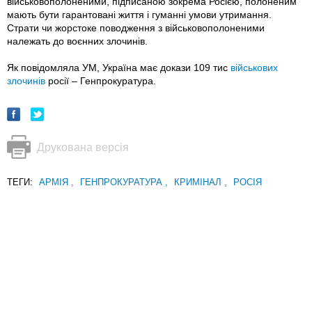
військовополоненими, підписаною зокрема Росією, полоненим
мають бути гарантовані життя і гуманні умови утримання.
Страти чи жорстоке поводження з військовополоненими
належать до воєнних злочинів.
Як повідомляла УМ, Україна має докази 109 тис
військових
злочинів
росії – Генпрокуратура.
Друкована версія
ТЕГИ:
АРМІЯ
,
ГЕНПРОКУРАТУРА
,
КРИМІНАЛ
,
РОСІЯ