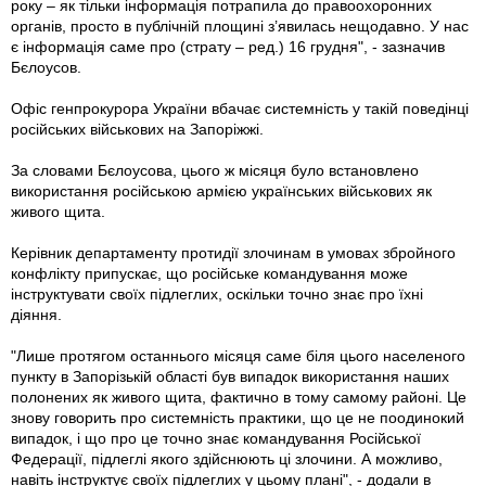
року – як тільки інформація потрапила до правоохоронних
органів, просто в публічній площині з’явилась нещодавно. У нас
є інформація саме про (страту – ред.) 16 грудня", - зазначив
Бєлоусов.
Офіс генпрокурора України вбачає системність у такій поведінці
російських військових на Запоріжжі.
За словами Бєлоусова, цього ж місяця було встановлено
використання російською армією українських військових як
живого щита.
Керівник департаменту протидії злочинам в умовах збройного
конфлікту припускає, що російське командування може
інструктувати своїх підлеглих, оскільки точно знає про їхні
діяння.
"Лише протягом останнього місяця саме біля цього населеного
пункту в Запорізькій області був випадок використання наших
полонених як живого щита, фактично в тому самому районі. Це
знову говорить про системність практики, що це не поодинокий
випадок, і що про це точно знає командування Російської
Федерації, підлеглі якого здійснюють ці злочини. А можливо,
навіть інструктує своїх підлеглих у цьому плані", - додали в