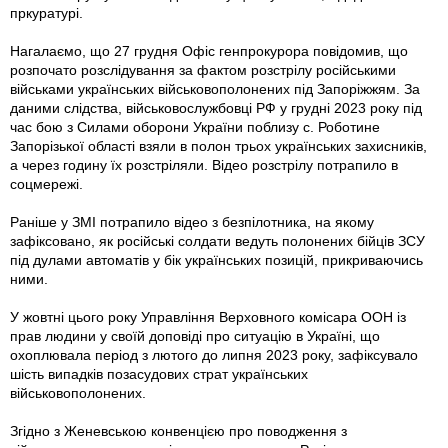
пркуратурі.
Нагалаємо, що 27 грудня Офіс генпрокурора повідомив, що
розпочато розслідування за фактом розстрілу російськими
військами українських військовополонених під Запоріжжям. За
даними слідства, військовослужбовці РФ у грудні 2023 року під
час бою з Силами оборони України поблизу с. Роботине
Запорізької області взяли в полон трьох українських захисників,
а через годину їх розстріляли. Відео розстрілу потрапило в
соцмережі.
Раніше у ЗМІ потрапило відео з безпілотника, на якому
зафіксовано, як російські солдати ведуть полонених бійців ЗСУ
під дулами автоматів у бік українських позицій, прикриваючись
ними.
У жовтні цього року Управління Верховного комісара ООН із
прав людини у своїй доповіді про ситуацію в Україні, що
охоплювала період з лютого до липня 2023 року, зафіксувало
шість випадків позасудових страт українських
військовополонених.
Згідно з Женевською конвенцією про поводження з