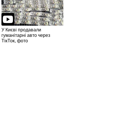
У Києві продавали
гуманітарні авто через
ТікТок, фото