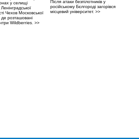
Після атаки безпілотників у
онах у селищі
російському Бєлгороді загорівся
 Ленінградської
місцевий університет.
>>
істі Чехов Московської
ї, де розташовані
нтри Wildberries.
>>