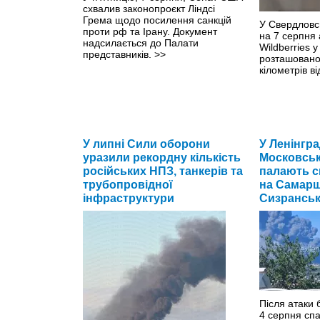
схвалив законопроєкт Ліндсі
Грема щодо посилення санкцій
У Свердловсь
проти рф та Ірану. Документ
на 7 серпня
надсилається до Палати
Wildberries 
представників.
>>
розташовано
кілометрів ві
У липні Сили оборони
У Ленінгра
уразили рекордну кількість
Московськ
російських НПЗ, танкерів та
палають ск
трубопровідної
на Самарщ
інфраструктури
Сизрансь
Після атаки б
4 серпня сп