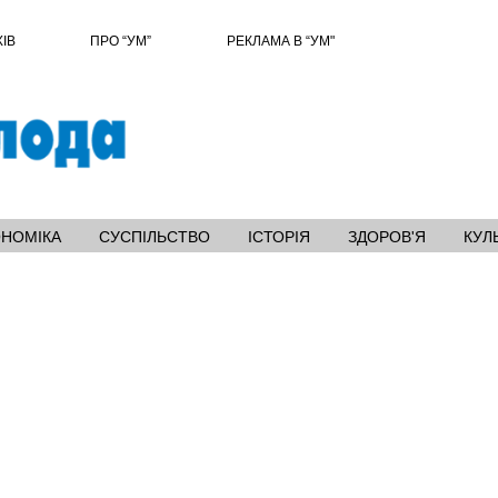
ХІВ
ПРО “УМ”
РЕКЛАМА В “УМ"
ОНОМІКА
СУСПІЛЬСТВО
ІСТОРІЯ
ЗДОРОВ'Я
КУЛ