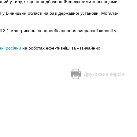
наний у тилу, як це передбачено Женевськими конвенціями.
 у Вінницькій області на базі державної установи "Могилів-
ії 3,1 млн гривень на переобладнання виправної колонії у
ні росіяни
на роботах ефективніші за «звичайних»
Друкована версія