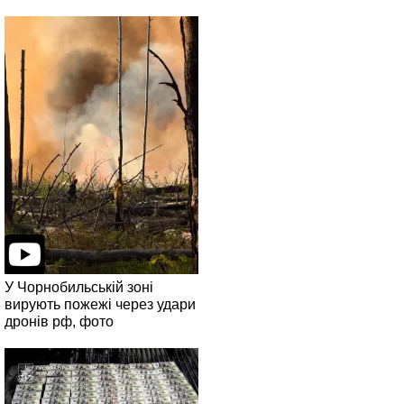
У Чорнобильській зоні
вирують пожежі через удари
дронів рф, фото