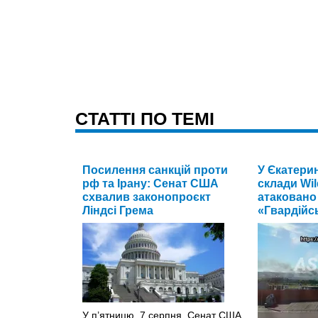
CТАТТІ ПО ТЕМІ
Посилення санкцій проти
У Єкатери
рф та Ірану: Сенат США
склади Wil
схвалив законопроєкт
атаковано
Ліндсі Грема
«Гвардійс
У п’ятницю, 7 серпня, Сенат США