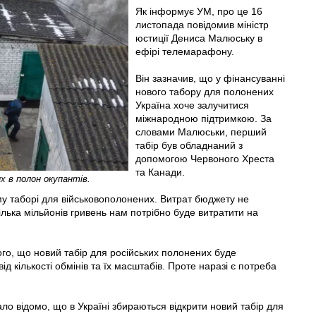
Як інформує УМ, про це 16
листопада повідомив міністр
юстиції Дениса Малюську в
ефірі телемарафону.
Він зазначив, що у фінансуванні
нового табору для полонених
Україна хоче залучитися
міжнародною підтримкою. За
словами Малюськи, перший
табір був обладнаний з
допомогою Червоного Хреста
та Канади.
х в полон окупантів.
му таборі для військовополонених. Витрат бюджету не
лька мільйонів гривень нам потрібно буде витратити на
го, що новий табір для російських полонених буде
д кількості обмінів та їх масштабів. Проте наразі є потреба
о відомо, що в Україні збираються відкрити новий табір для