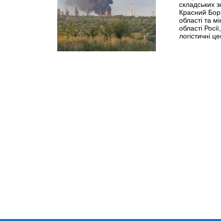
складських з
Красний Бор
області та м
області Росі
логістичні це
Українські захисники продовжують
створювати країні-терористці
чималі проблеми з пальним.
>>