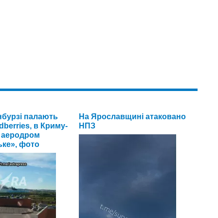
нбурзі палають
На Ярославщині атаковано
dberries, в Криму-
НПЗ
 аеродром
ьке», фото