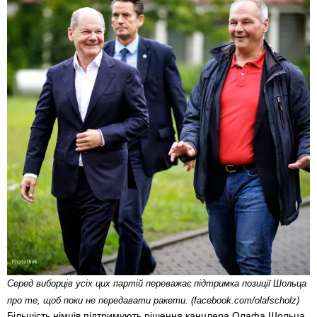
Cеред виборців усіх цих партій переважає підтримка позиції Шольца
про те, щоб поки не передавати ракети. (facebook.com/olafscholz)
Більшість німців підтримують рішення канцлера Олафа Шольца