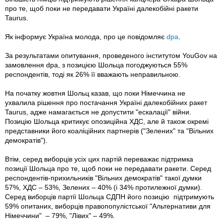
про те, щоб поки не передавати Україні далекобійні ракети
Taurus.
Як інформує Україна молода, про це повідомляє
dpa
.
За результатами опитування, проведеного інститутом YouGov на
замовлення dpa, з позицією Шольца погоджуються 55%
респондентів, тоді як 26% її вважають неправильною.
На початку жовтня Шольц казав, що поки Німеччина не
ухвалила рішення про постачання Україні далекобійних ракет
Taurus, адже намагається не допустити "ескалації" війни.
Позицію Шольца критикує опозиційна ХДС, але й також окремі
представники його коаліційних партнерів ("Зелених" та "Вільних
демократів").
Втім, серед виборців усіх цих партій переважає підтримка
позиції Шольца про те, щоб поки не передавати ракети. Серед
респондентів-прихильників "Вільних демократів" такої думки
57%, ХДС – 53%, Зелених – 40% (і 34% протилежної думки).
Серед виборців партії Шольца СДПН його позицію підтримують
59% опитаних, виборців правопопулістської "Альтернативи для
Німеччини" – 79%, "Лівих" – 49%.