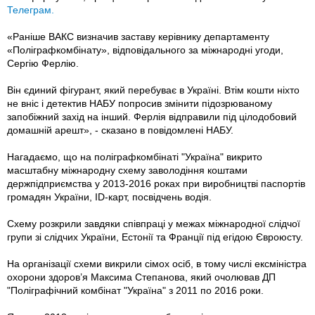
Телеграм.
«Раніше ВАКС визначив заставу керівнику департаменту
«Поліграфкомбінату», відповідального за міжнародні угоди,
Сергію Ферлію.
Він єдиний фігурант, який перебуває в Україні. Втім кошти ніхто
не вніс і детектив НАБУ попросив змінити підозрюваному
запобіжний захід на інший. Ферлія відправили під цілодобовий
домашній арешт», - сказано в повідомлені НАБУ.
Нагадаємо, що на поліграфкомбінаті "Україна" викрито
масштабну міжнародну схему заволодіння коштами
держпідприємства у 2013-2016 роках при виробництві паспортів
громадян України, ID-карт, посвідчень водія.
Схему розкрили завдяки співпраці у межах міжнародної слідчої
групи зі слідчих України, Естонії та Франції під егідою Євроюсту.
На організації схеми викрили сімох осіб, в тому числі ексміністра
охорони здоров’я Максима Степанова, який очолював ДП
"Поліграфічний комбінат "Україна" з 2011 по 2016 роки.