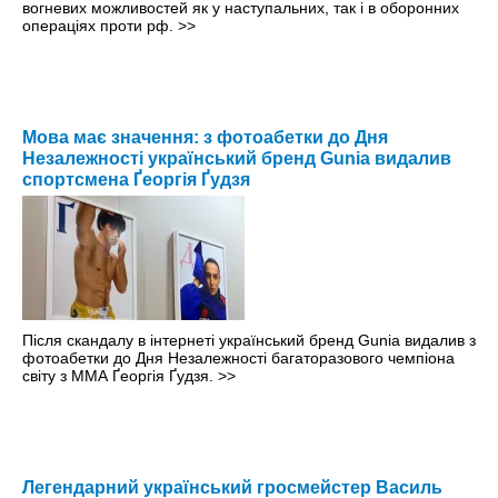
вогневих можливостей як у наступальних, так і в оборонних
операціях проти рф.
>>
Мова має значення: з фотоабетки до Дня
Незалежності український бренд Gunia видалив
спортсмена Ґеоргія Ґудзя
Після скандалу в інтернеті український бренд Gunia видалив з
фотоабетки до Дня Незалежності багаторазового чемпіона
світу з ММА Ґеоргія Ґудзя.
>>
Легендарний український гросмейстер Василь