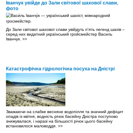
Іванчук увійде до Зали світової шахової слави,
фото
До Зали світової шахової слави увійдуть п'ять легенд шахів –
серед них видатний український гройсмейстер Василь
Іванчук.
>>
Катастрофічна гідрологічна посуха на Дністрі
Зважаючи на слабке весняне водопілля та значний дефіцит
опадів із квітня, водність річок басейну Дністра поступово
знижувалася, і наразі на більшості річок цього басейну
встановилося маловоддя.
>>