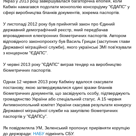
Якраз у 2013 році завершувалася багаторічна епопея, коли
Кабмін намагався подолати монополію консорціуму "ЄДАПС" у
сфері виробництва бланків документів, зокрема паспортів.
У листопаді 2012 року був прийнятий закон про Єдиний
державний демографічний реєстр, який передбачав
впровадження електронних біометричних паспортів. Автором
відповідного законопроєкту був Василь Грицак (заступник глави
Державної міграційної служби), якого українські ЗМІ пов'язували
з концерном "ЄДАПС".
У червні 2013 року "ЄДАПС" виграв тендер на виробництво
біометричних паспортів.
Однак 12 червня 2013 року Кабміну вдалося скасувати
постанову, якою затверджувалися єдині зразки бланків
біометричних документів, що засвідчують особу, підтверджують
громадянство України або спеціальний статус. А 15 червня
Антимонопольний комітет України скасував результати конкурсу
Державної міграційної служби на закупівлю біометричних
паспортів у "ЄДАПСу".
Як повідомляла УМ, Зеленський пропонує прирівняти корупцію
до держзради:
НАБУ
підмінить СБУ.