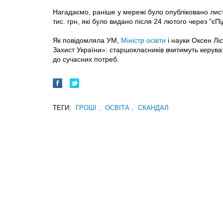
Нагадаємо, раніше у мережі було опубліковано лист,
тис. грн, які було видано після 24 лютого через "єП
Як повідомляла УМ,
Міністр освіти
і науки Оксен Лі
Захист України»: старшокласників вчитимуть керува
до сучасних потреб.
ТЕГИ:
ГРОШІ
,
ОСВІТА
,
СКАНДАЛ