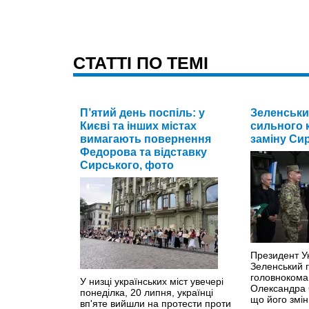
CТАТТІ ПО ТЕМІ
П’ятий день поспіль: у
Зеленськи
Києві та інших містах
сильного 
вимагають повернення
заміну Си
Федорова та відставку
Сирського, фото
Президент У
Зеленський г
головнокома
У низці українських міст увечері
Олександра 
понеділка, 20 липня, українці
що його змін
вп'яте вийшли на протести проти