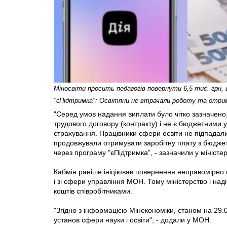
Міносвіти просить педагогів повернути 6,5 тис. грн,
"єПідтримка": Освітяни не втрачали роботу та отри
"Серед умов надання виплати було чітко зазначено
трудового договору (контракту) і не є бюджетними
страхування. Працівники сфери освіти не підпадали
продовжували отримувати заробітну плату з бюджету
через програму "єПідтримка", - зазначили у міністер
Кабмін раніше ініціював повернення неправомірно
і зі сфери управління МОН. Тому міністерство і на
коштів співробітниками.
"Згідно з інформацією Мінекономіки, станом на 29
установ сфери науки і освіти", - додали у МОН.