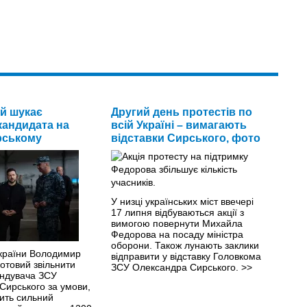
й шукає
Другий день протестів по
кандидата на
всій Україні – вимагають
рському
відставки Сирського, фото
У низці українських міст ввечері
17 липня відбуваються акції з
вимогою повернути Михайла
Федорова на посаду міністра
оборони. Також лунають заклики
країни Володимир
відправити у відставку Головкома
отовий звільнити
ЗСУ Олександра Сирського.
>>
ндувача ЗСУ
Сирського за умови,
ить сильний