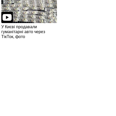
У Києві продавали
гуманітарні авто через
ТікТок, фото