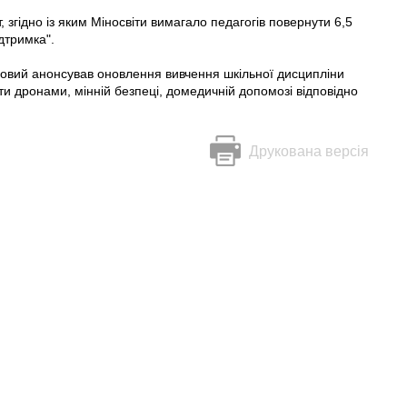
 згідно із яким Міносвіти вимагало педагогів повернути 6,5
ідтримка".
совий анонсував оновлення вивчення шкільної дисципліни
ти дронами, мінній безпеці, домедичній допомозі відповідно
Друкована версія