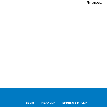
Лучанова.
>
АРХІВ
ПРО “УМ”
РЕКЛАМА В “УМ"