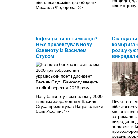
кандидат, зд
відставки ексміністра оборони
кілометрову 
Михайла Федорова.
>>
Інфляція чи оптимізація?
Скандальн
НБУ презентував нову
комбрига 
банкноту із Василем
розшукуют
Стусом
викрадал
Нову банкноту номіналом у 2000
гивеньіз зображенням Василя
Після того, я
Стуса презентував Національний
військовослу
банк України.
>>
механізован
затримали за
викраденні д
чоловіків із 
правоохорон
розшук кобр