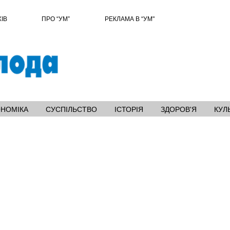
ХІВ
ПРО “УМ”
РЕКЛАМА В “УМ"
ОНОМІКА
СУСПІЛЬСТВО
ІСТОРІЯ
ЗДОРОВ'Я
КУЛ