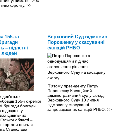
атний утримати 1200-
лінію фронту.
>>
а 155-та:
Верховний Суд відмовив
бригади
Порошенку у скасуванні
ь – підлеглі
санкцій РНБО
и людей
П’ятому президенту Петру
Порошенку Касаційний
адміністративний суд у складі
к дев'ятьох
Верховного Суду 10 липня
жбовців 155-ї окремої
відмовив у скасуванні
ої бригади бригади
запроваджених санкцій РНБО.
>>
 підозрою у
вох цивільних
Київської області –
ні органи почали
ига Станіслава