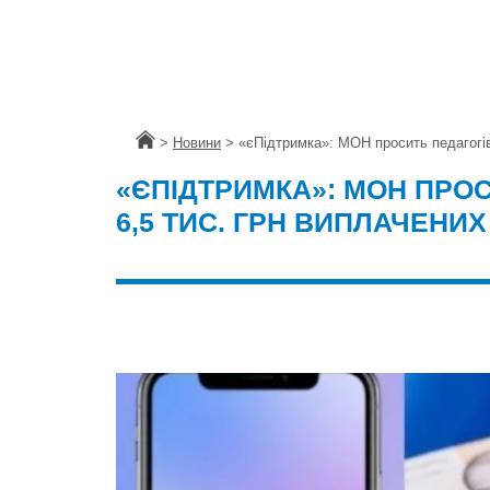
Головна
>
Новини
>
«єПідтримка»: МОН просить педагогів
«ЄПІДТРИМКА»: МОН ПРО
6,5 ТИС. ГРН ВИПЛАЧЕН