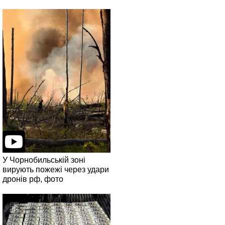
У Чорнобильській зоні
вирують пожежі через удари
дронів рф, фото