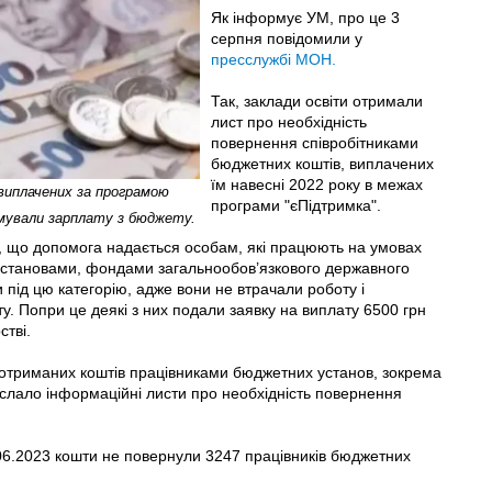
Як інформує УМ, про це 3
серпня повідомили у
пресслужбі МОН.
Так, заклади освіти отримали
лист про необхідність
повернення співробітниками
бюджетних коштів, виплачених
їм навесні 2022 року в межах
 виплачених за програмою
програми "єПідтримка".
мували зарплату з бюджету.
, що допомога надається особам, які працюють на умовах
 установами, фондами загальнообов’язкового державного
 під цю категорію, адже вони не втрачали роботу і
. Попри це деякі з них подали заявку на виплату 6500 грн
стві.
 отриманих коштів працівниками бюджетних установ, зокрема
діслало інформаційні листи про необхідність повернення
.06.2023 кошти не повернули 3247 працівників бюджетних