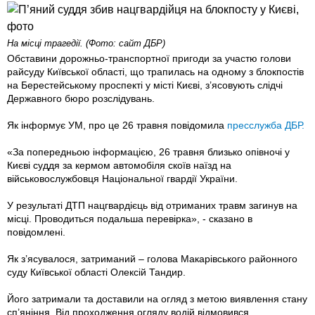
На місці трагедії. (Фото: сайт ДБР)
Обставини дорожньо-транспортної пригоди за участю голови
райсуду Київської області, що трапилась на одному з блокпостів
на Берестейському проспекті у місті Києві, з’ясовують слідчі
Державного бюро розслідувань.
Як інформує УМ, про це 26 травня повідомила
пресслужба ДБР.
«За попередньою інформацією, 26 травня близько опівночі у
Києві суддя за кермом автомобіля скоїв наїзд на
військовослужбовця Національної гвардії України.
У результаті ДТП нацгвардієць від отриманих травм загинув на
місці. Проводиться подальша перевірка», - сказано в
повідомлені.
Як з’ясувалося, затриманий – голова Макарівського районного
суду Київської області Олексій Тандир.
Його затримали та доставили на огляд з метою виявлення стану
сп’яніння. Від проходження огляду водій відмовився.