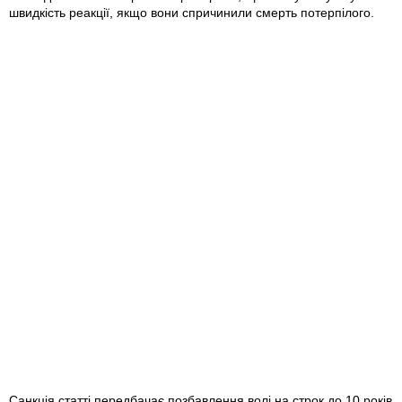
швидкість реакції, якщо вони спричинили смерть потерпілого.
Санкція статті передбачає позбавлення волі на строк до 10 років