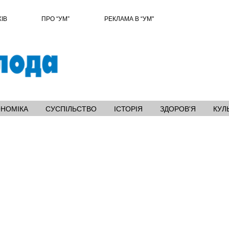
ХІВ
ПРО “УМ”
РЕКЛАМА В “УМ"
ОНОМІКА
СУСПІЛЬСТВО
ІСТОРІЯ
ЗДОРОВ'Я
КУЛ