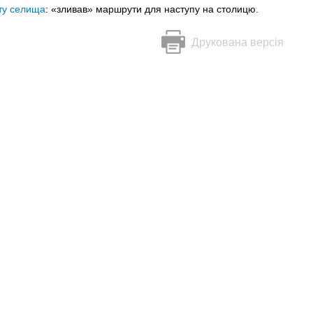
ту селища
: «зливав» маршрути для наступу на столицю.
Друкована версія