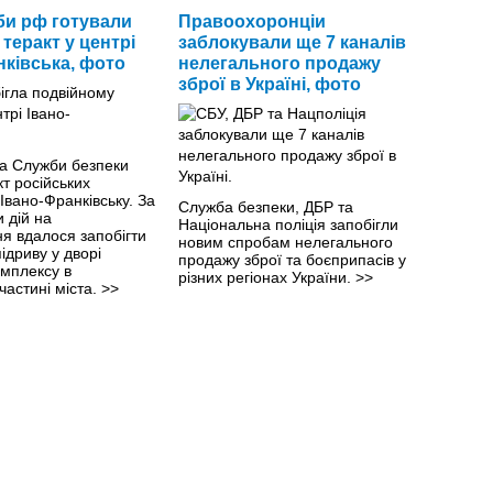
и рф готували
Правоохоронціи
теракт у центрі
заблокували ще 7 каналів
нківська, фото
нелегального продажу
зброї в Україні, фото
ка Служби безпеки
кт російських
Івано-Франківську. За
Служба безпеки, ДБР та
 дій на
Національна поліція запобігли
я вдалося запобігти
новим спробам нелегального
ідриву у дворі
продажу зброї та боєприпасів у
омплексу в
різних регіонах України.
>>
частині міста.
>>