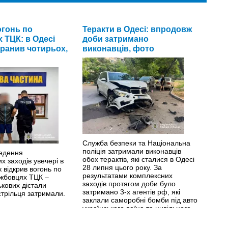
огонь по
Теракти в Одесі: впродовж
 ТЦК: в Одесі
доби затримано
оранив чотирьох,
виконавців, фото
Служба безпеки та Національна
поліція затримали виконавців
ведення
обох терактів, які сталися в Одесі
их заходів увечері в
28 липня цього року. За
к відкрив вогонь по
результатами комплексних
ужбовцях ТЦК –
заходів протягом доби було
ькових дістали
затримано 3-х агентів рф, які
стрільця затримали.
заклали саморобні бомби під авто
українського воїна та цивільного
мешканця.
>>