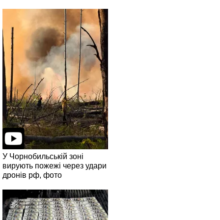
У Чорнобильській зоні
вирують пожежі через удари
дронів рф, фото