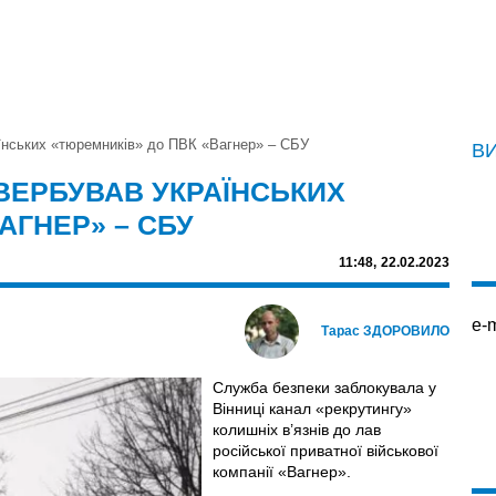
аїнських «тюремників» до ПВК «Вагнер» – СБУ
В
 ВЕРБУВАВ УКРАЇНСЬКИХ
АГНЕР» – СБУ
11:48,
22.02.2023
e-m
Тарас ЗДОРОВИЛО
Служба безпеки заблокувала у
Вінниці канал «рекрутингу»
колишніх в’язнів до лав
російської приватної військової
компанії «Вагнер».