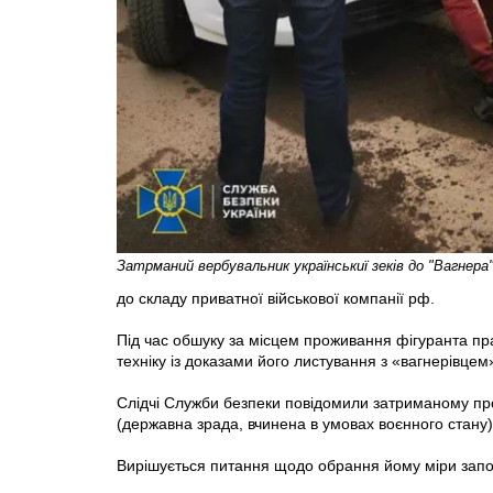
Затрманий вербувальник українськиї зеків до "Вагнера
до складу приватної військової компанії рф.
Під час обшуку за місцем проживання фігуранта пр
техніку із доказами його листування з «вагнерівцем
Слідчі Служби безпеки повідомили затриманому про 
(державна зрада, вчинена в умовах воєнного стану)
Вирішується питання щодо обрання йому міри запоб