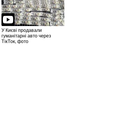
У Києві продавали
гуманітарні авто через
ТікТок, фото