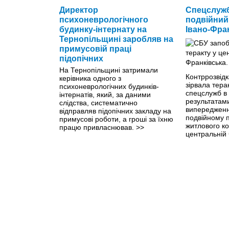
Директор
Спецслужб
психоневрологічного
подвійний 
будинку-інтернату на
Івано-Фра
Тернопільщині заробляв на
примусовій праці
підопічних
На Тернопільщині затримали
Контррозвід
керівника одного з
зірвала тера
психоневрологічних будинків-
спецслужб в 
інтернатів, який, за даними
результатами
слідства, систематично
випередженн
відправляв підопічних закладу на
подвійному п
примусові роботи, а гроші за їхню
житлового к
працю привласнював.
>>
центральній 