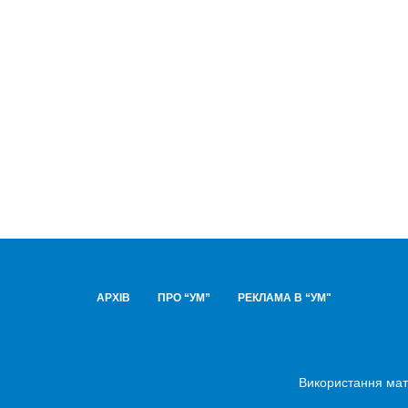
АРХІВ
ПРО “УМ”
РЕКЛАМА В “УМ"
Використання мате