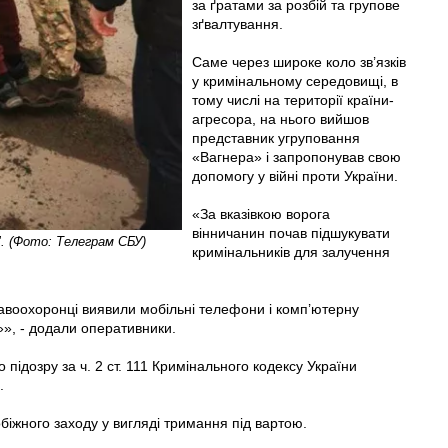
за ґратами за розбій та групове
зґвалтування.
Саме через широке коло зв’язків
у кримінальному середовищі, в
тому числі на території країни-
агресора, на нього вийшов
представник угруповання
«Вагнера» і запропонував свою
допомогу у війні проти України.
«За вказівкою ворога
вінничанин почав підшукувати
". (Фото: Телеграм СБУ)
кримінальників для залучення
авоохоронці виявили мобільні телефони і комп’ютерну
»», - додали оперативники.
підозру за ч. 2 ст. 111 Кримінального кодексу України
.
іжного заходу у вигляді тримання під вартою.