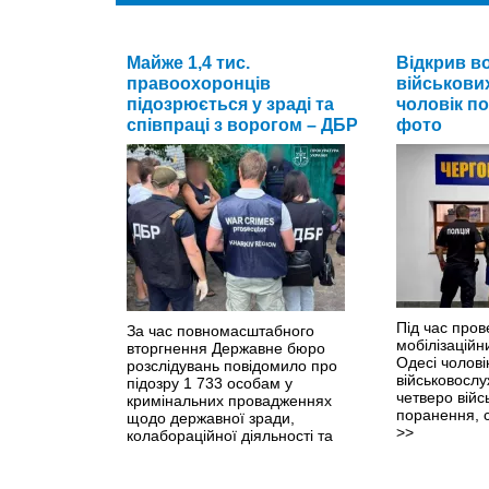
Майже 1,4 тис.
Відкрив в
правоохоронців
військових
підозрюється у зраді та
чоловік п
співпраці з ворогом – ДБР
фото
Під час про
За час повномасштабного
мобілізаційн
вторгнення Державне бюро
Одесі чолові
розслідувань повідомило про
військовосл
підозру 1 733 особам у
четверо війс
кримінальних провадженнях
поранення, 
щодо державної зради,
>>
колабораційної діяльності та
пособництва державі-агресору.
>>