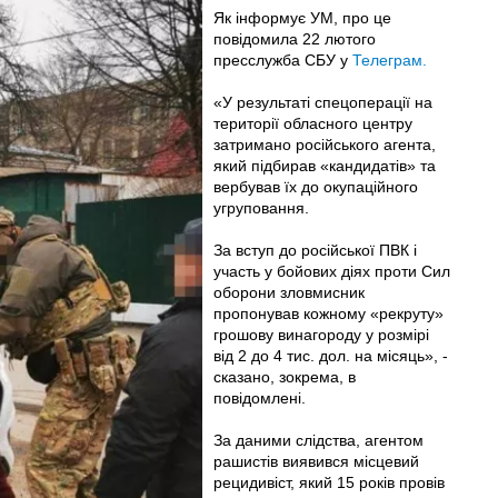
Як інформує УМ, про це
повідомила 22 лютого
пресслужба СБУ у
Телеграм.
«У результаті спецоперації на
території обласного центру
затримано російського агента,
який підбирав «кандидатів» та
вербував їх до окупаційного
угруповання.
За вступ до російської ПВК і
участь у бойових діях проти Сил
оборони зловмисник
пропонував кожному «рекруту»
грошову винагороду у розмірі
від 2 до 4 тис. дол. на місяць», -
сказано, зокрема, в
повідомлені.
За даними слідства, агентом
рашистів виявився місцевий
рецидивіст, який 15 років провів