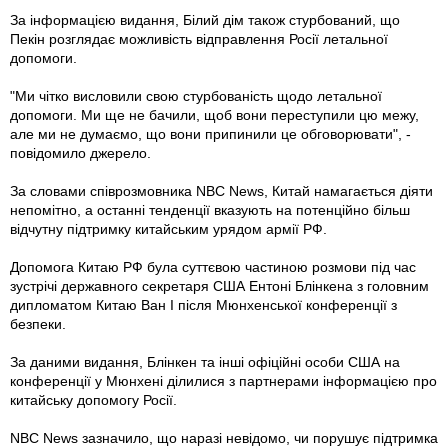
За інформацією видання, Білий дім також стурбований, що
Пекін розглядає можливість відправлення Росії летальної
допомоги.
"Ми чітко висловили свою стурбованість щодо летальної
допомоги. Ми ще не бачили, щоб вони переступили цю межу,
але ми не думаємо, що вони припинили це обговорювати", -
повідомило джерело.
За словами співрозмовника NBC News, Китай намагається діяти
непомітно, а останні тенденції вказують на потенційно більш
відчутну підтримку китайським урядом армії РФ.
Допомога Китаю РФ була суттєвою частиною розмови під час
зустрічі державного секретаря США Ентоні Блінкена з головним
дипломатом Китаю Ван І після Мюнхенської конференції з
безпеки.
За даними видання, Блінкен та інші офіційні особи США на
конференції у Мюнхені ділилися з партнерами інформацією про
китайську допомогу Росії.
NBC News зазначило, що наразі невідомо, чи порушує підтримка