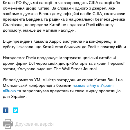
Китаю РФ будь-які санкції та чи запровадять США санкції або
обмеження щодо Китаю. За словами одного з джерел, яке
знайоме з думкою Білого дому, офіційні особи США, включаючи
президента Байдена та радника з національної безпеки Джейка
Саллівана, попередили Китай не надавати Росії військову
допомогу, інакше це матиме наслідки.
Віце-президент Камала Харріс виступила на конференції в
суботу і сказала, що Китай став ближчим до Росії з початку війни.
Нагадаємо: Росія продовжує імпортувати цивільні китайські
дрони фірми DJI через своїх дистриб'юторів та з країн Перської
затоки, з'ясувало видання The Wall Street Journal.
Як повідомляла УМ, міністр закордонних справ Китаю Ван І на
Мюнхенській конференції з безпеки
назвав війну в Україні
війною т
а запропонував представити свою мирну пропозицію
для України.
Друкована версія