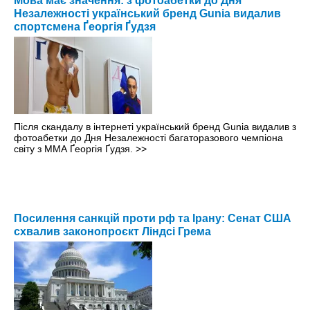
Мова має значення: з фотоабетки до Дня
Незалежності український бренд Gunia видалив
спортсмена Ґеоргія Ґудзя
Після скандалу в інтернеті український бренд Gunia видалив з
фотоабетки до Дня Незалежності багаторазового чемпіона
світу з ММА Ґеоргія Ґудзя.
>>
Посилення санкцій проти рф та Ірану: Сенат США
схвалив законопроєкт Ліндсі Грема