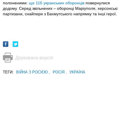
полоненими:
ще 116 укранських оборонців
повернулися
додому. Серед звільнених – оборонці Маріуполя, херсонські
партизани, снайпери з Бахмутського напрямку та інші герої.
Друкована версія
ТЕГИ:
ВІЙНА З РОСІЄЮ
,
РОСІЯ
,
УКРАЇНА